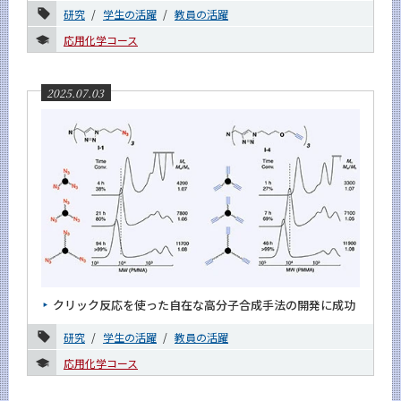
研究
学生の活躍
教員の活躍
課程別
応用化学コース
月別
イベントカレンダー
2025.07.03
Event Calendar
サイト構成
学内向け情報
系詳細情報
クリック反応を使った自在な高分子合成手法の開発に成功
CLOSE
研究
学生の活躍
教員の活躍
応用化学コース