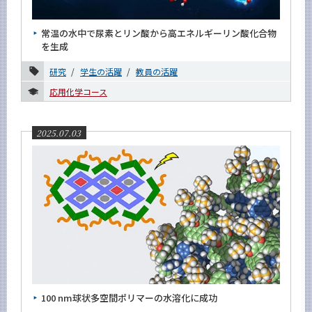
News
常温の水中で尿素とリン酸から高エネルギーリン酸化合物
News 一覧
を生成
カテゴリ別
研究
学生の活躍
教員の活躍
教育
応用化学コース
研究
社会連携
2025.07.03
国際交流
学生の活躍
教員の活躍
受賞・表彰
イベント報告
研究室紹介
入試情報
100 nm球状多空間ポリマーの水溶化に成功
お知らせ