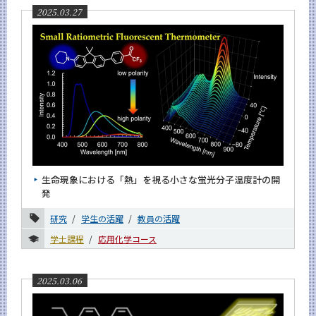
2025.03.27
生命現象における「熱」を視る小さな蛍光分子温度計の開
発
研究
学生の活躍
教員の活躍
学士課程
応用化学コース
2025.03.06