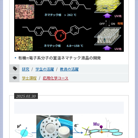
有機π電子系分子の室温ネマチック液晶の開発
研究
学生の活躍
教員の活躍
学士課程
応用化学コース
2025.01.30