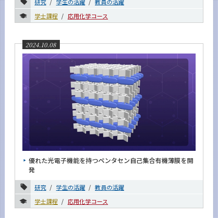
研究
学生の活躍
教員の活躍
学士課程
応用化学コース
2024.10.08
優れた光電子機能を持つペンタセン自己集合有機薄膜を開
発
研究
学生の活躍
教員の活躍
学士課程
応用化学コース