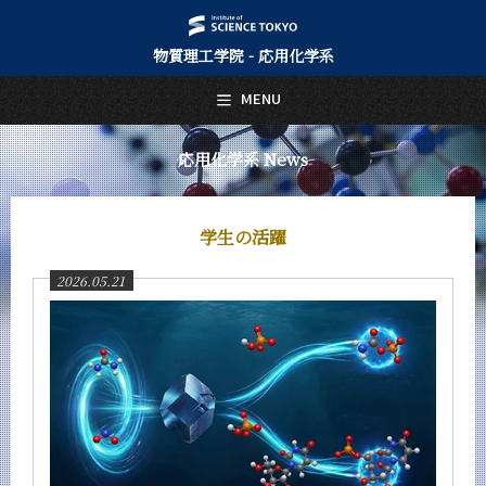
物質理工学院 - 応用化学系
日本語
English
MENU
トップページ
Top Page
応用化学系 News
応用化学系について
About Us
学生の活躍
教育
Education
2026.05.21
教員・研究室
Faculty and Laboratories
未来
Future
入学案内
Admissions
応用化学系 News