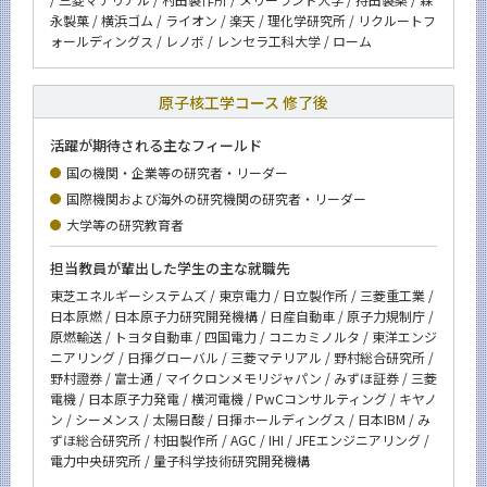
永製菓 / 横浜ゴム / ライオン / 楽天 / 理化学研究所 / リクルートフ
ォールディングス / レノボ / レンセラ工科大学 / ローム
原子核工学コース 修了後
活躍が期待される主なフィールド
国の機関・企業等の研究者・リーダー
国際機関および海外の研究機関の研究者
・リーダー
大学等の研究教育者
担当教員が輩出した学生の主な就職先
東芝エネルギーシステムズ / 東京電力 / 日立製作所 / 三菱重工業 /
日本原燃 / 日本原子力研究開発機構 / 日産自動車 / 原子力規制庁 /
原燃輸送 / トヨタ自動車 / 四国電力 / コニカミノルタ / 東洋エンジ
ニアリング / 日揮グローバル / 三菱マテリアル / 野村総合研究所 /
野村證券 / 富士通 / マイクロンメモリジャパン / みずほ証券 / 三菱
電機 / 日本原子力発電 / 横河電機 / PwCコンサルティング / キヤノ
ン / シーメンス / 太陽日酸 / 日揮ホールディングス / 日本IBM / み
ずほ総合研究所 / 村田製作所 / AGC / IHI / JFEエンジニアリング /
電力中央研究所 / 量子科学技術研究開発機構