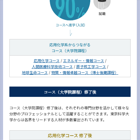
田淵 敦子さん
栗林 純平さん
瀬川 縁さん
沼尻 佳孝さん
長谷部 花子さん
応用化学系からつながる
コース（大学院課程）
鈴木 翔さん
応用化学コース
/
エネルギー・情報コース
/
入学案内
人間医療科学技術コース
/
原子核工学コース
/
Admissions
地球生命コース
/
物質・情報卓越コース（博士後期課程）
応用化学系 News
News
コース（大学院課程）修了後
イベントカレンダー
Event Calendar
コース（大学院課程）修了後は、それぞれの専門分野を活かして様々な
分野のプロフェッショナルとして活躍することができます。東京科学大
学からは各界をリードする人材が多数輩出されています。
サイト構成
応用化学コース 修了後