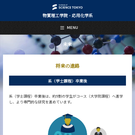
物質理工学院 - 応用化学系
日本語
English
MENU
トップページ
Top Page
未来
応用化学系について
About Us
将来の進路
教育
Education
系（学士課程）卒業後
教員・研究室
Faculty and Laboratories
系（学士課程）卒業後は、約9割の学生がコース（大学院課程）へ進学
未来
し、より専門的な研究を進めています。
Future
将来の進路
活躍する先輩たち