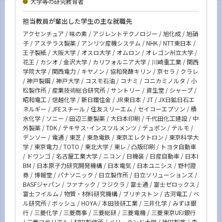
大学等の研究教育者
担当教員が輩出した学生の主な就職先
アクセンチュア / 味の素 / アジレントテクノロジー / 旭化成 / 旭硝
子 / アステラス製薬 / アンリツ産機システム / NHK / NTT東日本 /
王子製紙 / 大阪大学 / オスロ大学 / オムロン / オレゴン州立大学 /
花王 / カシオ / 金沢大学 / カリフォルニア大学 / 川崎重工業 / 関西
学院大学 / 関西電力 / キヤノン / 協和発酵キリン / 京セラ / クラレ
/ 神戸製鋼 / 神戸大学 / コスモ石油 / コナミ / コニカミノルタ / 小
松製作所 / 産業技術総合研究所 / サントリー / 資生堂 / シャープ /
昭和電工 / 信越化学 / 新日鐵住金 / JR東日本 / JT / JX日鉱日石エ
ネルギー / JFEスチール / 住友スリーエム / セイコーエプソン / 積
水化学 / ソニー / 田辺三菱製薬 / 大日本印刷 / 千代田化工建設 / 中
外製薬 / TDK / テキサス･インスツルメンツ / デュポン / テルモ /
デンソー / 電通 / 東芝 / 東急電鉄 / 東京エレクトロン / 東京科学大
学 / 東京電力 / TOTO / 東北大学 / 東レ / 凸版印刷 / トヨタ自動車
/ ドワンゴ / 名古屋工業大学 / ニコン / 日機装 / 日産自動車 / 日本I
BM / 日本原子力研究開発機構 / 日本電気 / 日本ユニシス / 野村證
券 / 博報堂 / パナソニック / 日立製作所 / 日立ソリューションズ /
BASFジャパン / ファナック / フジクラ / 富士通 / 富士ゼロックス /
富士フイルム / 物質・材料研究機構 / ブリヂストン / 古河電工 / ベ
ル研究所 / ボッシュ / HOYA / 本田技研工業 / 三井化学 / みずほ銀
行 / 三菱化学 / 三菱商事 / 三菱総研 / 三菱電機 / 三菱東京UFJ銀行
/ 三菱マテリアル / 村田製作所 / メリーランド大学 / 持田製薬 / 森