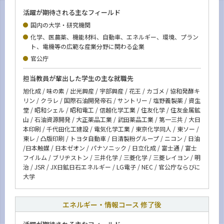
学内向け情報
活躍が期待される主なフィールド
国内の大学・研究機関
系詳細情報
化学、医農薬、機能材料、自動車、エネルギー、環境、プラン
ト、電機等の広範な産業分野に関わる企業
官公庁
CLOSE
担当教員が輩出した学生の主な就職先
旭化成 / 味の素 / 出光興産 / 宇部興産 / 花王 / カゴメ / 協和発酵キ
リン / クラレ / 国際石油開発帝石 / サントリー / 塩野義製薬 / 資生
堂 / 昭和シェル / 昭和電工 / 信越化学工業 / 住友化学 / 住友金属鉱
山 / 石油資源開発 / 大正薬品工業 / 武田薬品工業 / 第一三共 / 大日
本印刷 / 千代田化工建設 / 電気化学工業 / 東京化学同人 / 東ソー /
東レ / 凸版印刷 / トヨタ自動車 / 日清製粉グループ / ニコン / 日油
/日本触媒 / 日本ゼオン / パナソニック / 日立化成 / 富士通 / 富士
フイルム / ブリヂストン / 三井化学 / 三菱化学 / 三菱レイヨン / 明
治 / JSR / JX日鉱日石エネルギー / LG電子 / NEC / 官公庁ならびに
大学
エネルギー・情報コース 修了後