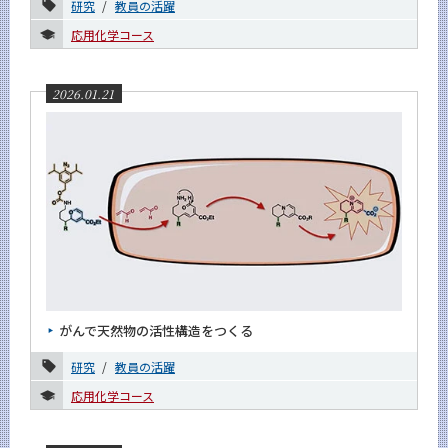
1月
研究
教員の活躍
応用化学コース
2025年
2024年
2026.01.21
2023年
2022年
2021年
2020年
2019年
2018年
がんで天然物の活性構造をつくる
2017年
研究
教員の活躍
2016年
応用化学コース
イベントカレンダー
Event Calendar