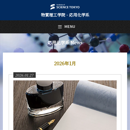
物質理工学院 - 応用化学系
日本語
English
MENU
トップページ
Top Page
応用化学系 News
応用化学系について
About Us
2026年1月
教育
Education
2026.01.27
教員・研究室
Faculty and Laboratories
未来
Future
入学案内
Admissions
応用化学系 News