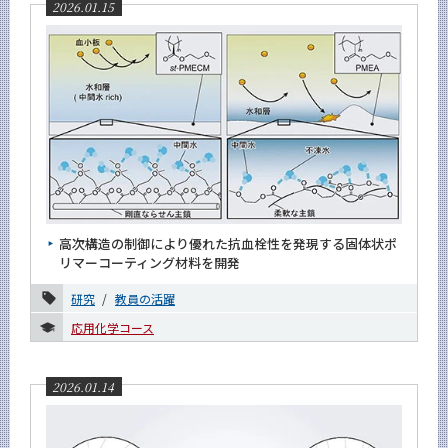
2026.01.15
サイト構成
学内向け情報
系詳細情報
高次構造の制御により優れた抗血栓性を発現する固体状ポ
CLOSE
リマーコーティング材料を開発
研究
教員の活躍
応用化学コース
2026.01.14