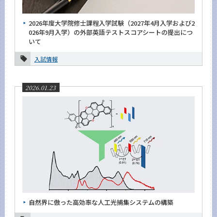
News
2026年度大学院修士課程入学試験（2027年4月入学および2
News 一覧
026年9月入学）の外部英語テストスコアシートの提出につ
いて
カテゴリ別
入試情報
課程別
月別
2026.01.23
2026年
8月
7月
6月
5月
4月
3月
自然界に倣った高効率な人工光捕集システムの構築
2月