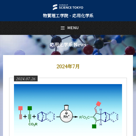
物質理工学院 - 応用化学系
日本語
English
MENU
トップページ
Top Page
応用化学系 News
応用化学系について
About Us
2024年7月
教育
Education
2024.07.26
教員・研究室
Faculty and Laboratories
未来
Future
入学案内
Admissions
応用化学系 News