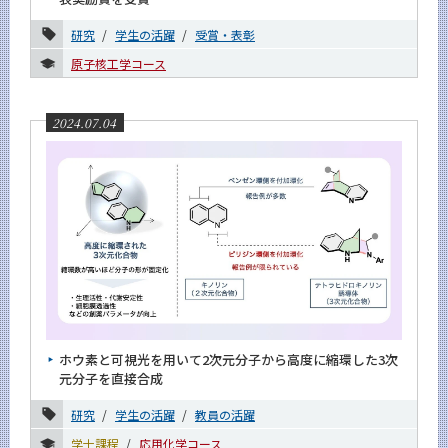
5月
研究
学生の活躍
受賞・表彰
4月
原子核工学コース
3月
2月
2024.07.04
1月
2023年
2022年
2021年
2020年
2019年
ホウ素と可視光を用いて2次元分子から高度に縮環した3次
2018年
元分子を直接合成
2017年
研究
学生の活躍
教員の活躍
学士課程
応用化学コース