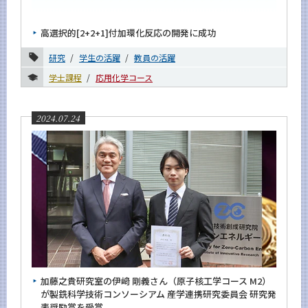
News
高選択的[2+2+1]付加環化反応の開発に成功
News 一覧
研究
学生の活躍
教員の活躍
カテゴリ別
学士課程
応用化学コース
課程別
月別
2024.07.24
2026年
2025年
2024年
10月
9月
8月
7月
加藤之貴研究室の伊﨑 剛義さん（原子核工学コース M2）
が製銑科学技術コンソーシアム 産学連携研究委員会 研究発
6月
表奨励賞を受賞