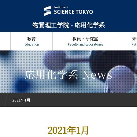
物質理工学院 - 応用化学系
教育
教員・研究室
未
Education
Faculty and Laboratories
Fut
応用化学系 News
2021年1月
2021年1月