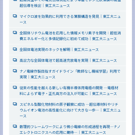
超伝導を検出｜東工大ニュース
マイクロ波を効果的に利用できる薄膜構造を発見｜東工大ニュ
ース
全固体リチウム電池を応用した情報メモリ素子を開発：超低消
費エネルギー化と多値記録化に初めて成功｜東工大ニュース
全固体電池実現のネックを解明｜東工大ニュース
高出力な全固体電池で超高速充放電を実現｜東工大ニュース
ナノ電線作製目指すガイドライン「教師なし機械学習」利用で
実現｜東工大ニュース
従来の性能を越える新しい有機半導体用電極の開発 ―電極材
料によらず電子・正孔両方の注入が可能に｜東工大ニュース
スピネル型酸化物材料の原子観察に成功 ―超伝導材料やリチ
ウムイオン電池の高性能化に向けて大きな一歩―｜東工大ニュ
ース
数理的フレームワークにより微小電線の形成過程を再現―ナノ
エレクトロニクスへの応用に期待―｜東工大ニュース