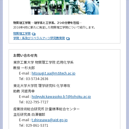
物質理工学院 ―理学系と工学系、2つの分野を包括―
2016年4月に新たに発足した物質理工学院について紹介します。
物質理工学院
学院・系及びリベラルアーツ研究教育院
お問い合わせ先
東京工業大学 物質理工学院 応用化学系
教授 一杉太郎
E-mail :
hitosugi.t.aa@m.titech.ac.jp
Tel : 03-5734-2636
東北大学大学院 理学研究科 化学専攻
助教 河底秀幸
E-mail :
hideyuki.kawasoko.b7@tohoku.ac.jp
Tel : 022-795-7727
産業技術総合研究所 計量標準総合センター
主任研究員 白澤徹郎
E-mail :
t.shirasawa@aist.go.jp
Tel : 029-861-5371