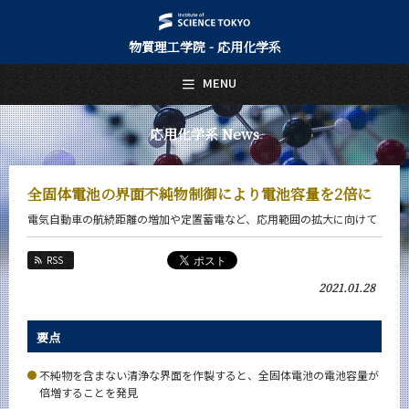
物質理工学院 - 応用化学系
日本語
English
MENU
トップページ
Top Page
応用化学系 News
応用化学系について
About Us
全固体電池の界面不純物制御により電池容量を2倍に
教育
電気自動車の航続距離の増加や定置蓄電など、応用範囲の拡大に向けて
Education
教員・研究室
RSS
Faculty and Laboratories
2021.01.28
未来
Future
要点
入学案内
Admissions
不純物を含まない清浄な界面を作製すると、全固体電池の電池容量が
倍増することを発見
応用化学系 News