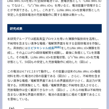
LiNi
Mn
O
を用いた全固体電池では、放電状態として「LiNi
Mn
O
0.5
1.5
4
0.5
1.5
」でなはく、「Li“
”Ni
Mn
O
」を用いると、電池容量が倍増するこ
4
2
0.5
1.5
4
とが予測できる。しかし、これまで、Li
Ni
Mn
O
を放電状態とした
2
0.5
1.5
4
安定した全固体電池の充放電動作に関する報告は無かった。
研究成果
本研究グループでは超高真空プロセスを用いた薄膜作製技術を活用し、
不純物を含まない清浄な電極／電解質界面を有する全固体電池を作製し
[用語2]
た。具体的には
エピタキシャル成長
をしたLiNi
Mn
O
薄膜を形
0.5
1.5
4
成し、その上にLi
PO
固体電解質を成膜し、最後に負極としてLiを蒸着
3
4
した。その結果、Li
Ni
Mn
O
を放電状態、Li“
”Ni
Mn
O
を充電
2
0.5
1.5
4
0
0.5
1.5
4
状態として、50回もの安定した充放電動作に成功した（図1a）。
この電池は4.7 Vと2.8 Vで動作し、その容量は従来のLiNi
Mn
O
電極
0.5
1.5
4
材料を用いた電池の2倍の容量である（図1b）。さらに、不純物を含ま
ない清浄な電極／電解質界面であるため界面抵抗が小さく、高出力が実
現する。対照実験として、電極／電解質界面に不純物を混入させると、
充放電動作は全く観測できなかった （図1c）。これらの結果は不純物を
含まない清浄な界面の実現が、電池の高容量化に極めて重要であること
を意味している。