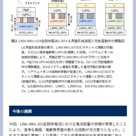
図2.
LiNi
Mn
O
全固体電池における界面形成過程と充放電動作の概略図
0.5
1.5
4
(a)界面形成直後の様子。LiNi
Mn
O
エピタキシャル薄膜の作製
0.5
1.5
4
後、その上に固体電解質Li
PO
を堆積した状態。リチウムイオンの
3
4
自発的移動により、界面近傍でLi
Ni
Mn
O
が不均一に生成す
2
0.5
1.5
4
る。MgOはLi
PO
の劣化を防ぐ保護層である。(b)–(d) 充放電動作
3
4
中の薄膜構造。(b)はリチウム電極を蒸着した電池作製の直後の様
子。リチウムイオンの自発的移動が促進され、LiNi
Mn
O
エピタ
0.5
1.5
4
キシャル薄膜はLi
Ni
Mn
O
エピタキシャル薄膜へと完全に変化
2
0.5
1.5
4
(放電状態)。(c)は充放電動作中の電池の状態、(d)は充電状態を示
す。なお図中のL
NMO、LNMO、L
NMOは、それぞれLi
Ni
Mn
0
2
0
0.5
1.5
O
、LiNi
Mn
O
、Li
Ni
Mn
O
を示す。
4
0.5
1.5
4
2
0.5
1.5
4
今後の展開
今回、LiNi
Mn
O
全固体電池における電池容量の倍増が実現したこと
0.5
1.5
4
により、清浄な電極／電解質界面の新たな役割が浮き彫りとなった。こ
れまで清浄な界面により実現してきた低界面抵抗や高速充放電に加え、