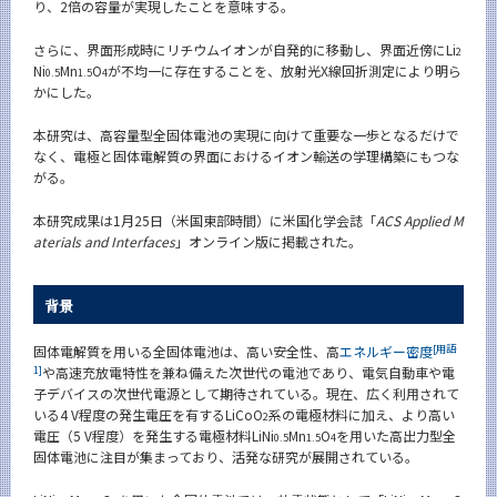
り、2倍の容量が実現したことを意味する。
CLOSE
さらに、界面形成時にリチウムイオンが自発的に移動し、界面近傍にLi
2
Ni
Mn
O
が不均一に存在することを、放射光X線回折測定により明ら
0.5
1.5
4
かにした。
本研究は、高容量型全固体電池の実現に向けて重要な一歩となるだけで
なく、電極と固体電解質の界面におけるイオン輸送の学理構築にもつな
がる。
本研究成果は1月25日（米国東部時間）に米国化学会誌「
ACS Applied M
aterials and Interfaces
」オンライン版に掲載された。
背景
[用語
固体電解質を用いる全固体電池は、高い安全性、高
エネルギー密度
1]
や高速充放電特性を兼ね備えた次世代の電池であり、電気自動車や電
子デバイスの次世代電源として期待されている。現在、広く利用されて
いる4 V程度の発生電圧を有するLiCoO
系の電極材料に加え、より高い
2
電圧（5 V程度）を発生する電極材料LiNi
Mn
O
を用いた高出力型全
0.5
1.5
4
固体電池に注目が集まっており、活発な研究が展開されている。