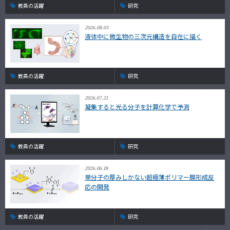
教員の活躍
研究
2026.08.03
液体中に微生物の三次元構造を自在に描く
教員の活躍
研究
2026.07.21
凝集すると光る分子を計算化学で予測
教員の活躍
研究
2026.06.18
単分子の厚みしかない超極薄ポリマー膜形成反
応の開発
教員の活躍
研究