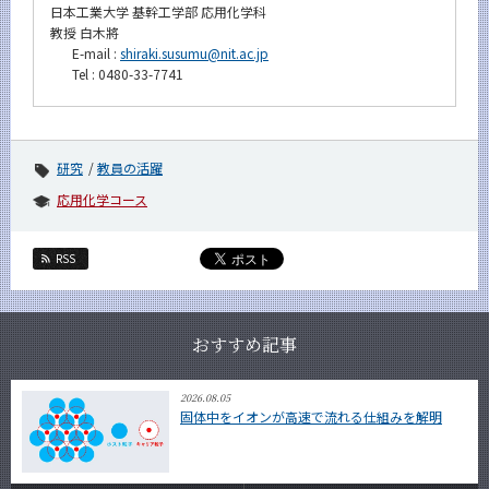
日本工業大学 基幹工学部 応用化学科
教授 白木將
E-mail :
shiraki.susumu@nit.ac.jp
Tel : 0480-33-7741
研究
教員の活躍
応用化学コース
RSS
おすすめ記事
2026.08.05
固体中をイオンが高速で流れる仕組みを解明