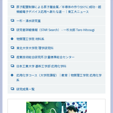
原子配置制御による原子層金属／半導体の作り分けに成功―超
微細電子デバイス応用へ新たな道―｜東工大ニュース
一杉・清水研究室
研究者詳細情報（STAR Search） - 一杉太郎 Taro Hitosugi
物質理工学院 材料系
東北大学大学院 理学研究科
産業技術総合研究所 計量標準総合センター
日本工業大学 基幹工学部 応用化学科
応用化学コース（大学院課程）｜教育｜物質理工学院 応用化学
系
研究成果一覧