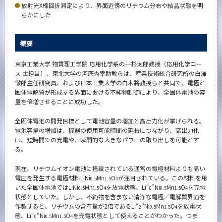
放射光X線回折測定により、界面近傍のリチウム分布や結晶状態を明
News
らかにした
News 一覧
概要
カテゴリ別
課程別
東京工業大学 物質理工学院 応用化学系の一杉太郎教授（応用化学コー
ス 主担当）、東北大学の河底秀幸助教らは、産業技術総合研究所の白澤
月別
徹郎主任研究員、および日本工業大学の白木將教授らと共同で、電極と
固体電解質が形成する界面における不純物制御により、全固体電池の容
イベントカレンダー
量を倍増させることに成功した。
Event Calendar
全固体電池の開発目標として電池容量の増加と高出力化が挙げられる。
電池容量の増加は、機器の使用可能時間の延長につながり、高出力化
は、短時間での充電や、瞬間的な大きなパワーの取り出しを可能とす
る。
サイト構成
現在、リチウムイオン電池に搭載されている通常の電極材料よりも高い
学内向け情報
電圧を発生する電極材料LiNi
Mn
O
が注目されている。この材料を用
0.5
1.5
4
いた全固体電池ではLiNi
Mn
O
を放電状態、Li“
”Ni
Mn
O
を充電
0.5
1.5
4
0
0.5
1.5
4
状態としていた。しかし、不純物を含まない清浄な電極／電解質界面を
系詳細情報
作製すると、リチウムの含有量が2倍であるLi“
”Ni
Mn
O
を放電状
2
0.5
1.5
4
態、Li“
”Ni
Mn
O
を充電状態として使えることがわかった。つま
0
0.5
1.5
4