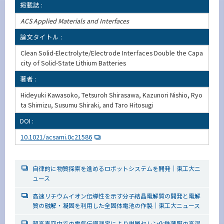
掲載誌 :
ACS Applied Materials and Interfaces
論文タイトル :
Clean Solid-Electrolyte/Electrode Interfaces Double the Capa
city of Solid-State Lithium Batteries
著者 :
Hideyuki Kawasoko, Tetsuroh Shirasawa, Kazunori Nishio, Ryo
ta Shimizu, Susumu Shiraki, and Taro Hitosugi
DOI :
10.1021/acsami.0c21586
自律的に物質探索を進めるロボットシステムを開発｜東工大ニ
ュース
高速リチウムイオン伝導性を示す分子結晶電解質の開発と電解
質の融解・凝固を利用した全固体電池の作製｜東工大ニュース
超高真空中での電気伝導測定により単層セレン化鉄薄膜の高温