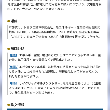
電池容量の倍増は全固体電池の応用範囲の拡大につながり、実用化を目
指す上で、大きな一歩となると考えられる。
謝辞
本研究は、トヨタ自動車株式会社、新エネルギー・産業技術総合開発
機構 （NEDO）、科学技術振興機構（JST）戦略的創造研究推進事業
（CREST）、日本学術振興会（JSPS）科研費の支援を受けて行った。
用語説明
[用語1]
エネルギー密度
: 電池から取り出すことのできるエネルギー量
の値。単位体積や単位質量などで規格化される。
[用語2]
エピタキシャル成長
: 基板界面の結晶面と揃った結晶を成長さ
せる方法。この結果得られた薄膜は、基板結晶と方位が揃っており、
良好な界面が得られる。
[用語3]
サイクリックボルタンメトリー
: 電池電圧を変化させ、発生電
流を測定する手法。Li量変化を伴う充放電動作が起きると、特定の電圧
で、発生電流がピーク形状を示す。
論文情報