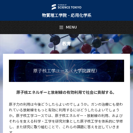
物質理工学院 - 応用化学系
日本語
English
MENU
トップページ
Top Page
教育
応用化学系について
About Us
教育
原子核工学コース（大学院課程）
Education
応用化学系（学士課程）
原子核エネルギーと放射線の有効利用で社会に貢献する。
5つの特長
学びの体系
原子力の利用は今後どうしたらよいのでしょうか。ガンの治療にも使わ
れている放射線をもっと有効に利用するにはどうしたらよいでしょう
応用化学コース（大学院課程）
か。原子核工学コースでは、原子核エネルギー・放射線の利用、および
それらを支える科学・工学を研究対象とした原子核工学を体系的に学修
5つの特長
し、また研究に取り組むことで、これらの課題に答えを出していきま
学びの体系
す。