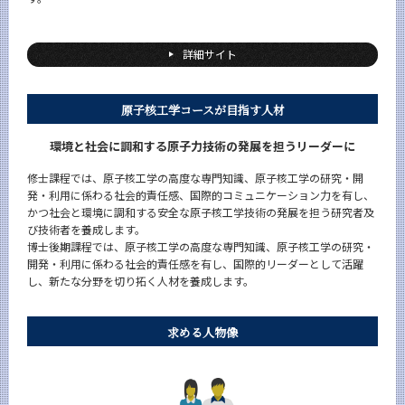
エネルギー・情報コース（大学院課程）
詳細サイト
5つの特長
学びの体系
原子核工学コースが目指す人材
人間医療科学技術コース（大学院課程）
環境と社会に調和する原子力技術の発展を担うリーダーに
5つの特長
学びの体系
修士課程では、原子核工学の高度な専門知識、原子核工学の研究・開
発・利用に係わる社会的責任感、国際的コミュニケーション力を有し、
原子核工学コース（大学院課程）
かつ社会と環境に調和する安全な原子核工学技術の発展を担う研究者及
び技術者を養成します。
5つの特長
博士後期課程では、原子核工学の高度な専門知識、原子核工学の研究・
開発・利用に係わる社会的責任感を有し、国際的リーダーとして活躍
学びの体系
し、新たな分野を切り拓く人材を養成します。
地球生命コース（大学院課程）
5つの特長
求める人物像
学びの体系
物質・情報卓越コース（博士後期課程）