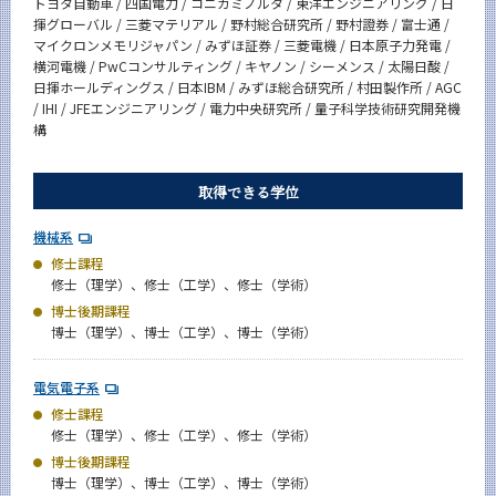
トヨタ自動車 / 四国電力 / コニカミノルタ / 東洋エンジニアリング / 日
揮グローバル / 三菱マテリアル / 野村総合研究所 / 野村證券 / 富士通 /
マイクロンメモリジャパン / みずほ証券 / 三菱電機 / 日本原子力発電 /
横河電機 / PwCコンサルティング / キヤノン / シーメンス / 太陽日酸 /
日揮ホールディングス / 日本IBM / みずほ総合研究所 / 村田製作所 / AGC
/ IHI / JFEエンジニアリング / 電力中央研究所 / 量子科学技術研究開発機
構
取得できる学位
機械系
修士課程
修士（理学）、修士（工学）、修士（学術）
博士後期課程
博士（理学）、博士（工学）、博士（学術）
電気電子系
修士課程
修士（理学）、修士（工学）、修士（学術）
博士後期課程
博士（理学）、博士（工学）、博士（学術）