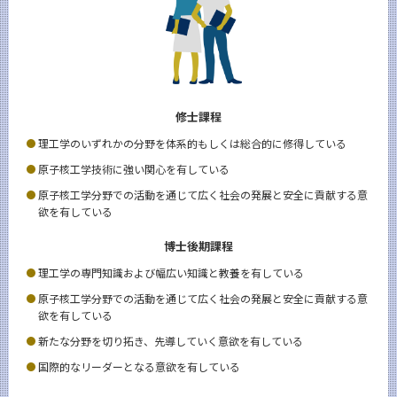
5つの特長
学びの体系
教員・研究室
Faculty and Laboratories
修士課程
未来
Future
理工学のいずれかの分野を体系的もしくは総合的に修得している
入学案内
原子核工学技術に強い関心を有している
Admissions
原子核工学分野での活動を通じて広く社会の発展と安全に貢献する意
欲を有している
応用化学系 News
News
博士後期課程
イベントカレンダー
理工学の専門知識および幅広い知識と教養を有している
Event Calendar
原子核工学分野での活動を通じて広く社会の発展と安全に貢献する意
欲を有している
新たな分野を切り拓き、先導していく意欲を有している
サイト構成
国際的なリーダーとなる意欲を有している