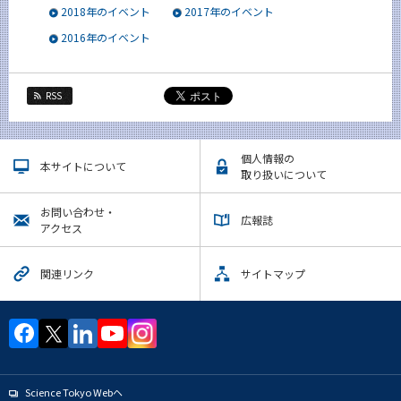
2018年のイベント
2017年のイベント
News
2016年のイベント
イベントカレンダー
Event Calendar
今後のイベント
RSS
今後の課程別イベント
個人情報の
年別アーカイブ
本サイトについて
取り扱いについて
お問い合わせ・
広報誌
アクセス
サイト構成
関連リンク
サイトマップ
学内向け情報
系詳細情報
CLOSE
Science Tokyo Webヘ