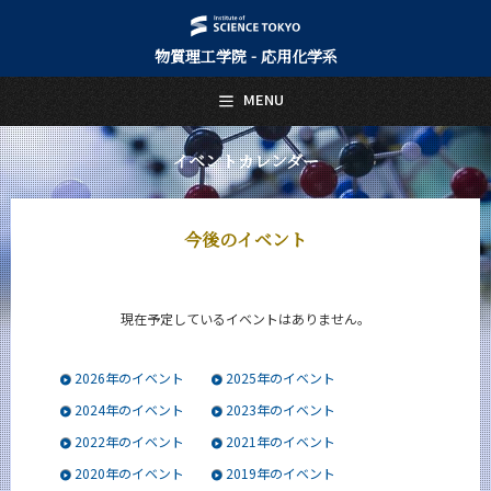
物質理工学院 - 応用化学系
日本語
English
MENU
トップページ
Top Page
イベントカレンダー
応用化学系について
About Us
今後のイベント
教育
Education
教員・研究室
現在予定しているイベントはありません。
Faculty and Laboratories
未来
2026年のイベント
2025年のイベント
Future
2024年のイベント
2023年のイベント
入学案内
2022年のイベント
2021年のイベント
Admissions
2020年のイベント
2019年のイベント
応用化学系 News