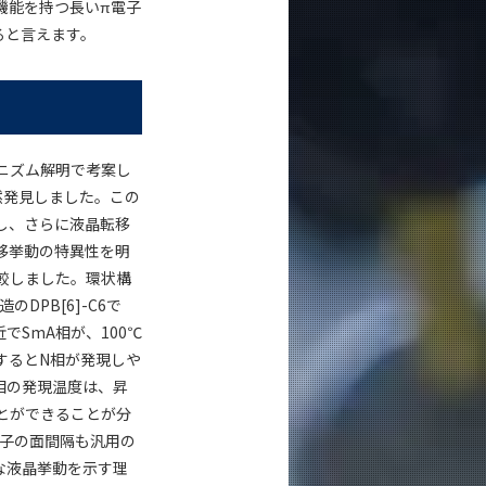
機能を持つ長いπ電子
ると言えます。
ニズム解明で考案し
で偶然発見しました。この
し、さらに液晶転移
移挙動の特異性を明
較しました。環状構
のDPB[6]-C6で
でSmA相が、100℃
するとN相が発現しや
相の発現温度は、昇
用することができることが分
分子の面間隔も汎用の
な液晶挙動を示す理