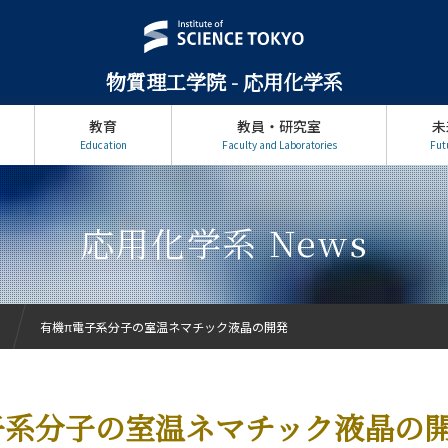
物質理工学院 - 応用化学系
教育
教員・研究室
未
Education
Faculty and Laboratories
Fut
応用化学系 News
有機π電子系分子の室温ネマチック液晶の開発
子系分子の室温ネマチック液晶の