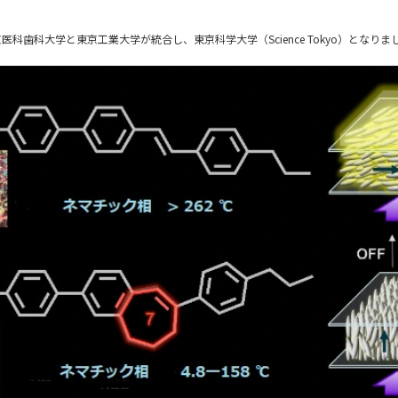
東京医科歯科大学と東京工業大学が統合し、東京科学大学（Science Tokyo）となりま