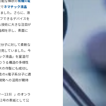
可能な棒状の
有機π電
近で
ネマチック液晶
しました。さらに、液
フできるデバイスを
る技術に大きな注目が
晶相を示し、表面に
状分子に対して柔軟な
発見していました。今
ック液晶」を室温付
りうる構造の多様性
スの作製にも成功し
性のπ電子系分子に適
開発への活用が期待
ー13.9）」のオンラ
第1号の表紙として公