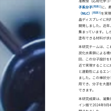
准教授（応用化学コ
[用語2]
子系分子
に、
[用語3]
（NLC）
を実
晶ディスプレイに利
開発しました。近年
集まっています。し
塗布できる材料が求
本研究チームは、こ
炭化水素鎖による橋
回、この分子設計を
近で実現することに
と運動性によるエン
ました。この棒状分
用でき、分子を大面
できます。
本研究成果は、凝集
イン版で2024年9