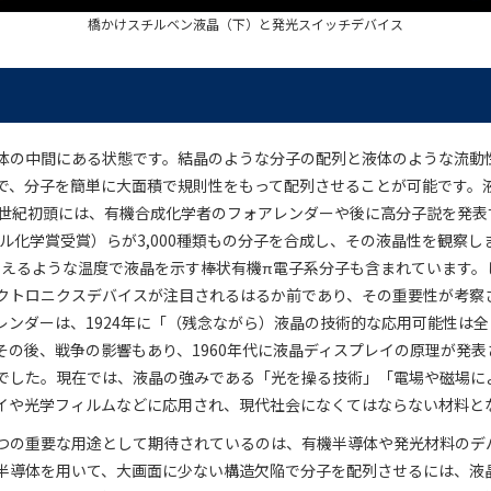
橋かけスチルベン液晶（下）と発光スイッチデバイス
体の中間にある状態です。結晶のような分子の配列と液体のような流動
で、分子を簡単に大面積で規則性をもって配列させることが可能です。液
0世紀初頭には、有機合成化学者のフォアレンダーや後に高分子説を発表
ベル化学賞受賞）らが3,000種類もの分子を合成し、その液晶性を観察
℃を超えるような温度で液晶を示す棒状有機π電子系分子も含まれています。
クトロニクスデバイスが注目されるはるか前であり、その重要性が考察
レンダーは、1924年に「（残念ながら）液晶の技術的な応用可能性は
その後、戦争の影響もあり、1960年代に液晶ディスプレイの原理が発表
でした。現在では、液晶の強みである「光を操る技術」「電場や磁場に
イや光学フィルムなどに応用され、現代社会になくてはならない材料と
つの重要な用途として期待されているのは、有機半導体や発光材料のデ
半導体を用いて、大画面に少ない構造欠陥で分子を配列させるには、液