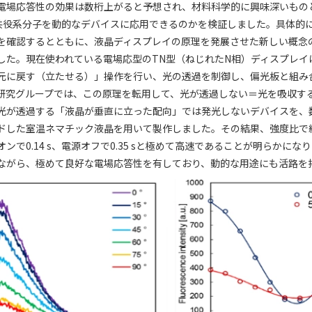
電場応答性の効果は数桁上がると予想され、材料科学的に興味深いもの
共役系分子を動的なデバイスに応用できるのかを検証しました。具体的
を確認するとともに、液晶ディスプレイの原理を発展させた新しい概念
した。現在使われている電場応型のTN型（ねじれたN相）ディスプレイ
元に戻す（立たせる）」操作を行い、光の透過を制御し、偏光板と組み
研究グループでは、この原理を転用して、光が透過しない＝光を吸収す
光が透過する「液晶が垂直に立った配向」では発光しないデバイスを、
ドした室温ネマチック液晶を用いて製作しました。その結果、強度比で
ンで0.14 s、電源オフで0.35 sと極めて高速であることが明らかにな
ながら、極めて良好な電場応答性を有しており、動的な用途にも活路を