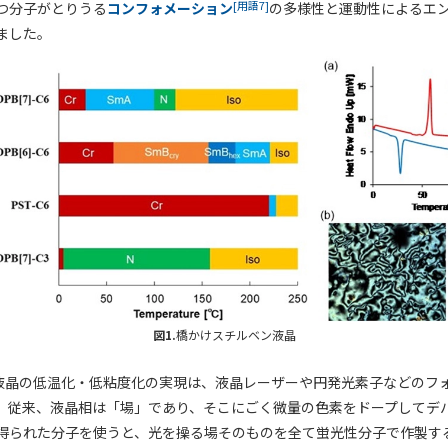
[用語7]
つ分子がとりうる
コンフォメーション
の多様性と運動性によるエ
ました。
図1.
橋かけスチルベン液晶
液晶の低温化・低粘度化の実現は、液晶レーザーや円発光素子などのフ
。従来、液晶相は「場」であり、そこにごく微量の色素をドープしてデ
得られた分子を使うと、光を操る場そのものを全て蛍光性分子で作製す