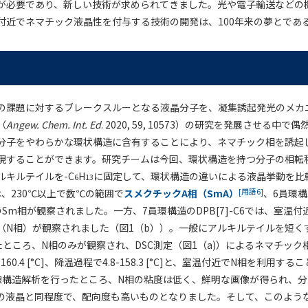
が必要であり、新しい技術が求められてきました。光や電子輸送などの
付近でネマチック液晶性を付与する技術の開発は、100年来の夢とであ
の課題に対するブレークスルーとなる液晶分子を、凝集誘起発光のメカ
（
Angew. Chem. Int. Ed
. 2020, 59, 10573）の研究を発展させる中
分子をやわらかな環状構造に含有することにより、ネマチック相を誘起
現することができます。研究チームは今回、環状構造を持つ分子の相転
ルキルテイルを-C
H
に固定して、環状構造の違いによる液晶挙動を比
6
13
[用語6]
では、230℃以上で数℃の範囲で
スメクチックA相（SmA）
、6員環構造
Sm相が観察されました。一方、7員環構造のDPB[7]-C6では、室温付近
（N相）が観察されました（図1（b））。一般にアルキルテイルを短く
たところ、N相のみが観察され、DSC測定（図1（a)）によるネマチック
2.6-160.4 [°C]、降温過程で4.8-158.3 [°C]と、室温付近でN相を利
線構造解析を行ったところ、N相の粘度は低く、鮮明な画像が得られ、
の液晶と同程度で、配向度も高いものとなりました。そして、このよう