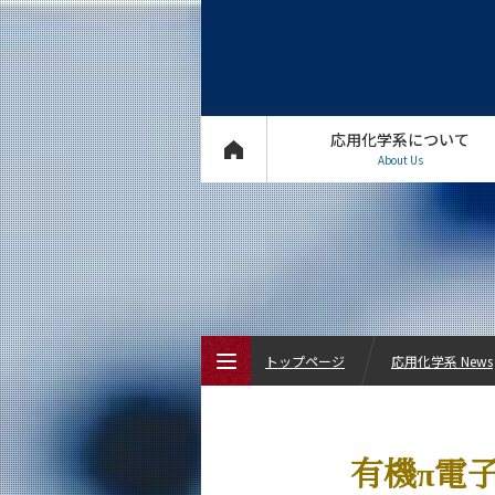
応用化学系について
About Us
トップページ
応用化学系 News
トップページ
有機π電
応用化学系について