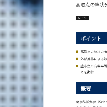
教育
高融点の棒状
教員・研究室
RSS
未来
入学案内
ポイント
応用化学系 News
News 一覧
高融点の棒状の
カテゴリ別
外部操作による
課程別
塗布型の有機半
月別
とを期待
イベントカレンダー
概要
東京科学大学（Scienc