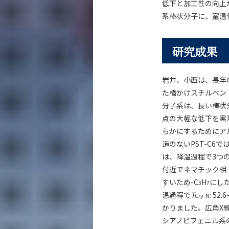
低下と加工性の向上
系棒状分子に、室温
研究成果
岩井、小西は、長年
た橋かけスチルベン
分子系は、長い棒状
点の大幅な低下を実
らかにするためにア
造のないPST-C6
は、降温過程で3つの
付近でネマチック相
すいため-C
H
にし
3
7
温過程で
T
: 5
Cry-N
かりました。広角X
シアノビフェニル系