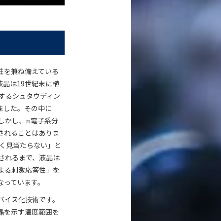
性を兼ね備えている
晶は19世紀末に植
するシュタウディン
しました。その中に
しかし、π電子系分
されることはありま
全く見当たらない」と
されるまで、液晶は
よる刺激応答性」を
なっています。
バイス化技術です。
晶を示す温度範囲を