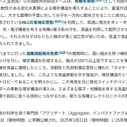
[用語1]
ース 主担当）らの国際共同研究チームは、
有機半導体
として利用
柔軟性のある炭化水素鎖による環状構造を導入することにより、室温付
現し、大きな面積の平面に対して分子を一方向に配向させることに成功
[用語4]
用されている
NLCの電場応答性
を利用して、高速に発光をオン・オ
、光・電子機能を有する有機π電子系分子を、液晶を利用して配列させ
かし、それらの分子はもともと融点が高く加工性が低いため、低温で液
められてきました。
[用語5]
れまでに行った
凝集誘起発光色素
の開発時に、高い融点を持つ棒
かけを行い、環状構造を形成すると、融点が100℃以上低下することを
棒状液晶に適用したところ、流動性と外部刺激応答性に優れた「ネマチ
成功しました。また、このような液晶挙動を示す理由が、環状構造のと
トロピーであることを明らかにし、この発見を元に発光スイッチデバイ
子への柔軟な環状構造の導入は、さまざまな電子・光機能を有する液晶
積で自在に並べる技術につながるため、新たな有機エレクトロニクスの
体の科学を扱う専門誌「アグリゲート（
Aggregate
、インパクトファクタ
月4日（現地時間）に早期公開され、2025年1月21日（現地時間）に25年