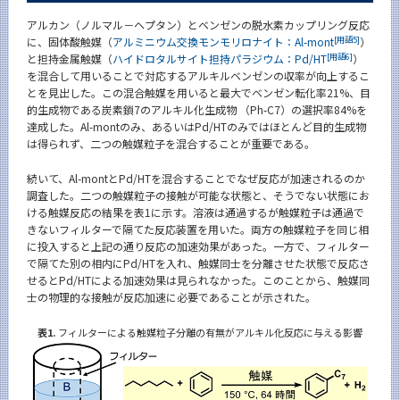
アルカン（ノルマル－ヘプタン）とベンゼンの脱水素カップリング反応
[用語5]
に、固体酸触媒（
アルミニウム交換モンモリロナイト：Al-mont
）
[用語6]
と担持金属触媒（
ハイドロタルサイト担持パラジウム：Pd/HT
）
を混合して用いることで対応するアルキルベンゼンの収率が向上するこ
とを見出した。この混合触媒を用いると最大でベンゼン転化率21%、目
的生成物である炭素鎖7のアルキル化生成物 （Ph-C7）の選択率84%を
達成した。Al-montのみ、あるいはPd/HTのみではほとんど目的生成物
は得られず、二つの触媒粒子を混合することが重要である。
続いて、Al-montとPd/HTを混合することでなぜ反応が加速されるのか
調査した。二つの触媒粒子の接触が可能な状態と、そうでない状態にお
ける触媒反応の結果を表1に示す。溶液は通過するが触媒粒子は通過で
きないフィルターで隔てた反応装置を用いた。両方の触媒粒子を同じ相
に投入すると上記の通り反応の加速効果があった。一方で、フィルター
で隔てた別の相内にPd/HTを入れ、触媒同士を分離させた状態で反応さ
せるとPd/HTによる加速効果は見られなかった。このことから、触媒同
士の物理的な接触が反応加速に必要であることが示された。
表1.
フィルターによる触媒粒子分離の有無がアルキル化反応に与える影響