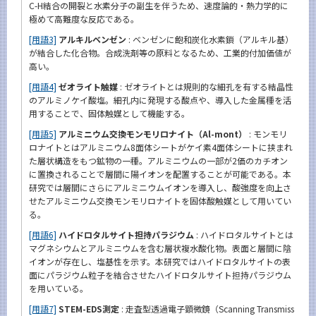
C-H結合の開裂と水素分子の副生を伴うため、速度論的・熱力学的に
極めて高難度な反応である。
[用語3]
アルキルベンゼン
: ベンゼンに飽和炭化水素鎖（アルキル基）
が結合した化合物。合成洗剤等の原料となるため、工業的付加価値が
高い。
[用語4]
ゼオライト触媒
: ゼオライトとは規則的な細孔を有する結晶性
のアルミノケイ酸塩。細孔内に発現する酸点や、導入した金属種を活
用することで、固体触媒として機能する。
[用語5]
アルミニウム交換モンモリロナイト（Al-mont）
: モンモリ
ロナイトとはアルミニウム8面体シートがケイ素4面体シートに挟まれ
た層状構造をもつ鉱物の一種。アルミニウムの一部が2価のカチオン
に置換されることで層間に陽イオンを配置することが可能である。本
研究では層間にさらにアルミニウムイオンを導入し、酸強度を向上さ
せたアルミニウム交換モンモリロナイトを固体酸触媒として用いてい
る。
[用語6]
ハイドロタルサイト担持パラジウム
: ハイドロタルサイトとは
マグネシウムとアルミニウムを含む層状複水酸化物。表面と層間に陰
イオンが存在し、塩基性を示す。本研究ではハイドロタルサイトの表
面にパラジウム粒子を結合させたハイドロタルサイト担持パラジウム
を用いている。
[用語7]
STEM-EDS測定
: 走査型透過電子顕微鏡（Scanning Transmiss