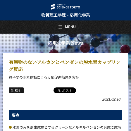
物質理工学院 - 応用化学系
日本語
English
MENU
トップページ
Top Page
応用化学系 News
応用化学系について
About Us
有害物のないアルカンとベンゼンの脱水素カップリン
教育
グ反応
Education
粒子間の水素移動による反応促進効果を実証
教員・研究室
Faculty and Laboratories
RSS
未来
2021.02.10
Future
入学案内
要点
Admissions
水素のみを副生成物とするクリーンなアルキルベンゼンの合成に成功
応用化学系 News