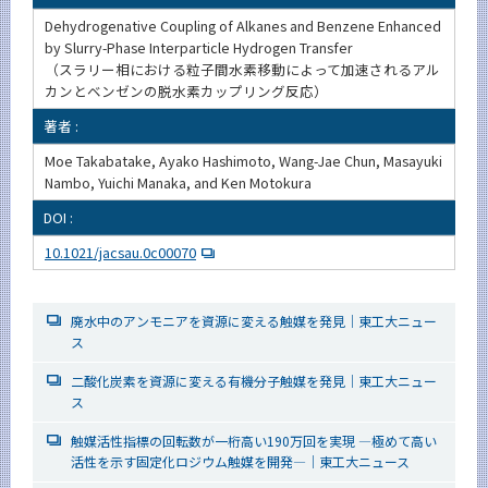
Dehydrogenative Coupling of Alkanes and Benzene Enhanced
by Slurry-Phase Interparticle Hydrogen Transfer
（スラリー相における粒子間水素移動によって加速されるアル
カンとベンゼンの脱水素カップリング反応）
著者 :
Moe Takabatake, Ayako Hashimoto, Wang-Jae Chun, Masayuki
Nambo, Yuichi Manaka, and Ken Motokura
DOI :
10.1021/jacsau.0c00070
廃水中のアンモニアを資源に変える触媒を発見｜東工大ニュー
ス
二酸化炭素を資源に変える有機分子触媒を発見｜東工大ニュー
ス
触媒活性指標の回転数が一桁高い190万回を実現 ―極めて高い
活性を示す固定化ロジウム触媒を開発―｜東工大ニュース