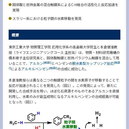
News
固体酸と担持金属の混合触媒系によるC-H結合の活性化と反応加速を
実現
News 一覧
スラリー系における粒子間の水素移動を発見
カテゴリ別
概要
課程別
月別
東京工業大学 物質理工学院 応用化学系の高畠萌大学院生と本倉健准教
授（ライフエンジニアリングコース 主担当）は、物質・材料研究機構の
橋本綾子主任研究員と、固体酸触媒と担持パラジウム触媒を混合して用
イベントカレンダー
Event Calendar
[用語1]
[用語
いることで、
アルカン
とベンゼンの
脱水素型カップリング反応
2]
[用語3]
による
アルキルベンゼン
の合成に成功した。
本倉准教授らは異なる二つの触媒粒子の間を水素原子が移動することで
反応が加速されることを発見した（図1）。この発見によって、新たに
サイト構成
開発した合成手法を用い、ほぼ化石資源そのものであるアルカンを直接
利用し、水素のみが副生成物となるアルキルベンゼンの合成経路が可能
となった（図1）。
学内向け情報
系詳細情報