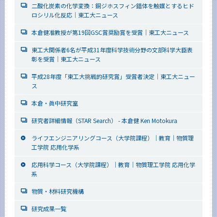
二酸化炭素の化学変換：銅ジホスフィン錯体を触媒とするヒド
ロシリル化反応｜東工大ニュース
本倉健准教授が第19回GSC賞奨励賞を受賞｜東工大ニュース
東工大関係者6名が平成31年度科学技術分野の文部科学大臣表
彰を受賞｜東工大ニュース
平成28年度「東工大挑戦的研究賞」受賞者決定｜東工大ニュー
ス
本倉・眞中研究室
研究者詳細情報（STAR Search） - 本倉健 Ken Motokura
ライフエンジニアリングコース（大学院課程）｜教育｜物質理
工学院 応用化学系
応用科学コース（大学院課程）｜教育｜物質理工学院 応用化学
系
物質・材料研究機構
研究成果一覧