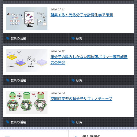
2026.07.21
凝集すると光る分子を計算化学で予測
教員の活躍
研究
2026.06.18
単分子の厚みしかない超極薄ポリマー膜形成反
応の開発
教員の活躍
研究
2026.06.04
空間可変型の超分子サブナノチューブ
教員の活躍
研究
個人情報の