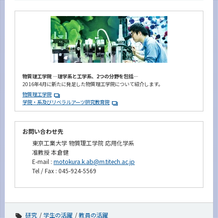
物質理工学院 ―理学系と工学系、2つの分野を包括―
2016年4月に新たに発足した物質理工学院について紹介します。
物質理工学院
学院・系及びリベラルアーツ研究教育院
お問い合わせ先
東京工業大学 物質理工学院 応用化学系
准教授 本倉健
E-mail :
motokura.k.ab@m.titech.ac.jp
Tel / Fax : 045-924-5569
研究
学生の活躍
教員の活躍