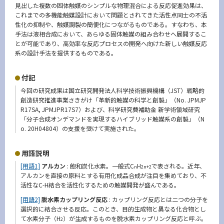
見出した複数の固体触媒のシンプルな物理混合による反応促進効果は、
これまでの多機能触媒設計において問題とされてきた活性点同士の不活
性化の抑制や、触媒調製の簡便化につながるものである。すなわち、本
手法は液相合成において、あらゆる固体触媒の組み合わせへ展開するこ
とが可能であり、高効率な反応プロセスの開発へ向けた新しい触媒反応
系の設計手法を提供するものである。
付記
今回の研究成果は国立研究開発法人科学技術振興機構（JST）戦略的
創造研究推進事業さきがけ「革新的触媒の科学と創製」（No. JPMJP
R17SA, JPMJPR17S7）および、科学研究費補助金 新学術領域研究
「分子合成オンデマンドを実現するハイブリッド触媒系の創製」（N
o. 20H04804）の支援を受けて実施された。
用語説明
[用語1]
アルカン
: 飽和炭化水素。一般式C
H
で表される。近年、
n
2n+2
アルカンを直接の原料とする有用化成品合成が注目を集めており、不
活性なC-H結合を活性化するための触媒開発が盛んである。
[用語2]
脱水素カップリング反応
: カップリング反応とは二つの分子を
選択的に結合させる反応。このとき、目的生成物と異なる化合物とし
て水素分子（H
）が生成するものを脱水素カップリング反応と呼ぶ。
2