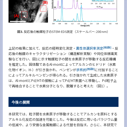
図3.
反応後の触媒粒子のSTEM-EDS測定（スケールバー: 200 nm）
[用語8]
上記の結果に加えて、反応の経時変化測定・
異性体選択率測定
・反
応後の触媒のキャラクタリゼーション（構造解析実験）や同位体標識実
験などを行い、図1に示す触媒粒子の間を水素原子が移動する反応機構
を推定した。固体酸であるAl-montによってアルカンのヒドリド（水素
[用語9]
化物イオン、H-）が引き抜かれ、ベンゼンが
求核的
に付加すること
によってアルキルベンゼンが得られる。引き抜かれて生成した水素原子
は、Al-montとPd/HTの接触によってPd/HT表面へと移動し、Pd粒子上
で再結合することで水素分子となり、脱離すると考えた （図1）。
今後の展開
本研究では、粒子間を水素原子が移動することでアルカンを原料とする
アルキル化反応の加速を可能とした。今後は反応に用いるパラジウム量
の低減や、より安価な金属触媒による代替を目指す。さらに、本研究で