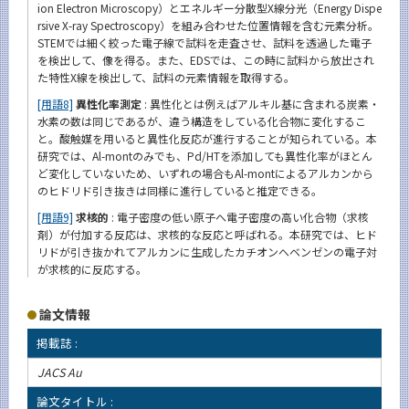
ion Electron Microscopy）とエネルギー分散型X線分光（Energy Dispe
rsive X-ray Spectroscopy）を組み合わせた位置情報を含む元素分析。
STEMでは細く絞った電子線で試料を走査させ、試料を透過した電子
を検出して、像を得る。また、EDSでは、この時に試料から放出され
た特性X線を検出して、試料の元素情報を取得する。
[用語8]
異性化率測定
: 異性化とは例えばアルキル基に含まれる炭素・
水素の数は同じであるが、違う構造をしている化合物に変化するこ
と。酸触媒を用いると異性化反応が進行することが知られている。本
研究では、Al-montのみでも、Pd/HTを添加しても異性化率がほとん
ど変化していないため、いずれの場合もAl-montによるアルカンから
のヒドリド引き抜きは同様に進行していると推定できる。
[用語9]
求核的
: 電子密度の低い原子へ電子密度の高い化合物（求核
剤）が付加する反応は、求核的な反応と呼ばれる。本研究では、ヒド
リドが引き抜かれてアルカンに生成したカチオンへベンゼンの電子対
が求核的に反応する。
論文情報
掲載誌 :
JACS Au
論文タイトル :