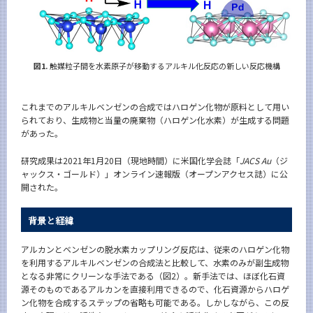
CLOSE
図1.
触媒粒子間を水素原子が移動するアルキル化反応の新しい反応機構
これまでのアルキルベンゼンの合成ではハロゲン化物が原料として用い
られており、生成物と当量の廃棄物（ハロゲン化水素）が生成する問題
があった。
研究成果は2021年1月20日（現地時間）に米国化学会誌「
JACS Au
（ジ
ャックス・ゴールド）」オンライン速報版（オープンアクセス誌）に公
開された。
背景と経緯
アルカンとベンゼンの脱水素カップリング反応は、従来のハロゲン化物
を利用するアルキルベンゼンの合成法と比較して、水素のみが副生成物
となる非常にクリーンな手法である（図2）。新手法では、ほぼ化石資
源そのものであるアルカンを直接利用できるので、化石資源からハロゲ
ン化物を合成するステップの省略も可能である。しかしながら、この反