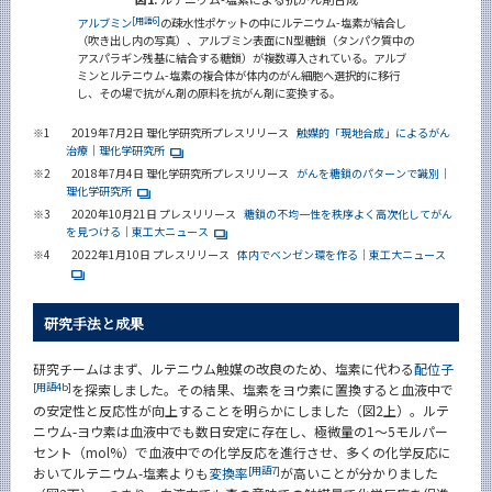
アルブミン
[用語6]
の疎水性ポケットの中にルテニウム-塩素が結合し
（吹き出し内の写真）、アルブミン表面にN型糖鎖（タンパク質中の
アスパラギン残基に結合する糖鎖）が複数導入されている。アルブ
ミンとルテニウム-塩素の複合体が体内のがん細胞へ選択的に移行
し、その場で抗がん剤の原料を抗がん剤に変換する。
※1
2019年7月2日 理化学研究所プレスリリース
触媒的「現地合成」によるがん
治療｜理化学研究所
※2
2018年7月4日 理化学研究所プレスリリース
がんを糖鎖のパターンで識別｜
理化学研究所
※3
2020年10月21日 プレスリリース
糖鎖の不均一性を秩序よく高次化してがん
を見つける｜東工大ニュース
※4
2022年1月10日 プレスリリース
体内でベンゼン環を作る｜東工大ニュース
研究手法と成果
研究チームはまず、ルテニウム触媒の改良のため、塩素に代わる
配位子
[用語4b]
を探索しました。その結果、塩素をヨウ素に置換すると血液中で
の安定性と反応性が向上することを明らかにしました（図2上）。ルテ
ニウム-ヨウ素は血液中でも数日安定に存在し、極微量の1～5モルパー
セント（mol%）で血液中での化学反応を進行させ、多くの化学反応に
[用語7]
おいてルテニウム-塩素よりも
変換率
が高いことが分かりました