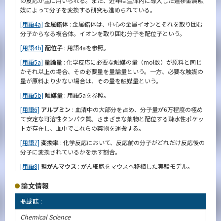
の反応が主に用いられる。また、近年は生体内に導入した遷移金属触
媒によって分子を変換する研究も進められている。
[用語4a]
金属錯体
: 金属錯体は、中心の金属イオンとそれを取り囲む
分子からなる複合体。イオンを取り囲む分子を配位子という。
[用語4b]
配位子
: 用語4aを参照。
[用語5a]
量論量
: 化学反応に必要な触媒の量（mol数）が原料と同じ
かそれ以上の場合、その必要量を量論量という。一方、必要な触媒の
量が原料より少ない場合は、その量を触媒量という。
[用語5b]
触媒量
: 用語5aを参照。
[用語6]
アルブミン
: 血清中の大部分を占め、分子量が6万程度の極め
て安定な可溶性タンパク質。さまざまな薬物と配位する疎水性ポケッ
トが存在し、血中でこれらの薬物を運搬する。
[用語7]
変換率
: 化学反応において、反応前の分子がどれだけ反応後の
分子に変換されているかを示す割合。
[用語8]
担がんマウス
: がん細胞をマウスへ移植した実験モデル。
論文情報
掲載誌 :
Chemical Science