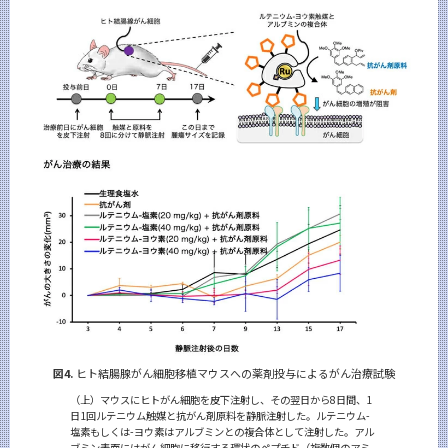
図4.
ヒト結腸腺がん細胞移植マウスへの薬剤投与によるがん治療試験
（上）マウスにヒトがん細胞を皮下注射し、その翌日から8日間、1
日1回ルテニウム触媒と抗がん剤原料を静脈注射した。ルテニウム-
塩素もしくは-ヨウ素はアルブミンとの複合体として注射した。アル
ブミン表面にはがん細胞に移行する環状のペプチド（複数個のアミ