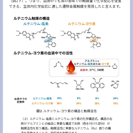
（図2下）。つまり、血液中でも真の意味での触媒量で化学反応を促進
できる、生体内化学反応に適した遷移金属触媒を発見したと言えます。
図2.
ルテニウム-ヨウ素の構造と触媒活性
（上）ルテニウム-塩素とルテニウム-ヨウ素の化学構造式。構造の左
側がアルブミンとの結合に重要な構造で右側（色を付けた部分）が
触媒活性を担う構造。触媒活性に重要なルテニウム（Ru）周りの構
造を変換することで、反応性を制御できる。