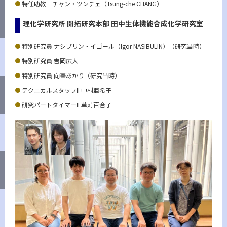
特任助教 チャン・ツンチェ（Tsung-che CHANG）
理化学研究所 開拓研究本部 田中生体機能合成化学研究室
特別研究員 ナシブリン・イゴール（Igor NASIBULIN）（研究当時）
特別研究員 吉岡広大
特別研究員 向峯あかり（研究当時）
テクニカルスタッフII 中村亜希子
研究パートタイマーII 草苅百合子