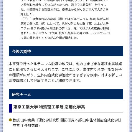
ノ酸が脱水縮合してつながったもの。図中では五角形）を付与し
た。治療開始から数日おきに、皮膚上からがんをつまんで大きさを
計測した。
（下）生理食塩水のみの群（黒）およびルテニウム-塩素+抗がん剤
原料の群（灰、緑）に比べて、抗がん剤のみの群（黄）およびルテ
ニウム-ヨウ素+抗がん剤原料の群（赤、青）ではがんの成長が抑制
された。ルテニウム-ヨウ素+抗がん剤原料の群では、ルテニウム-ヨ
ウ素の量を増やすと抗がん作用が増大した。
今後の期待
本研究で行ったルテニウム触媒の改良は、他のさまざまな遷移金属触媒
にも応用できると考えられます。これにより、生体内で合成可能な分子
の種類が広がり、生体内合成化学治療がさまざまな疾患に対する新しい
治療戦略として発展することが期待できます。
研究チーム
東京工業大学 物質理工学院 応用化学系
教授 田中克典（理化学研究所 開拓研究本部 田中生体機能合成化学研
究室 主任研究員）