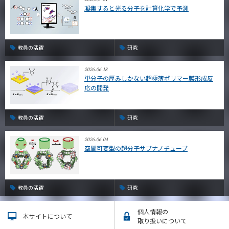
凝集すると光る分子を計算化学で予測
教員の活躍
研究
2026.06.18
単分子の厚みしかない超極薄ポリマー膜形成反
応の開発
教員の活躍
研究
2026.06.04
空間可変型の超分子サブナノチューブ
教員の活躍
研究
個人情報の
本サイトについて
取り扱いについて