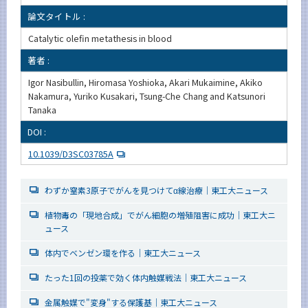
論文タイトル :
Catalytic olefin metathesis in blood
著者 :
Igor Nasibullin, Hiromasa Yoshioka, Akari Mukaimine, Akiko
Nakamura, Yuriko Kusakari, Tsung-Che Chang and Katsunori
Tanaka
DOI :
10.1039/D3SC03785A
わずか窒素3原子でがんを見つけてα線治療｜東工大ニュース
植物毒の「現地合成」でがん細胞の増殖阻害に成功｜東工大ニ
ュース
体内でベンゼン環を作る｜東工大ニュース
たった1回の投薬で効く体内触媒戦法｜東工大ニュース
金属触媒で"変身"する保護基｜東工大ニュース