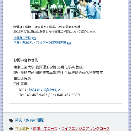
物質理工学院 ―理学系と工学系、2つの分野を包括―
2016年4月に新たに発足した物質理工学院について紹介します。
物質理工学院
学院・系及びリベラルアーツ研究教育院
お問い合わせ先
東京工業大学 物質理工学院 応用化学系 教授／
理化学研究所 開拓研究本部 田中生体機能合成化学研究室
主任研究員
田中克典
Email
kotzenori@riken.jp
Tel 048-467-9405 / Fax 048-467-9379
研究
教員の活躍
学士課程
応用化学コース
ライフエンジニアリングコース