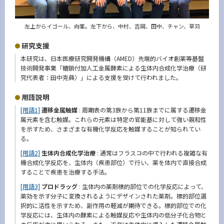
左上からイゴール、向峯。左下から、中村、吉岡、田中、チャン、草苅
研究支援
本研究は、日本医療研究開発機構（AMED）先端的バイオ創薬等基盤
技術開発事業「糖鎖付加人工金属酵素による生体内合成化学治療（研
究代表者：田中克典）」による支援を受けて行われました。
用語説明
[用語1]
遷移金属触媒
: 周期表の第3族から第11族までに属する遷移金
属元素を含む触媒。これらの元素は特定の官能基に対して強い親和性
を示すため、さまざまな有機化学反応を触媒することが知られてい
る。
[用語2]
生体内合成化学治療
: 通常はフラスコの中で行われる複雑な有
機合成化学反応を、生体内（疾患部位）で行い、薬を体内で直接合成
することで疾患を治療する手法。
[用語3]
プロドラッグ
: 生体内の薬剤標的部位での化学反応によって、
薬効を示す分子に変換されるようにデザインされた薬剤。標的部位選
択的に活性を示すため、副作用の軽減が期待できる。標的部位での化
学反応には、生体内の酵素による触媒反応や生体内の低分子化合物と