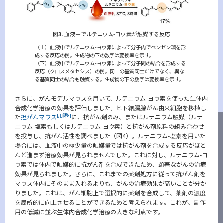
図3.
血液中でルテニウム-ヨウ素が触媒する反応
（上）血液中でルテニウム-ヨウ素によって分子内でベンゼン環を形
成する反応の例。生成物の下の数字は変換率を示す。
（下）血液中でルテニウム-ヨウ素によって分子間の結合を形成する
反応（クロスメタセシス）の例。同一の基質同士だけでなく、異な
る基質同士の結合も触媒する。生成物の下の数字は変換率を示す。
さらに、がんモデルマウスを用いて、ルテニウム-ヨウ素を使った生体内
合成化学治療の効果を評価しました。ヒト結腸腺がん由来細胞を移植し
[用語8]
た
担がんマウス
に、抗がん剤のみ、またはルテニウム触媒（ルテ
ニウム-塩素もしくはルテニウム-ヨウ素）と抗がん剤原料の組み合わせ
を投与し、抗がん活性を調べました（図4）。ルテニウム-塩素を用いた
場合には、血液中の極少量の触媒量では抗がん剤を合成する反応がほと
んど進まず治療効果が見られませんでした。これに対し、ルテニウム-ヨ
ウ素では体内で触媒的に抗がん剤を合成できたため、顕著ながんの治療
効果が見られました。さらに、これまでの薬剤処方に従って抗がん剤を
マウス体内にそのまま入れるよりも、がんの治療効果が高いことが分か
りました。これは、がん細胞上で選択的に薬剤を合成して、薬剤の濃度
を局所的に向上させることができるためと考えられます。これが、副作
用の低減に並ぶ生体内合成化学治療の大きな利点です。