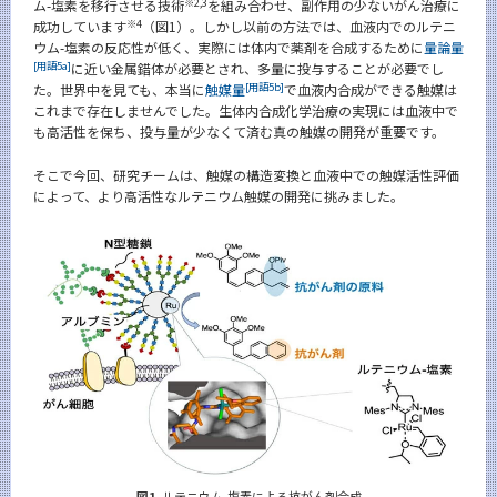
※2,3
ム-塩素を移行させる技術
を組み合わせ、副作用の少ないがん治療に
※4
成功しています
（図1）。しかし以前の方法では、血液内でのルテニ
ウム-塩素の反応性が低く、実際には体内で薬剤を合成するために
量論量
[用語5a]
に近い金属錯体が必要とされ、多量に投与することが必要でし
[用語5b]
た。世界中を見ても、本当に
触媒量
で血液内合成ができる触媒は
これまで存在しませんでした。生体内合成化学治療の実現には血液中で
も高活性を保ち、投与量が少なくて済む真の触媒の開発が重要です。
そこで今回、研究チームは、触媒の構造変換と血液中での触媒活性評価
によって、より高活性なルテニウム触媒の開発に挑みました。
図1.
ルテニウム-塩素による抗がん剤合成