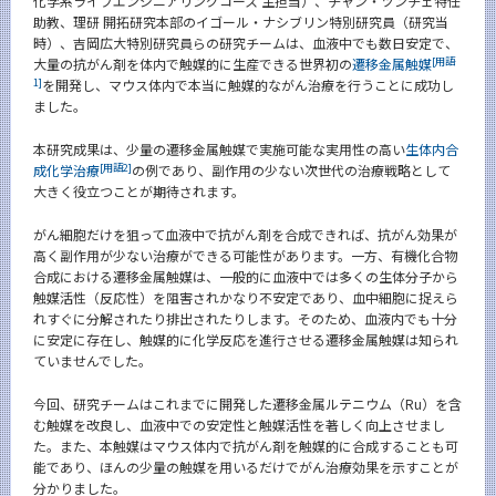
化学系ライフエンジニアリングコース 主担当）、チャン・ツンチェ特任
News
助教、理研 開拓研究本部のイゴール・ナシブリン特別研究員（研究当
時）、吉岡広大特別研究員らの研究チームは、血液中でも数日安定で、
News 一覧
[用語
大量の抗がん剤を体内で触媒的に生産できる世界初の
遷移金属触媒
1]
を開発し、マウス体内で本当に触媒的ながん治療を行うことに成功し
カテゴリ別
ました。
課程別
本研究成果は、少量の遷移金属触媒で実施可能な実用性の高い
生体内合
[用語2]
成化学治療
の例であり、副作用の少ない次世代の治療戦略として
月別
大きく役立つことが期待されます。
イベントカレンダー
がん細胞だけを狙って血液中で抗がん剤を合成できれば、抗がん効果が
Event Calendar
高く副作用が少ない治療ができる可能性があります。一方、有機化合物
合成における遷移金属触媒は、一般的に血液中では多くの生体分子から
触媒活性（反応性）を阻害されかなり不安定であり、血中細胞に捉えら
れすぐに分解されたり排出されたりします。そのため、血液内でも十分
に安定に存在し、触媒的に化学反応を進行させる遷移金属触媒は知られ
サイト構成
ていませんでした。
学内向け情報
今回、研究チームはこれまでに開発した遷移金属ルテニウム（Ru）を含
む触媒を改良し、血液中での安定性と触媒活性を著しく向上させまし
系詳細情報
た。また、本触媒はマウス体内で抗がん剤を触媒的に合成することも可
能であり、ほんの少量の触媒を用いるだけでがん治療効果を示すことが
分かりました。