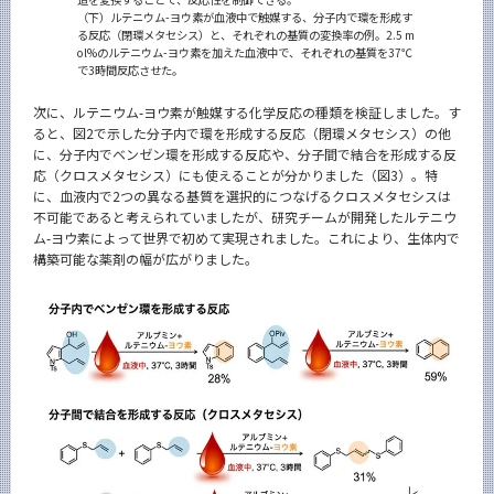
（下）ルテニウム-ヨウ素が血液中で触媒する、分子内で環を形成す
る反応（閉環メタセシス）と、それぞれの基質の変換率の例。2.5 m
ol%のルテニウム-ヨウ素を加えた血液中で、それぞれの基質を37℃
で3時間反応させた。
次に、ルテニウム-ヨウ素が触媒する化学反応の種類を検証しました。す
ると、図2で示した分子内で環を形成する反応（閉環メタセシス）の他
に、分子内でベンゼン環を形成する反応や、分子間で結合を形成する反
応（クロスメタセシス）にも使えることが分かりました（図3）。特
に、血液内で2つの異なる基質を選択的につなげるクロスメタセシスは
不可能であると考えられていましたが、研究チームが開発したルテニウ
ム-ヨウ素によって世界で初めて実現されました。これにより、生体内で
構築可能な薬剤の幅が広がりました。