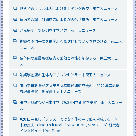
世界初のマウス体内におけるタギング治療｜東工大ニュース
体内での環化付加反応によるがん化学療法｜東工大ニュース
がん細胞上で薬剤を化学合成｜東工大ニュース
糖鎖の不均一性を秩序よく高次化してがんを見つける｜東工大
ニュース
生体内の金属触媒反応で薬効と物性を制御する｜東工大ニュー
ス
触媒駆動型の生体内エチレンセンサー｜東工大ニュース
田中克典教授がアステラス病態代謝研究会の「2022年度最優
秀理事長賞」を受賞｜東工大ニュース
田中克典教授が日本化学会第37回学術賞を受賞｜東工大ニュー
ス
#20 田中克典「フラスコではなく体の中で薬を合成する」×
中野民夫 Tokyo Tech DLab "STAY HOME, STAY GEEK" 研究者
インタビュー｜YouTube