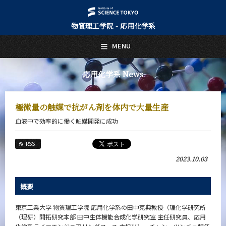
物質理工学院 - 応用化学系
日本語
English
MENU
トップページ
Top Page
応用化学系 News
応用化学系について
About Us
極微量の触媒で抗がん剤を体内で大量生産
教育
血液中で効率的に働く触媒開発に成功
Education
教員・研究室
RSS
Faculty and Laboratories
2023.10.03
未来
Future
概要
入学案内
Admissions
東京工業大学 物質理工学院 応用化学系の田中克典教授（理化学研究所
（理研）開拓研究本部 田中生体機能合成化学研究室 主任研究員、応用
応用化学系 News