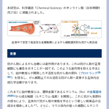
CLOSE
本研究は、科学雑誌『
Chemical Science
』のオンライン版（日本時間9
月27日）に掲載されました。
血液中で安定で高活性な金属触媒によるがん細胞選択的な抗がん剤合成
背景
抗がん剤によるがん治療には副作用があります。これは抗がん剤が正常
細胞にも毒性を示すことが一因です。このような副作用を抑える手法と
[用
して、田中教授らが開発した不活性な抗がん剤の原料（
プロドラッグ
語3]
）を投与し、がん細胞上でのみ活性な抗がん剤へ変換する生体内合
成化学治療があります。
これまでに田中教授らは、遷移金属であるルテニウム（Ru）の
金属錯体
[用語4a]
から成る触媒（ルテニウム-塩素）を開発し、これと抗がん剤原料
の投与により、生体内で抗がん剤の骨格を作るという新しい医薬品の合
※1
成法を報告しました
。さらに、マウス体内の狙った細胞にルテニウ