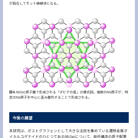
が局在してモット絶縁体となる。
図4.
NbSe
原子層で形成される「ダビデの星」の模式図。複数のNb原子が、特
2
定のNb原子を中心に歪み整列することで形成される。
今後の展望
本研究は、ポストグラフェンとして大きな注目を集めている遷移金属ダ
イカルコゲナイドのひとつであるNbSe
について、局所構造の原子配置
2