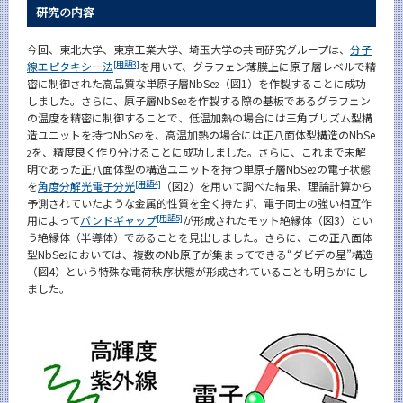
研究の内容
今回、東北大学、東京工業大学、埼玉大学の共同研究グループは、
分子
[用語3]
線エピタキシー法
を用いて、グラフェン薄膜上に原子層レベルで精
密に制御された高品質な単原子層NbSe
（図1）を作製することに成功
2
しました。さらに、原子層NbSe
を作製する際の基板であるグラフェン
2
の温度を精密に制御することで、低温加熱の場合には三角プリズム型構
造ユニットを持つNbSe
を、高温加熱の場合には正八面体型構造のNbSe
2
を、精度良く作り分けることに成功しました。さらに、これまで未解
2
明であった正八面体型の構造ユニットを持つ単原子層NbSe
の電子状態
2
[用語4]
を
角度分解光電子分光
（図2）を用いて調べた結果、理論計算から
予測されていたような金属的性質を全く持たず、電子同士の強い相互作
[用語5]
用によって
バンドギャップ
が形成されたモット絶縁体（図3）とい
う絶縁体（半導体）であることを見出しました。さらに、この正八面体
型NbSe
においては、複数のNb原子が集まってできる“ダビデの星”構造
2
（図4）という特殊な電荷秩序状態が形成されていることも明らかにし
ました。