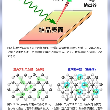
図2.
角度分解光電子分光の概念図。物質に高輝度紫外線を照射し、放出された
光電子のエネルギーと運動量を精密に測定することで、物質の電子状態を決定
できる。
図3.
NbSe
原子層の電子の振る舞い。（左図）三角プリズム型は金属的性質を
2
もつため自由に電子が運動するが、（右図）正八面体型ではNb原子周辺に電子