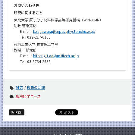
お問い合わせ先
研究に関すること
東北大学 原子分子材料科学高等研究機構（WPI-AIMR）
助教 菅原克明
E-mail :
k.sugawara@arpes.phys.tohoku.ac.jp
Tel : 022-217-6169
東京工業大学 物質理工学院
教授 一杉太郎
E-mail :
hitosugi.t.aa@m.titech.ac.jp
Tel : 03-5734-2636
研究
教員の活躍
応用化学コース
RSS