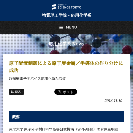
物質理工学院 - 応用化学系
日本語
English
MENU
トップページ
Top Page
応用化学系 News
応用化学系について
About Us
原子配置制御による原子層金属／半導体の作り分けに
教育
成功
Education
超微細電子デバイス応用へ新たな道
教員・研究室
Faculty and Laboratories
RSS
未来
2016.11.10
Future
入学案内
概要
Admissions
東北大学 原子分子材料科学高等研究機構（WPI-AIMR）の菅原克明助
応用化学系 News