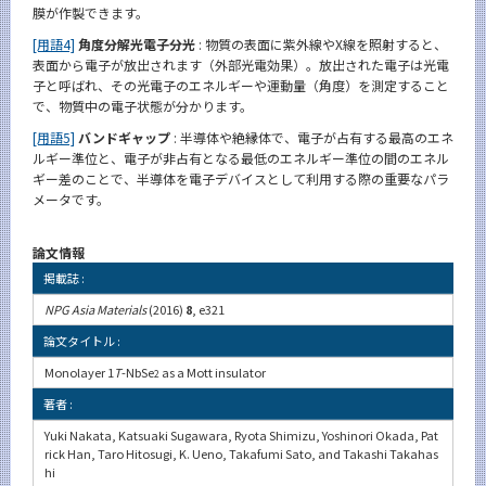
膜が作製できます。
[用語4]
角度分解光電子分光
: 物質の表面に紫外線やX線を照射すると、
表面から電子が放出されます（外部光電効果）。放出された電子は光電
子と呼ばれ、その光電子のエネルギーや運動量（角度）を測定すること
で、物質中の電子状態が分かります。
[用語5]
バンドギャップ
: 半導体や絶縁体で、電子が占有する最高のエネ
ルギー準位と、電子が非占有となる最低のエネルギー準位の間のエネル
ギー差のことで、半導体を電子デバイスとして利用する際の重要なパラ
メータです。
論文情報
掲載誌 :
NPG Asia Materials
(2016)
8
, e321
論文タイトル :
Monolayer 1
T
-NbSe
as a Mott insulator
2
著者 :
Yuki Nakata, Katsuaki Sugawara, Ryota Shimizu, Yoshinori Okada, Pat
rick Han, Taro Hitosugi, K. Ueno, Takafumi Sato, and Takashi Takahas
hi