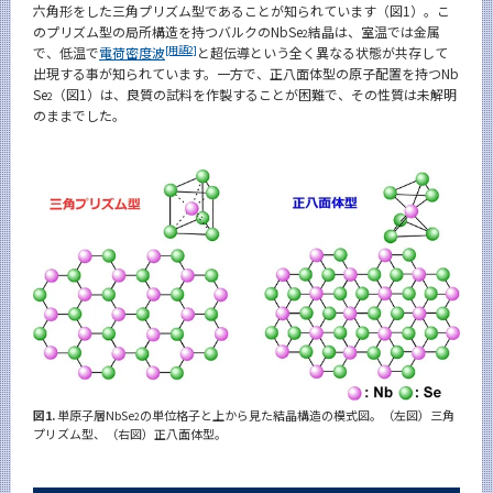
六角形をした三角プリズム型であることが知られています（図1）。こ
CLOSE
のプリズム型の局所構造を持つバルクのNbSe
結晶は、室温では金属
2
[用語2]
で、低温で
電荷密度波
と超伝導という全く異なる状態が共存して
出現する事が知られています。一方で、正八面体型の原子配置を持つNb
Se
（図1）は、良質の試料を作製することが困難で、その性質は未解明
2
のままでした。
図1.
単原子層NbSe
の単位格子と上から見た結晶構造の模式図。（左図）三角
2
プリズム型、（右図）正八面体型。