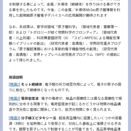
を制御する事によって、金属／半導体（絶縁体）を作り分ける事ができ
る事を示したものです。今後、この金属／半導体NbSe
原子層薄膜を利
2
用した超微細原子層電子デバイスへの応用展開が期待されます
なお、本成果は、新学術領域「原子層科学」（領域代表者：齋藤理一
郎）および「トポロジーが紡ぐ物質科学のフロンティア」（領域代表
者：川上則雄）、科研費基盤研究（A）「スピンARPESによる機能性薄
膜ハイブリッドの創出」（研究代表者：高橋隆）、学際研究重点プログ
ラム「原子層超薄膜における革新的電子機能物性の創発」（研究代表
者：高橋隆）、世界トップレベル研究拠点プログラム（WPI）の援助に
よって得られました。
用語説明
[用語1]
モット絶縁体
: 電子間の斥力相互作用によって、電子が原子の周
りに局在して絶縁体となったものです。
[用語2]
電荷密度波
: 電子の電荷が、結晶の周期性とは異なる周期性で規
則的に分布する現象です。電荷密度波が起こるかどうかは物質の結晶構
造や次元性に密接に関係しており、低次元物質に多く見られます。
[用語3]
分子線エピタキシー法
: 超高真空槽内に設置したいくつかの蒸着
源（材料）を加熱等により蒸発させ、対向した基板上に堆積させる手法
です。膜厚を原子レベルで制御することが可能であり、高品質単結晶薄