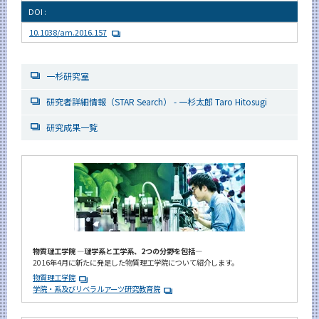
DOI :
10.1038/am.2016.157
一杉研究室
研究者詳細情報（STAR Search） - 一杉太郎 Taro Hitosugi
研究成果一覧
物質理工学院 ―理学系と工学系、2つの分野を包括―
2016年4月に新たに発足した物質理工学院について紹介します。
物質理工学院
学院・系及びリベラルアーツ研究教育院