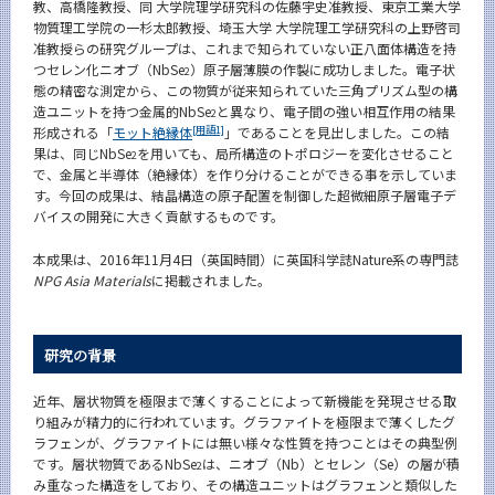
教、高橋隆教授、同 大学院理学研究科の佐藤宇史准教授、東京工業大学
News
物質理工学院の一杉太郎教授、埼玉大学 大学院理工学研究科の上野啓司
准教授らの研究グループは、これまで知られていない正八面体構造を持
News 一覧
つセレン化ニオブ（NbSe
）原子層薄膜の作製に成功しました。電子状
2
態の精密な測定から、この物質が従来知られていた三角プリズム型の構
カテゴリ別
造ユニットを持つ金属的NbSe
と異なり、電子間の強い相互作用の結果
2
[用語1]
形成される「
モット絶縁体
」であることを見出しました。この結
課程別
果は、同じNbSe
を用いても、局所構造のトポロジーを変化させること
2
で、金属と半導体（絶縁体）を作り分けることができる事を示していま
月別
す。今回の成果は、結晶構造の原子配置を制御した超微細原子層電子デ
バイスの開発に大きく貢献するものです。
イベントカレンダー
Event Calendar
本成果は、2016年11月4日（英国時間）に英国科学誌Nature系の専門誌
NPG Asia Materials
に掲載されました。
サイト構成
研究の背景
学内向け情報
近年、層状物質を極限まで薄くすることによって新機能を発現させる取
り組みが精力的に行われています。グラファイトを極限まで薄くしたグ
系詳細情報
ラフェンが、グラファイトには無い様々な性質を持つことはその典型例
です。層状物質であるNbSe
は、ニオブ（Nb）とセレン（Se）の層が積
2
み重なった構造をしており、その構造ユニットはグラフェンと類似した