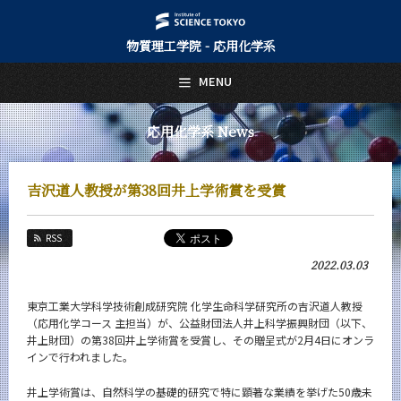
物質理工学院 - 応用化学系
日本語
English
MENU
トップページ
Top Page
応用化学系 News
応用化学系について
About Us
吉沢道人教授が第38回井上学術賞を受賞
教育
Education
RSS
教員・研究室
2022.03.03
Faculty and Laboratories
未来
東京工業大学科学技術創成研究院 化学生命科学研究所の吉沢道人教授
Future
（応用化学コース 主担当）が、公益財団法人井上科学振興財団（以下、
井上財団）の第38回井上学術賞を受賞し、その贈呈式が2月4日にオンラ
入学案内
インで行われました。
Admissions
井上学術賞は、自然科学の基礎的研究で特に顕著な業績を挙げた50歳未
応用化学系 News