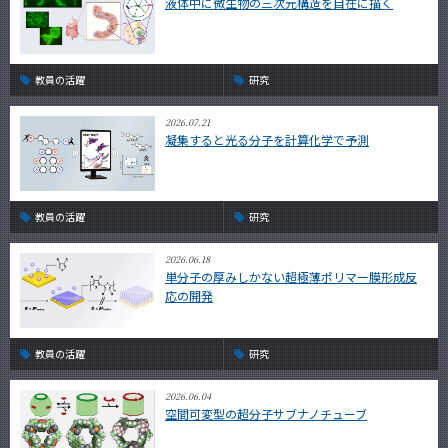
液体中に微生物の三次元構造を自在に描く
教員の活躍
研究
2026.07.21
凝集すると光る分子を計算化学で予測
教員の活躍
研究
2026.06.18
単分子の厚みしかない超極薄ポリマー膜形成反
応の開発
教員の活躍
研究
2026.06.04
空間可変型の超分子サブナノチューブ