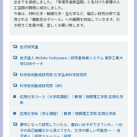
出までを達成しました。「多環芳香族空間」と名付けた新種の人
工空間の開発に成功しました。
今後は、材料化学・触媒化学・生化学など、幅広い研究分野で活
用される「機能性分子ツール」への展開を目指していきます。引
き続きご支援の程、宜しくお願い致します。
吉沢研究室
吉沢道人 Michito Yoshizawa｜研究者検索システム 東京工業大
学STARサーチ
科学技術創成研究院 化学生命科学研究所
科学技術創成研究院（IIR）
応用化学コース（大学院課程）｜教育｜物質理工学院 応用化学
系
応用化学系（学士課程）｜教育｜物質理工学院 応用化学系
夢中になって研究していたら、面白い分子ができていた。～分
子の自己組織化から見えてきた、化学の新しい可能性～ ― 吉
沢道人｜研究ストーリー｜研究