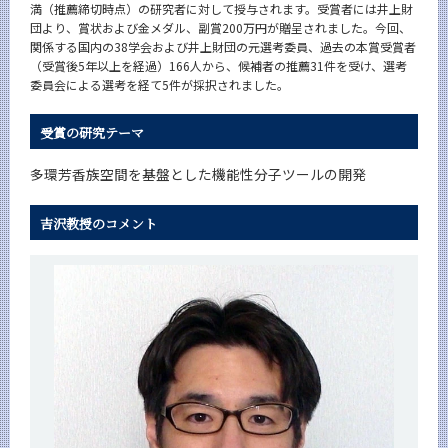
満（推薦締切時点）の研究者に対して授与されます。受賞者には井上財
News
団より、賞状および金メダル、副賞200万円が贈呈されました。今回、
関係する国内の38学会および井上財団の元選考委員、過去の本賞受賞者
News 一覧
（受賞後5年以上を経過）166人から、候補者の推薦31件を受け、選考
委員会による選考を経て5件が採択されました。
カテゴリ別
課程別
受賞の研究テーマ
月別
多環芳香族空間を基盤とした機能性分子ツールの開発
イベントカレンダー
Event Calendar
吉沢教授のコメント
サイト構成
学内向け情報
系詳細情報