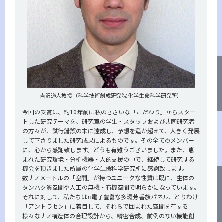
CLOSE
吉沢道人教授（科学技術創成研究院 化学生命科学研究所）
今回の受賞は、約10年前に私のささいな「こだわり」からスター
トした研究テーマを、研究室の学生・スタッフおよび共同研究者
の方々が、試行錯誤の末に達成し、予想を遥か超えて、大きく発展
して下さりました研究成果によるものです。その全てのメンバー
に、心から感謝致します。どうも有難うございました。また、恵
まれた研究環境・分析機器・人的支援の中で、継続して研究する
機会を頂きました所属の化学生命科学研究所に感謝致します。
数ナノメートルの「空間」が持つユニークな性質は既に、生体の
タンパク質空間や人工の無機・有機空間で明らかになっています。
それに対して、私たちはπ電子豊富な多環芳香族パネル、とりわけ
「アントラセン」に着目して、それらで囲まれた空間を有する
様々なナノ構造体の合理設計から、精密合成、前例のない機能創