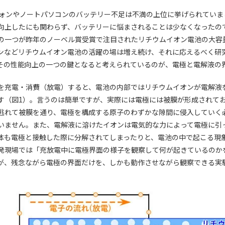
フォンやノートパソコンのバッテリー不足は不満の上位に挙げられていま
向上したにも関わらず、バッテリーに悩まされることは少なくなったの
の一つが昨年のノーベル賞受賞で注目されたリチウムイオン電池の大容
ンなどリチウムイオン電池の活躍の場は増え続け、それに応えるべく研
その性能向上の一つの鍵となると考えられているのが、電極と電解液の
を充電・消費（放電）すると、電池の内部ではリチウムイオンが電解液
す（図1）。言うのは簡単ですが、実際には電極には被膜が形成されて
逃れて被膜を通り、電極を構成する原子のわずかな隙間に侵入していく
いません。また、電解液に溶けたイオンは電気的な力によって電極に引
体も電極と接触した際に分解されてしまったりと、電池の中で起こる現
発現場では「充放電中に電極界面の様子を観察して何が起きているのか
が、残念ながら電極の界面だけを、しかも動作させながら観察できる実