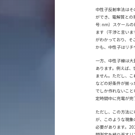
中性子反射率法はそ
ができ、電解質との
号: nm）スケー
ます（干渉と言いま
がわかっており、そ
かも、中性子はリチ
一方、中性子線は大
あります。例えば、
ません。ただし、こ
などの好条件が揃っ
でしか作れないこと
定時間中に充電が完
ただし、この方法に
が、このような現象
必要があります。201
間測定を繰り返すリ