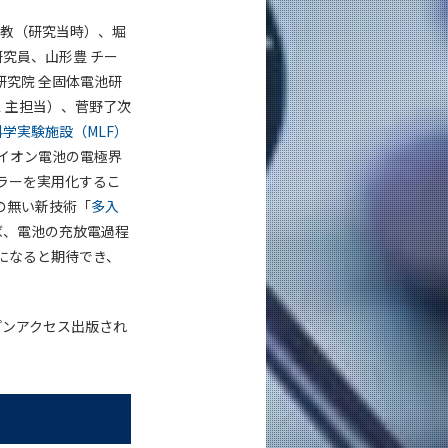
助教（研究当時）、堀
究員、山形豊 チー
研究院 全固体電池研
 主担当）、菅野了次
科学実験施設（MLF）
イオン電池の電極界
ラーを実用化するこ
の無い新技術「
多入
ば、電池の充放電過程
になると期待でき、
プンアクセス出版され