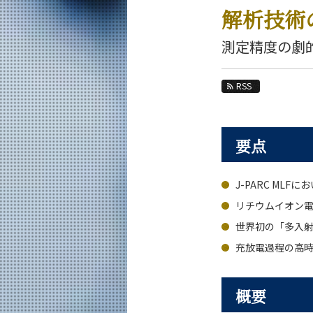
教育
解析技術
教員・研究室
測定精度の劇
未来
RSS
入学案内
応用化学系 News
要点
News 一覧
カテゴリ別
J-PARC ML
課程別
月別
リチウムイオン
世界初の「多入
イベントカレンダー
充放電過程の高
概要