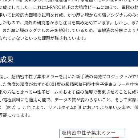
成功しました。これはJ-PARC MLFの大強度ビームに加えて、電極の
用いて比較的大面積の試料を作成、かつ厚い膜からの強いシグナルのみ
したもので、海外の研究者からも注目を集め始めています。しかし、ま
、また厚い膜のシグナルのみを観測しているため、電解液の分解により
られていないといった課題が残されています。
成果
指し、超精密中性子集束ミラーを用いた新手法の開発プロジェクトが立
た角度の精度がわずか0.001度の超精密楕円型中性子集束ミラーを中性子
来の方法と比べて中性子ビームをおよそ倍の強度で集束させることに成
角の微小電極試料にも適用可能で、データの質が変わらないこと、そして実
た（図2）。これにより、リアルタイム計測においてより早い反応や、
可能になります。