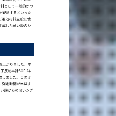
材料として一般的かつ
を観測するといった
だ電池材料全般に使
生成した薄い膜のシ
ち上がりました。本
反射率計SOFIAに
功しました。このミ
際に測定時間が半減す
薄い膜からの弱いシグ