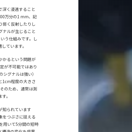
で深く浸透すること
0万分の1 mm、記
り弱く反射したりし
グナルが生じること
という仕組みです。し
適しています。
かかるという問題が
測定が不可能ではあり
のシグナルは強い）
1cm程度の大きさ
。そのため、通常は測
ます。
が知られています
象をつぶさに捉える
を用いて5分間の短時
ノ構造の変化を世界