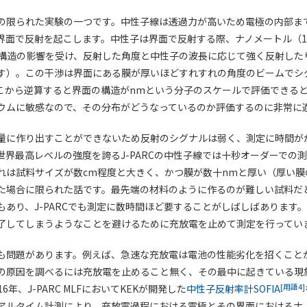
の限られた実験の一つです。中性子線は透過力が高いため電極の内部ま
界面で反射を起こします。中性子は界面で反射する際、ナノメートル（10
ルの構造の影響を受け、反射した角度と中性子の波長に応じて強く反射した
す）。この干渉は界面にある膜が厚いほどすれすれの角度のビームでシ
こから逆算すると界面の構造がnmという分子のスケールで評価できる
ウムに敏感なので、その分布がどうなっているのか評価するのに非常に
量に作り出すことができないため反射のシグナルは弱く、測定に時間が
世界最高レベルの強度を誇るJ-PARCの中性子線では十秒オーダーでの
れは試料サイズが数cm程度と大きく、かつ膜が数十nmと厚い（厚い膜
た場合に限られた話です。最先端の材料のように作るのが難しい試料だと
もあり、J-PARCでも測定に数時間ほど要することがしばしばあります
了してしまうようなことを避けるために充放電を止めて測定を行ってい
も問題があります。例えば、急速な充放電は電池の性能劣化を招くこと
の原因を調べるには充放電を止めること無く、その最中に起きている現
[用語4]
6年、J-PARC MLFにおいてKEKが開発した
中性子反射率計SOFIA
アルタイム計測により、充放電過程における電極とその界面におけるナ