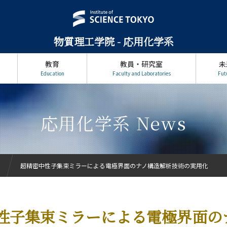
物質理工学院 - 応用化学系
教育
教員・研究室
未
Education
Faculty and Laboratories
Fut
応用化学系 News
超精密中性子集束ミラーによる電極界面のナノ構造解析技術の実用化
性子集束ミラーによる電極界面の