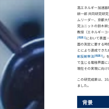
高エネルギー加速器
耕一郎 共同研究研
ムリーダー、京都大学
究ユニットの鈴木耕
教授（エネルギーコ
[用語1]
において表面
面の測定に要する時
とにより達成できた
[用語3]
射反射率法
」
で生じる電極界面に
現在その実現に向け
この研究成果は、10
ました。
背景