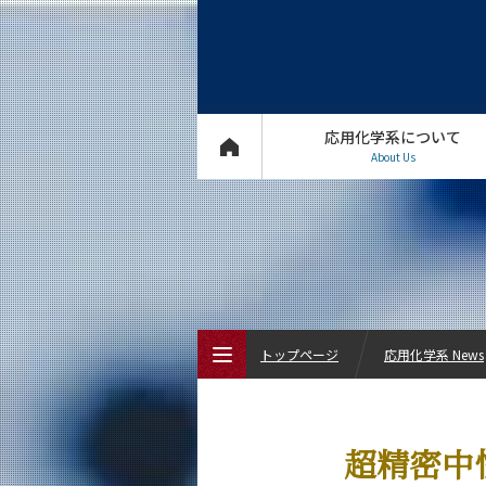
応用化学系について
About Us
トップページ
応用化学系 News
トップページ
超精密中
応用化学系について