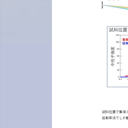
試料位置で集束ミ
反射率法でしか