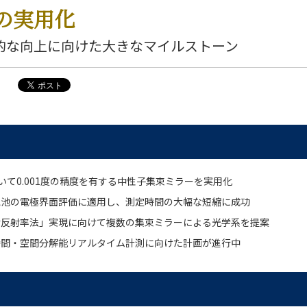
の実用化
的な向上に向けた大きなマイルストーン
Fにおいて0.001度の精度を有する中性子集束ミラーを実用化
電池の電極界面評価に適用し、測定時間の大幅な短縮に成功
射反射率法」実現に向けて複数の集束ミラーによる光学系を提案
時間・空間分解能リアルタイム計測に向けた計画が進行中