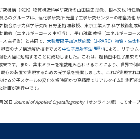
研究機構（KEK）物質構造科学研究所の山田悟史 助教、根本文也 特任
究員らのグループは、理化学研究所 光量子工学研究センターの細畠拓也 研
 複合原子力科学研究所 日野正裕 准教授、東京工業大学 科学技術創成
太 助教（エネルギーコース 主担当）、平山雅章 教授（エネルギーコース
ース 主担当）と共同で、
大強度陽子加速器施設（J-PARC）物質・生命
[用語2]
・界面のナノ構造解析技術である
中性子反射率法
による、リチウム
間を大幅に短縮することに成功しました。これは、超精密中性子集束ミ
成果です。また、集束ミラーを複数組み合わせることにより、世界で例
を既存の装置で実現するための光学系を提案しました。これが実現すれ
おける分子スケールの変化を短時間かつ高精度でリアルタイム計測可能
た計画が進行中です。
月26日
Journal of Applied Crystallography
（オンライン版）にてオー