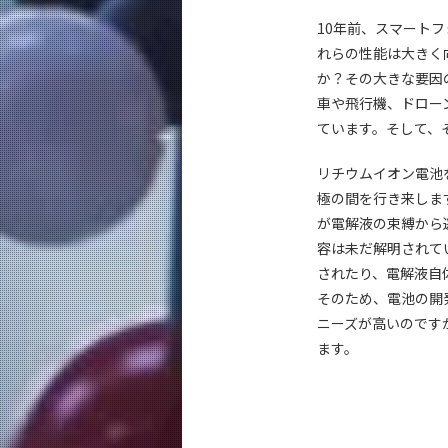
10年前、スマート
れらの性能は大きく
か？その大きな要因
車や飛行機、ドロー
ています。そして、
リチウムイオン電池
極の間を行き来しま
が電解液の束縛から
容は未だ解明されて
されたり、電解液自
そのため、電池の開
ニーズが高いのです
ます。