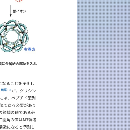
側鎖に金属結合部位を入れ
となることを予測し
[用語10]
が、グリシン
には、ペプチド配列
域の値である必要があり
3の領域の値である必
二面角の値はM3領域
目構造になると予測し