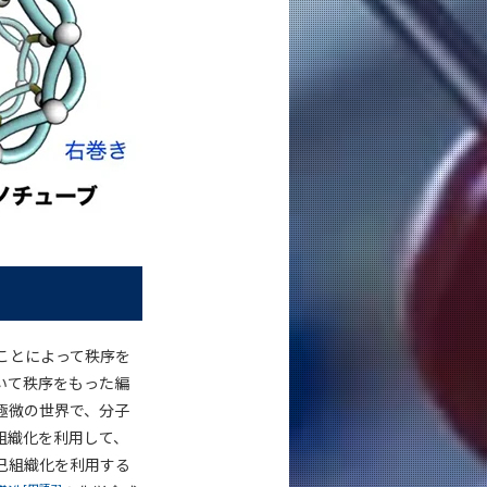
ことによって秩序を
いて秩序をもった編
極微の世界で、分子
組織化を利用して、
己組織化を利用する