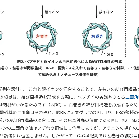
図2. ペプチドと銀イオンの自己組織化による結び目構造の形成
は右巻き・左巻きが同数生成、B〜D：配列にAを入れて右巻き・左巻きを制御、E：
て編み込みナノチューブ構造を構築）
-A配列を設計し、これと銀イオンを混合することで、左巻きの結び目構造
その根拠は、結び目構造を形成する際に、ペプチドの各残基のとる
二面角
は制限がかかるためです（図3C）。右巻きの結び目構造を形成するため
アミノ酸残基の二面角はそれぞれ、図3Bに示すグラフのP1、P2、P3の領
左巻きの結び目構造の場合には、その原点対称の位置であるM1、M2、M
シンの二面角の値はいずれの領域にも位置しますが、アラニンの場合の
P3領域には位置しません。したがって、G-G-A配列では左巻きの結び