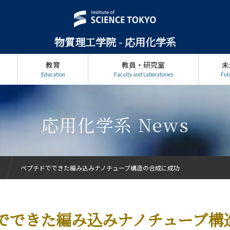
物質理工学院 - 応用化学系
教育
教員・研究室
未
Education
Faculty and Laboratories
Fut
応用化学系 News
ペプチドでできた編み込みナノチューブ構造の合成に成功
でできた編み込みナノチューブ構