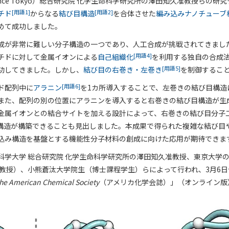
ence Tokyo）総合研究院 化学生命科学研究所の澤田知久准教授らの研
[用語1]
[用語2]
チド
からなる
結び目構造
を合体させた
編み込みナノチューブ
めて成功しました。
成が非常に難しい分子構造の一つであり、人工合成が挑戦されてきまし
[用語4]
チドに対して金属イオンによる
自己組織化
を利用する独自の合成
[用語5]
功してきました。しかし、
結び目の右巻き・左巻き
を制御するこ
[用語6]
ド配列中に
アラニン
を1カ所導入することで、左巻きの結び目構造
また、配列の別の位置にアラニンを導入すると右巻きの結び目構造が生
金属イオンとの結合サイトを加える設計によって、右巻きの結び目分子
構造が構築できることも見出しました。本成果で得られた複雑な結び目
込み構造を基盤とする機能性分子材料の創成に向けた応用が期待できま
科学大学 総合研究院 化学生命科学研究所の澤田知久准教授、東京大学
越教授）、小熊蒼汰大学院生（博士課程学生）らによって行われ、3月6
the American Chemical Society
（アメリカ化学会誌）」（オンライン版
。