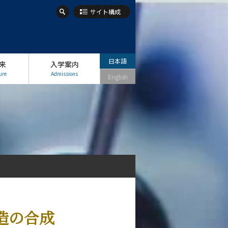
サイト構成
日本語
来
入学案内
ure
Admissions
English
造の合成