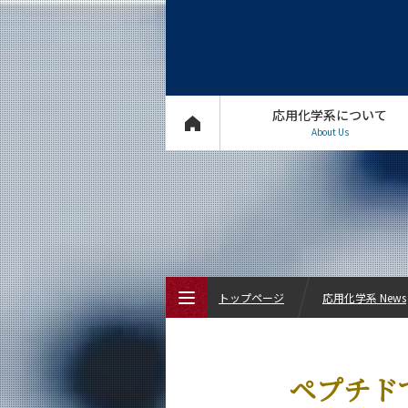
応用化学系について
About Us
トップページ
応用化学系 News
トップページ
ペプチド
応用化学系について