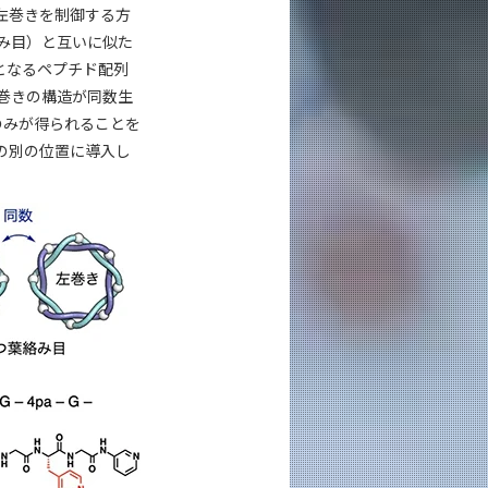
左巻きを制御する方
み目）と互いに似た
となるペプチド配列
左巻きの構造が同数生
造のみが得られることを
の別の位置に導入し