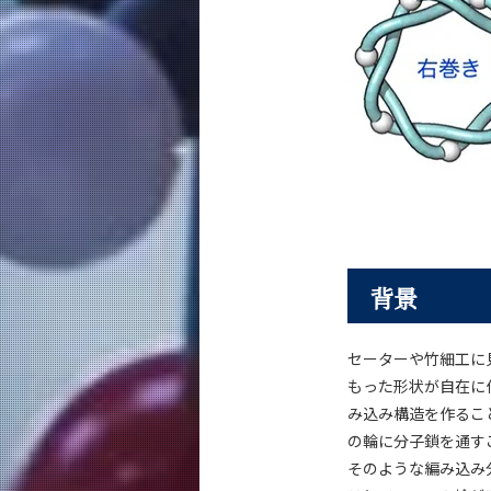
背景
セーターや竹細工に
もった形状が自在に
み込み構造を作るこ
の輪に分子鎖を通す
そのような編み込み