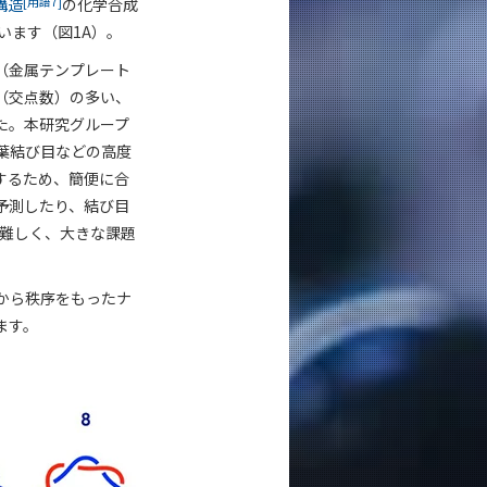
[用語7]
構造
の化学合成
います（図1A）。
（金属テンプレート
（交点数）の多い、
た。本研究グループ
葉結び目などの高度
するため、簡便に合
予測したり、結び目
は難しく、大きな課題
から秩序をもったナ
ます。