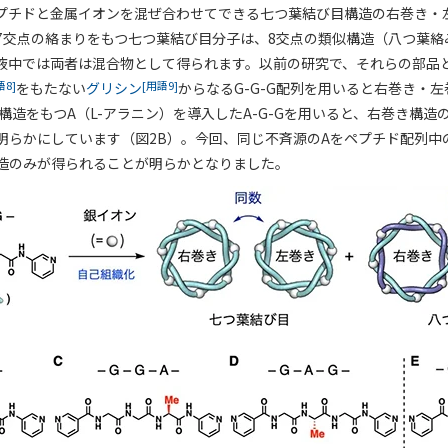
プチドと金属イオンを混ぜ合わせてできる七つ葉結び目構造の右巻き・
7交点の絡まりをもつ七つ葉結び目分子は、8交点の類似構造（八つ葉絡
液中では両者は混合物として得られます。以前の研究で、それらの部品
語8]
[用語9]
をもたない
グリシン
からなるG-G-G配列を用いると右巻き・
構造をもつA（L-アラニン）を導入したA-G-Gを用いると、右巻き構
明らかにしています（図2B）。今回、同じ不斉源のAをペプチド配列中
造のみが得られることが明らかとなりました。