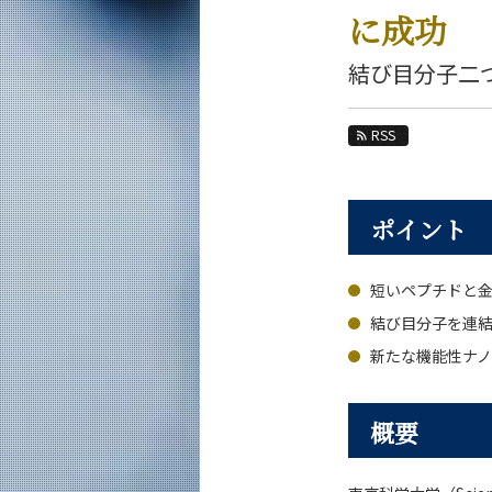
教育
に成功
教員・研究室
結び目分子二
未来
RSS
入学案内
応用化学系 News
ポイント
News 一覧
カテゴリ別
短いペプチドと
課程別
月別
結び目分子を連
新たな機能性ナ
イベントカレンダー
概要