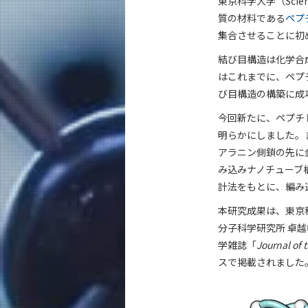
東京科学大学（Sci
質の材料である
ペプ
集合させることに初
結び目構造は化学合
はこれまでに、ペプ
び目構造の構築に成
今回新たに、ペプチ
明らかにしました。
アラニン側鎖の先に
み込みナノチューブ
計法をもとに、編み
本研究成果は、東京
分子科学研究所 卓
学雑誌「
Journal of 
スで掲載されました