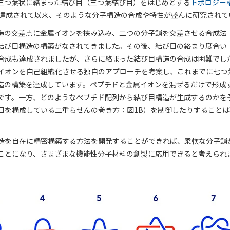
三つ葉状に絡まった結び目（三つ葉結び目）をはじめとする
トポロジー
て達成されて以来、そのような分子構造の合成や特性が盛んに研究されて
造の交差点に金属イオンを挟み込み、二つの分子鎖を交差させる合成法
結び目構造の構築がなされてきました。その後、結び目の絡まり度合い
合成も達成されましたが、さらに絡まった結び目構造の合成は困難でし
イオンを自己組織化させる独自のアプローチを考案し、これまでに七つ
造の構築を達成しています。ペプチドと金属イオンを混ぜるだけで形成
です。一方、どのようなペプチド配列から結び目構造が生成するのかを
目を構成している二重らせんの巻き方：図1B）を制御したりすること
造を自在に精密構築する方法を開発することができれば、柔軟な分子鎖
ことになり、さまざまな機能性分子材料の創製に応用できると考えられ