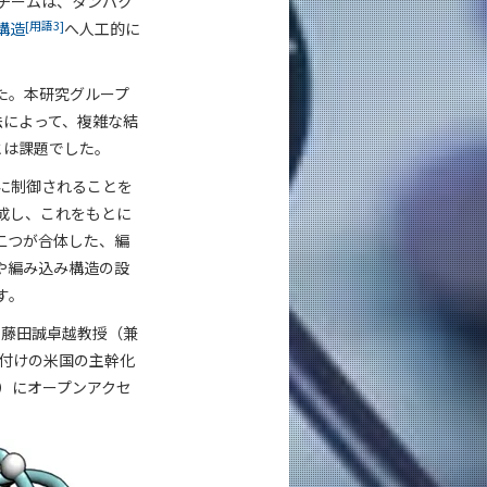
究チームは、タンパク
[用語3]
構造
へ人工的に
た。本研究グループ
法によって、複雑な結
とは課題でした。
に制御されることを
成し、これをもとに
二つが合体した、編
や編み込み構造の設
す。
の藤田誠卓越教授（兼
日付けの米国の主幹化
）にオープンアクセ