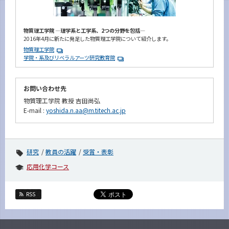
物質理工学院 ―理学系と工学系、2つの分野を包括―
2016年4月に新たに発足した物質理工学院について紹介します。
物質理工学院
学院・系及びリベラルアーツ研究教育院
お問い合わせ先
物質理工学院 教授 吉田尚弘
E-mail :
yoshida.n.aa@m.titech.ac.jp
研究
教員の活躍
受賞・表彰
応用化学コース
RSS