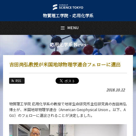
物質理工学院 - 応用化学系
日本語
English
MENU
トップページ
Top Page
応用化学系 News
応用化学系について
About Us
吉田尚弘教授が米国地球物理学連合フェローに選出
教育
Education
RSS
教員・研究室
2018.10.12
Faculty and Laboratories
未来
物質理工学院 応用化学系の教授で地球生命研究所主任研究員の吉田尚弘
Future
博士が、米国地球物理学連合（American Geophysical Union 。以下、A
GU）のフェローに選出されることが決定しました。
入学案内
Admissions
応用化学系 News