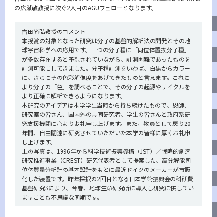
CLOSE
の広瀬敬教授に次ぐ2人目のAGUフェローとなります。
吉田尚弘教授のコメント
本授賞の対象となった研究は分子の基盤的解析法の開発とその地
球宇宙科学への応用です。一つの分子種に「同位体置換分子種」
が多数存在すると予想されていながら、計測困難であったものを
計測可能にしてきました。分子種計測をいわば、白黒からカラー
に、さらにその色彩解像度をあげてきたものと言えます。これに
より分子の「色」を調べることで、その分子の起源やサイクルを
より正確に解析できるようになります。
本研究のアイデアは本学学生当時から持ち続けたもので、恩師、
研究室の皆さん、国内外の共同研究者、学生の皆さんと政府系研
究支援機関に心よりお礼申し上げます。また、教員として戻り20
年間、自由闊達に研究させていただいた本学の皆様に厚くお礼申
し上げます。
上の写真は、1996年から科学技術振興機構（JST）／戦略的創造
研究推進事業（CREST）研究代表者として提案した、高分解能同
位体質量分析計の基本設計をもとに最近ドイツのメーカーが市販
化した装置です。昨年採択の2回目となる日本学術振興会の科研費
基盤研究Sにより、今春、地球生命研究所に導入し研究に供してい
ますことも不思議な同期です。