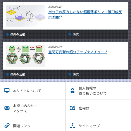
2026.06.18
単分子の厚みしかない超極薄ポリマー膜形成反
応の開発
教員の活躍
研究
2026.06.04
空間可変型の超分子サブナノチューブ
教員の活躍
研究
個人情報の
本サイトについて
取り扱いについて
お問い合わせ・
広報誌
アクセス
関連リンク
サイトマップ