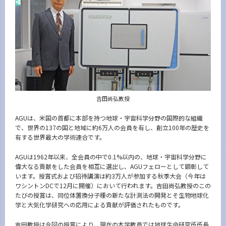
News
News 一覧
カテゴリ別
課程別
月別
吉田尚弘教授
イベントカレンダー
Event Calendar
AGUは、米国の首都に本部を持つ地球・宇宙科学分野の国際的な組織
で、世界の137の国と地域に約6万人の会員を有し、創立100年の歴史を
有する世界最大の学術連合です。
AGUは1962年以来、全会員の中で0.1%以内の、地球・宇宙科学分野に
サイト構成
偉大なる貢献をした会員を相互に選出し、AGUフェローとして顕彰して
います。授賞式および招待講演は約3万人が参加する秋季大会（今年は
学内向け情報
ワシントンDCで12月に開催）において行われます。吉田尚弘教授のこの
たびの授賞は、同位体置換分子種の新たな計測法の開発とそ生物地球化
系詳細情報
学と大気化学研究への応用による貢献が評価されたものです。
吉田教授は今回の授賞により、現在の本学教員では地球生命研究所所長