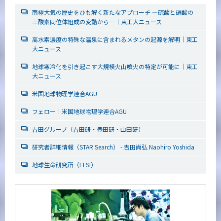
南極大気の歴史をひも解く新たなアプローチ ―硫酸と硝酸の
三酸素同位体組成の変動から―｜東工大ニュース
高水素濃度の特殊な温泉に含まれるメタンの起源を解明｜東工
大ニュース
地球寒冷化を引き起こす大規模火山噴火の特定が可能に｜東工
大ニュース
米国地球物理学連合AGU
フェロー｜米国地球物理学連合AGU
吉田グループ（吉田研・豊田研・山田研）
研究者詳細情報（STAR Search） - 吉田尚弘 Naohiro Yoshida
地球生命研究所（ELSI）