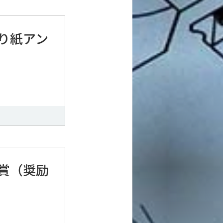
り紙アン
賞（奨励