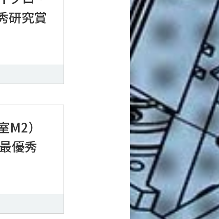
秀研究賞
室M2）
会最優秀