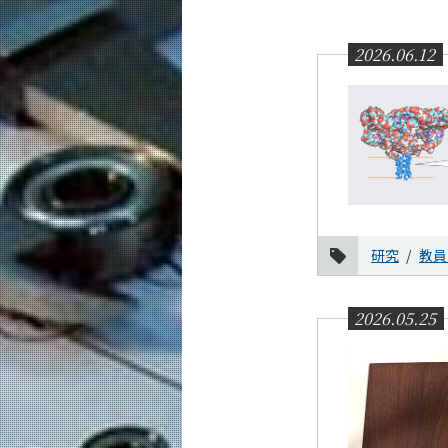
教育
教員・研究室
2026.06.12
未来
入学案内
機械系 News
News 一覧
カテゴリ別
研究
教員
課程別
月別
2026.05.25
イベントカレンダー