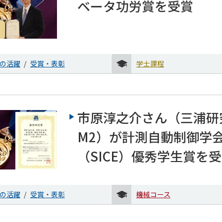
ベータ功労賞を受賞
の活躍
受賞・表彰
学士課程
市原淳之介さん（三浦研
M2）が計測自動制御学
（SICE）優秀学生賞を
の活躍
受賞・表彰
機械コース