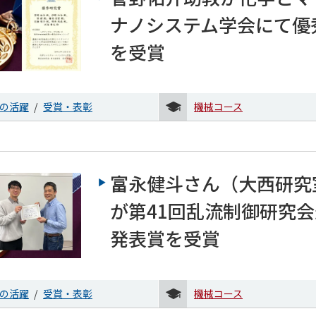
ナノシステム学会にて優
を受賞
の活躍
受賞・表彰
機械コース
富永健斗さん（大西研究
が第41回乱流制御研究
発表賞を受賞
の活躍
受賞・表彰
機械コース