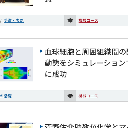
受賞・表彰
機械コース
血球細胞と周囲組織間の
動態をシミュレーション
に成功
の活躍
機械コース
菅野佑介助教が化学とマ