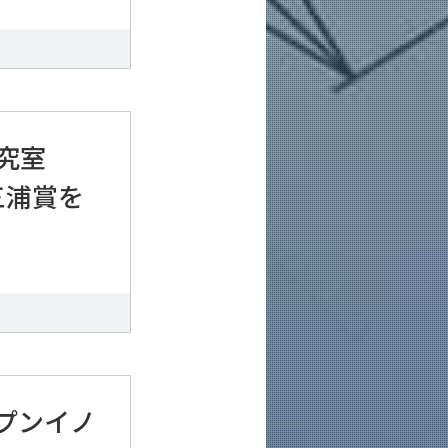
究室
三浦賞を
プンイノ