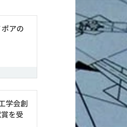
ノポアの
工学会創
献賞を受