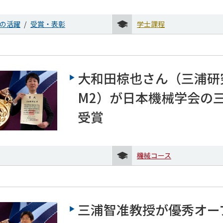
の活躍
受賞・表彰
学士課程
大和田椋也さん（三浦研
M2）が日本機械学会の
受賞
機械コース
三浦智准教授が優秀オー