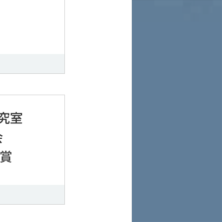
究室
会
受賞