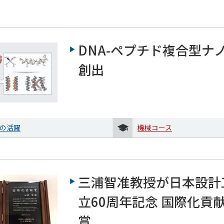
DNA-ペプチド複合型ナ
創出
の活躍
機械コース
三浦智准教授が日本設計
立60周年記念 国際化貢
賞