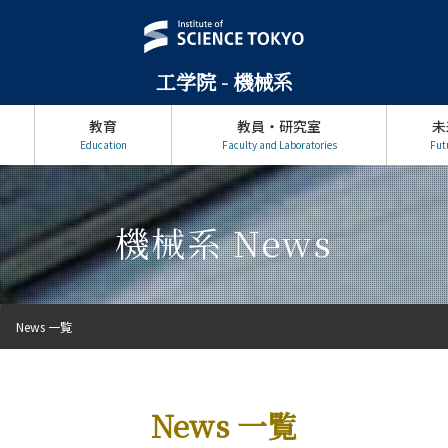
工学院 - 機械系
教育
教員・研究室
未
Education
Faculty and Laboratories
Fut
機械系 News
News 一覧
News 一覧