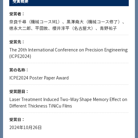
受賞概要
News
受賞者：
News 一覧
奈良千尋（機械コースM1）、黒澤堯大（機械コース修了）、
カテゴリ別
徳永大二郎、平田敦、櫻井淳平（名古屋大）、青野祐子
課程別
受賞先：
The 20th International Conference on Precision Engineering
月別
(ICPE2024)
イベントカレンダー
Event Calendar
賞の名称：
ICPE2024 Poster Paper Award
受賞題目：
サイト構成
Laser Treatment Induced Two-Way Shape Memory Effect on
Different Thickness TiNiCu Films
系詳細情報
受賞日：
2024年10月26日
CLOSE