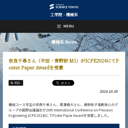
工学院 - 機械系
日本語
English
MENU
トップページ
Top Page
機械系 News
機械系について
About Us
奈良千尋さん（平田・青野研 M1）がICPE2024にてP
教育
oster Paper Awardを受賞
Education
教員・研究室
RSS
Faculty and Laboratories
2024.10.30
未来
Future
機械コース学生の奈良千尋さん、黒澤堯大さん、青野祐子准教授らのグ
ループの国際会議論文が
20th International Conference on Precision
入学案内
Engineering (ICPE2024)にてPoster Paper Award
を受賞しました。
Admissions
機械系 News