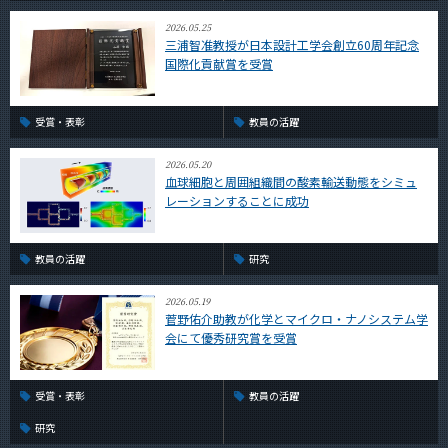
2026.05.25
三浦智准教授が日本設計工学会創立60周年記念
国際化貢献賞を受賞
受賞・表彰
教員の活躍
2026.05.20
血球細胞と周囲組織間の酸素輸送動態をシミュ
レーションすることに成功
教員の活躍
研究
2026.05.19
菅野佑介助教が化学とマイクロ・ナノシステム学
会にて優秀研究賞を受賞
受賞・表彰
教員の活躍
研究