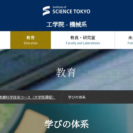
工学院 - 機械系
教育
教員・研究室
未
Education
Faculty and Laboratories
Fut
教育
医療科学技術コース（大学院課程）
学びの体系
学びの体系