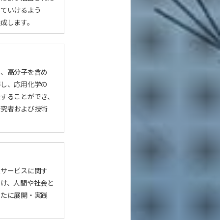
していけるよう
養成します。
し、高分子を含め
得し、応用化学の
決することができ、
研究者および技術
報サービスに関す
つけ、人間や社会と
新たに展開・実践