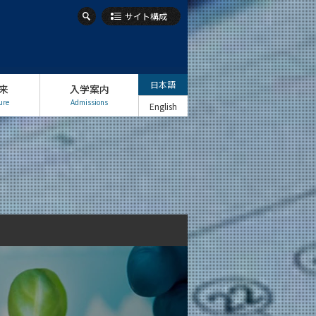
サイト構成
日本語
来
入学案内
ure
Admissions
English