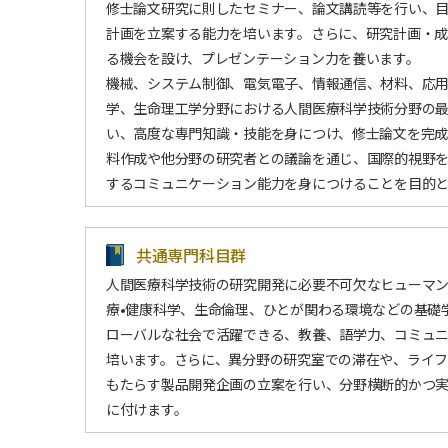
修士論文研究に則したセミナー、論文講読等を行い、
計画を立案する能力を培います。さらに、研究計画・
る機会を設け、プレゼンテーション力を養います。
機械、システム制御、電気電子、情報通信、材料、応
学、生命理工学分野における人間医療科学技術分野の
い、高度な専門知識・技能を身につけ、修士論文を完成
料作成や他分野の研究者との議論を通じ、国際的視野
するコミュニケーション能力を身につけることを目的
共通専門科目群
人間医療科学技術の研究開発に必要不可欠なヒューマ
療•健康科学、生命倫理、ひとが関わる環境などの基礎
ローバルな社会で活躍できる、教養、語学力、コミュ
培います。さらに、異分野の研究室での滞在や、ライ
もたらす製品開発企画の立案を行い、分野横断的かつ
に付けます。