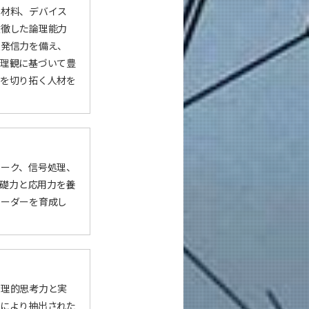
、材料、デバイス
透徹した論理能力
報発信力を備え、
倫理観に基づいて豊
アを切り拓く人材を
ワーク、信号処理、
基礎力と応用力を養
リーダーを育成し
論理的思考力と実
とにより抽出された