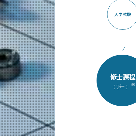
学びの体系
入学試験
原子核工学コース（大学院課程）
5つの特長
学びの体系
超スマート社会卓越コース（博士後期
5つの特長
学びの体系
修士課程
教員・研究室
※1
（ 2年 ）
未来
入学案内
機械系 News
イベントカレンダー