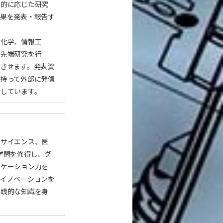
目的に応じた研究
成果を発表・報告す
用化学、情報工
最先端研究を行
させます。発表資
を持って外部に発信
としています。
ンサイエンス、医
学問を修得し、グ
ニケーション力を
フイノベーションを
実践的な知識を身