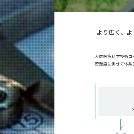
教育
機械系（学士課程）
5つの特長
より広く、よ
学びの体系
機械コース（大学院課程）
5つの特長
人間医療科学技術コ
学びの体系
習熟度に併せて体系
エネルギー・情報コース（大学院課程
5つの特長
学びの体系
エンジニアリングデザインコース（大
5つの特長
学びの体系
人間医療科学技術コース（大学院課程
5つの特長