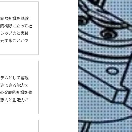
広範な知識を基盤
的視野に立って社
ーシップ力と実践
還元することがで
ステムとして客観
創造できる能力を
学の発展的知識を修
発想力と創造力お