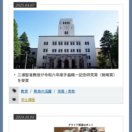
2025.04.07
三浦智准教授が令和六年度手島精一記念研究賞（発明賞）
を受賞
教育
教員の活躍
受賞・表彰
学士課程
2024.10.04