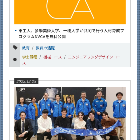
東工大、多摩美術大学、一橋大学が共同で行う人材育成プ
ログラムNVCAを無料公開
教育
教員の活躍
学士課程
機械コース
エンジニアリングデザインコー
ス
2022.12.28