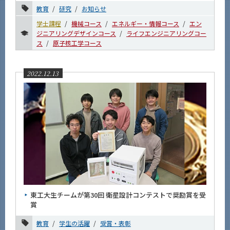
教育
研究
お知らせ
学士課程
機械コース
エネルギー・情報コース
エン
ジニアリングデザインコース
ライフエンジニアリングコー
ス
原子核工学コース
2022.12.13
東工大生チームが第30回 衛星設計コンテストで奨励賞を受
賞
教育
学生の活躍
受賞・表彰