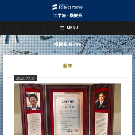
工学院 - 機械系
日本語
English
MENU
トップページ
Top Page
機械系 News
機械系について
About Us
教育
教育
Education
2026.03.31
教員・研究室
Faculty and Laboratories
未来
Future
入学案内
Admissions
機械系 News