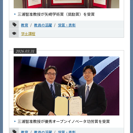
News
三浦智准教授が矢崎学術賞（奨励賞）を受賞
News 一覧
教育
教員の活躍
受賞・表彰
カテゴリ別
学士課程
教育
研究
2026.03.31
社会連携
国際交流
学生の活躍
教員の活躍
受賞・表彰
イベント報告
お知らせ
課程別
三浦智准教授が優秀オープンイノベータ功労賞を受賞
月別
教育
教員の活躍
受賞・表彰