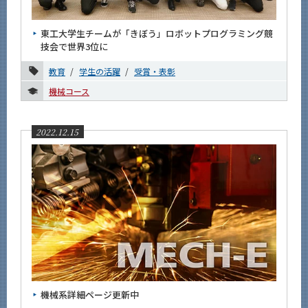
東工大学生チームが「きぼう」ロボットプログラミング競
技会で世界3位に
教育
学生の活躍
受賞・表彰
機械コース
2022.12.15
機械系詳細ページ更新中