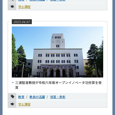
学士課程
イベントカレンダー
Event Calendar
2025.04.07
サイト構成
系詳細情報
CLOSE
三浦智准教授が令和六年度オープンイノベータ功労賞を受
賞
教育
教員の活躍
受賞・表彰
学士課程