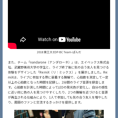
2018 東工大 EDP-BC Team-ぱんだ
また、チーム「nandarone（ナンダローネ）」は、エイベックス株式会
社、武蔵野美術大学の学生と、ライブ終了後に気の合う友人を見つける
体験をデザインした「Re:miX（リ：ミックス）」を展示しました。Re:
miXは、ライブに参加する際に装着する腕輪で、心拍数を測定して一定
以上の心拍数となった時間を記録し、2分間のライブ音源を録音しま
す。心拍数を計測した時間によってLEDの発光色が変化し、自分の感性
に近い同じ色の人を見つけやすくしたり、2つの腕輪を近づけると音源
が再生される仕組みにより、1人で参加しても気の合う友人を増やした
り、周囲のファンと交流するきっかけを提供します。