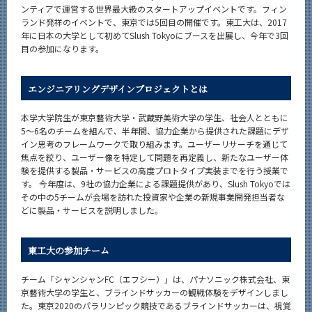
ンティアで運営する世界最大級のスタートアップイベントです。フィン
News
ランド発祥のイベントで、東京では5回目の開催です。東工大は、2017
年に日本の大学として初めてSlush Tokyoにブースを出展し、今年で3回
News 一覧
目の参加になります。
カテゴリ別
課程別
エンジニアリングデザインプロジェクトとは
月別
本学大学院生が東京藝術大学・武蔵野美術大学の学生、社会人とともに
5～6名のチームを組んで、半年間、協力企業から提供された課題にデザ
イベントカレンダー
イン思考のフレームワークで取り組みます。ユーザーリサーチを通じて
Event Calendar
焦点を絞り、ユーザー像を特定して問題を再定義し、新たなユーザー体
験を提供する製品・サービスの高度プロトタイプ実装までを行う授業で
す。 今年度は、9社の協力企業による課題提供があり、Slush Tokyoでは
その中の5チームが会場を訪れた投資家や企業の新規事業開発担当者な
どに製品・サービスを説明しました。
サイト構成
系詳細情報
東工大の参加チーム
チーム「シャンシャンFC（エフシー）」は、パナソニック株式会社、東
CLOSE
京藝術大学の学生と、ブラインドサッカーの観戦体験をデザインしまし
た。東京2020のパラリンピック競技であるブラインドサッカーは、視覚