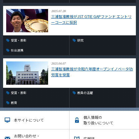
2025.07.28
三浦智准教授がJST GTIE GAPファンド エントリ
ーコースに採択
受賞・表彰
研究
社会連携
2025.04.07
三浦智准教授が令和六年度オープンイノベータ功
労賞を受賞
受賞・表彰
教員の活躍
教育
個人情報の
本サイトについて
取り扱いについて
お問い合わせ・
広報誌