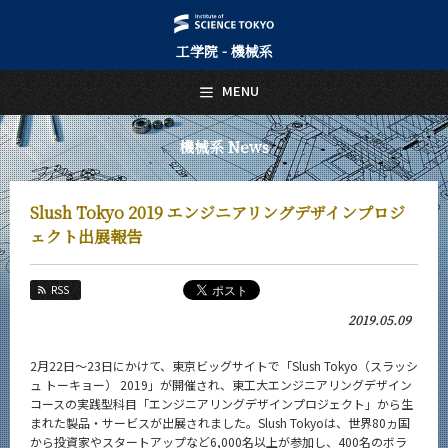
工学院 - 機械系
日本語
English
MENU
トップページ
Top Page
機械系 News
機械系について
About Us
Slush Tokyo 2019 エンジニアリングデザインプロジ
教育
ェクト出展報告
Education
教員・研究室
RSS
Faculty and Laboratories
2019.05.09
未来
Future
2月22日～23日にかけて、東京ビッグサイトで「Slush Tokyo（スラッシ
ュ トーキョー） 2019」が開催され、東工大エンジニアリングデザイン
入学案内
コースの実践型科目「エンジニアリングデザインプロジェクト」から生
Admissions
まれた製品・サービスが出展されました。Slush Tokyoは、世界80ヵ国
から投資家やスタートアップなど6,000名以上が参加し、400名のボラ
機械系 News