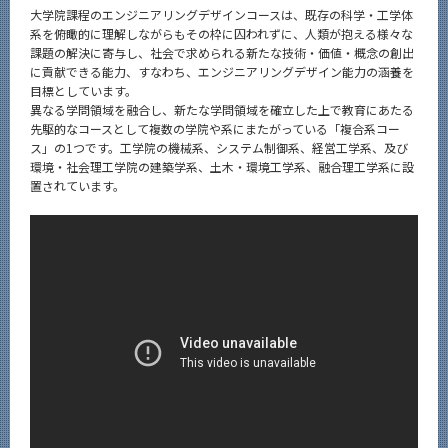
大学院課程のエンジニアリングデザインコースは、既存の科学・工学体
系を俯瞰的に理解しながらもその枠に囚われずに、人類が抱える様々な
課題の解決に寄与し、社会で求められる新たな技術・価値・概念の創出
に貢献できる能力、すなわち、エンジニアリングデザイン能力の涵養を
目標としています。
異なる学問領域を融合し、新たな学問領域を確立した上で教育にあたる
先駆的なコースとして複数の学院や系にまたがっている「複合系コー
ス」の1つです。工学院の機械系、システム制御系、経営工学系、及び
環境・社会理工学院の建築学系、土木・環境工学系、融合理工学系に設
置されています。