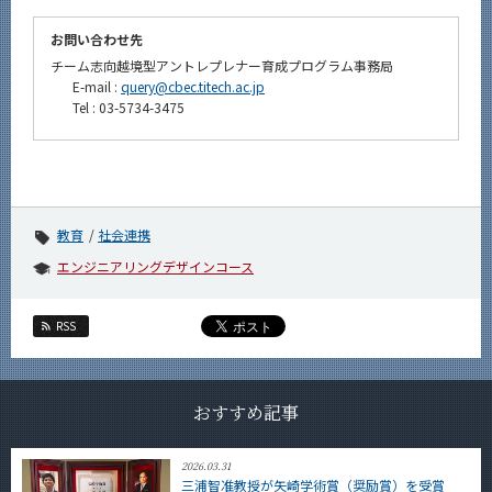
お問い合わせ先
チーム志向越境型アントレプレナー育成プログラム事務局
E-mail :
query@cbec.titech.ac.jp
Tel : 03-5734-3475
教育
社会連携
エンジニアリングデザインコース
RSS
おすすめ記事
2026.03.31
三浦智准教授が矢崎学術賞（奨励賞）を受賞