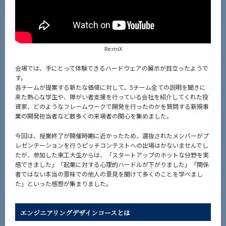
Re:miX
会場では、手にとって体験できるハードウェアの展示が目立ったようで
す。
各チームが提案する新たな価値に対して、5チーム全ての説明を聞きに
来た熱心な学生や、障がい者支援を行っている会社を紹介してくれた投
資家、どのようなフレームワークで開発を行ったのかを質問する新規事
業の開発担当者など数多くの来場者の関心を集めました。
今回は、授業終了が開催時期に近かったため、選抜されたメンバーがプ
レゼンテーションを行うピッチコンテストへの出場はかないませんでし
たが、参加した東工大生からは、「スタートアップのホットな分野を実
感できました」「起業に対する心理的ハードルが下がりました」「関係
者ではない本当の意味での他人の意見を聞けて多くのことを学べまし
た」といった感想が集まりました。
エンジニアリングデザインコースとは