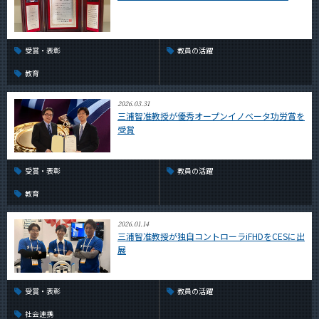
受賞・表彰
教員の活躍
教育
2026.03.31
三浦智准教授が優秀オープンイノベータ功労賞を
受賞
受賞・表彰
教員の活躍
教育
2026.01.14
三浦智准教授が独自コントローラiFHDをCESに出
展
受賞・表彰
教員の活躍
社会連携