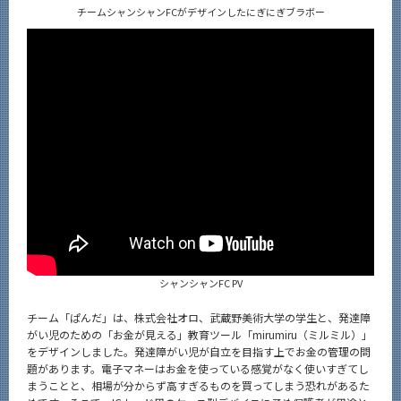
チームシャンシャンFCがデザインしたにぎにぎブラボー
シャンシャンFC PV
チーム「ぱんだ」は、株式会社オロ、武蔵野美術大学の学生と、発達障
がい児のための「お金が見える」教育ツール「mirumiru（ミルミル）」
をデザインしました。発達障がい児が自立を目指す上でお金の管理の問
題があります。電子マネーはお金を使っている感覚がなく使いすぎてし
まうことと、相場が分からず高すぎるものを買ってしまう恐れがあるた