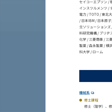
セイコーエプソン / 積
インスツルメンツ / デュ
電力 / TOTO / 東
/ 日本IBM / 日本原
立ソリューションズ / 
料研究機構 / ブリヂスト
化学 / 三菱商事 / 
製薬 / 森永製菓 / 
科大学 / ローム
機械系
修士課程
修士（理学）、