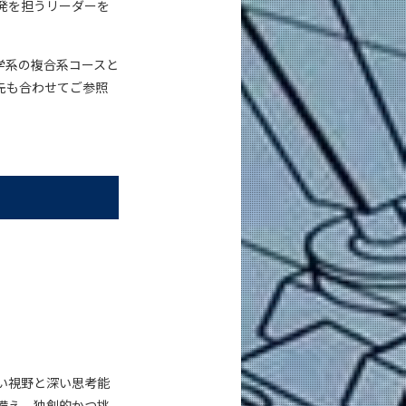
発を担うリーダーを
学系の複合系コースと
先も合わせてご参照
、
い視野と深い思考能
備え、独創的かつ挑