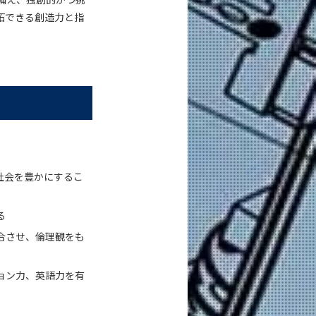
拓できる創造力と指
社会を豊かにするこ
る
合させ、倫理観をも
ョン力、英語力を有