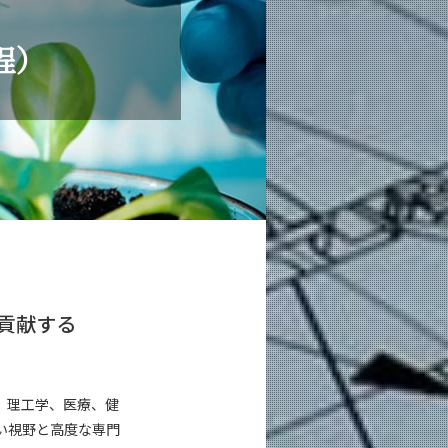
程）
貢献する
。理工学、医療、健
い視野と高度な専門