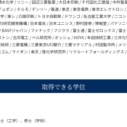
水化学 / ソニー / 田辺三菱製薬 / 大日本印刷 / 千代田化工建設 / 中外製薬 /
ポン / テルモ / デンソー / 電通 / 東芝 / 東急電鉄 / 東京エレクトロン 
北大学 / 東レ / 凸版印刷 / トヨタ自動車 / ドワンゴ / 名古屋工業大学 / ニコン
子力研究開発機構 / 日本電気 / 日本ユニシス / 野村證券 / 博報堂 / パナソニ
BASFジャパン / ファナック / フジクラ / 富士通 / 富士ゼロックス / 富
ン / 古河電工 / ベル研究所 / ボッシュ / HOYA / 本田技研工業 / 三井化
三菱総研 / 三菱電機 / 三菱東京UFJ銀行 / 三菱マテリアル / 村田製作所 / メ
横浜ゴム / ライオン / 楽天 / 理化学研究所 / リクルートフォールディングス /
取得できる学位
修士（工学）、修士（学術）