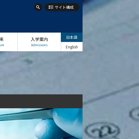
サイト構成
日本語
来
入学案内
ure
Admissions
English