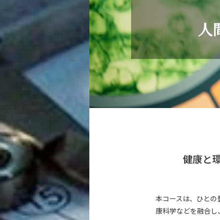
教育
人
機械系（学士課程）
5つの特長
学びの体系
機械コース（大学院課程）
5つの特長
学びの体系
エネルギー・情報コース（大学院課程
5つの特長
学びの体系
健康と
エンジニアリングデザインコース（大
5つの特長
学びの体系
本コースは、ひとの
人間医療科学技術コース（大学院課程
康科学などを融合し
5つの特長