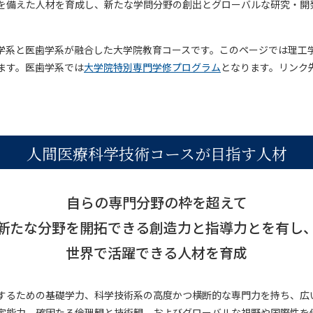
を備えた人材を育成し、新たな学問分野の創出とグローバルな研究・開
学系と医歯学系が融合した大学院教育コースです。このページでは理工
ます。医歯学系では
大学院特別専門学修プログラム
となります。リンク
課程）
人間医療科学技術コースが目指す人材
自らの専門分野の枠を超えて
新たな分野を開拓できる創造力と指導力とを有し
世界で活躍できる人材を育成
するための基礎学力、科学技術系の高度かつ横断的な専門力を持ち、広
定能力、確固たる倫理観と技術観、およびグローバルな視野や国際性を