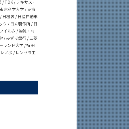
 TDK / テキサス･
/ 東京科学大学 / 東京
 / 日機装 / 日産自動車
ック / 日立製作所 / 日
士フイルム / 物質・材
学 / みずほ銀行 / 三菱
リーランド大学 / 持田
 レノボ / レンセラ工