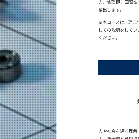
力、倫理観、国際性
学びの体系
輩出します。
原子核工学コース（大学院課程）
※本コースは、理工
5つの特長
しての説明をしてい
学びの体系
ください。
超スマート社会卓越コース（博士後期
5つの特長
学びの体系
教員・研究室
未来
入学案内
機械系 News
イベントカレンダー
人や社会を深く理解
力、総合的な意思決