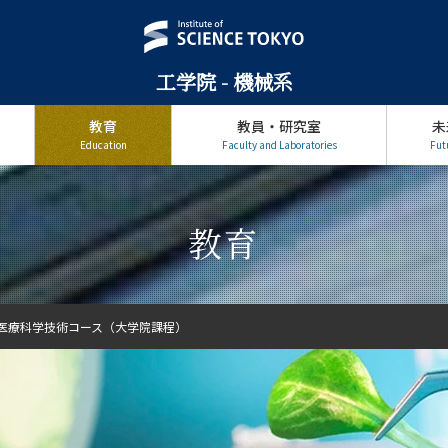
工学院 - 機械系
教育
教員・研究室
未
Education
Faculty and Laboratories
Fut
教育
医療科学技術コース（大学院課程）