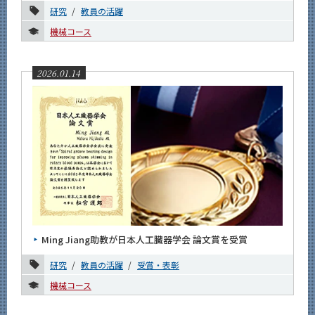
研究
教員の活躍
2024年
機械コース
2023年
2022年
2026.01.14
2021年
2020年
2019年
2018年
2017年
2016年
Ming Jiang助教が日本人工臓器学会 論文賞を受賞
イベントカレンダー
研究
教員の活躍
受賞・表彰
Event Calendar
機械コース