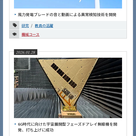
News
風力発電ブレードの音と動画による異常検知技術を開発
News 一覧
研究
教員の活躍
カテゴリ別
機械コース
課程別
月別
2026.01.28
2026年
6月
5月
4月
3月
2月
1月
6G時代に向けた宇宙展開型フェーズドアレイ無線機を開
2025年
発、打ち上げに成功