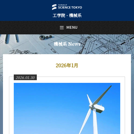
工学院 - 機械系
日本語
English
MENU
トップページ
Top Page
機械系 News
機械系について
About Us
2026年1月
教育
Education
2026.01.30
教員・研究室
Faculty and Laboratories
未来
Future
入学案内
Admissions
機械系 News