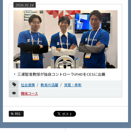
2026.01.14
サイト構成
系詳細情報
CLOSE
三浦智准教授が独自コントローラiFHDをCESに出展
社会連携
教員の活躍
受賞・表彰
機械コース
RSS