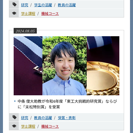
研究
学生の活躍
教員の活躍
6月
学士課程
機械コース
5月
4月
2024.08.05
3月
2月
1月
2023年
2022年
2021年
2020年
中条 俊大助教が令和6年度「東工大挑戦的研究賞」ならび
に「末松特別賞」を受賞
2019年
研究
教員の活躍
受賞・表彰
2018年
学士課程
機械コース
2017年