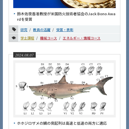
News
鈴木佐夜香准教授が米国防火技術者協会のJack Bono Awa
News 一覧
rdを受賞
カテゴリ別
研究
教員の活躍
受賞・表彰
課程別
学士課程
機械コース
エネルギー・情報コース
月別
2024.08.07
2026年
2025年
2024年
12月
11月
10月
9月
ホホジロザメの鱗の突起列は高速と低速の両方に適応
8月