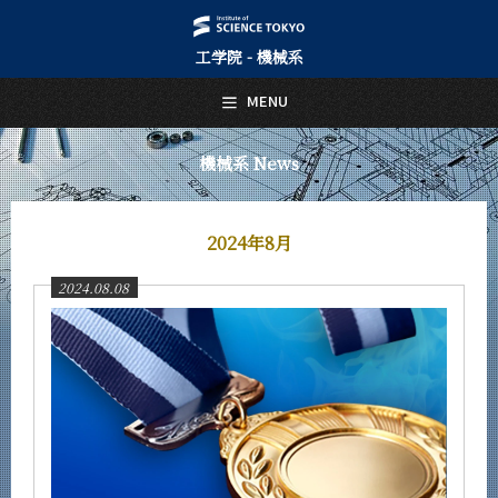
工学院 - 機械系
日本語
English
MENU
トップページ
Top Page
機械系 News
機械系について
About Us
2024年8月
教育
Education
2024.08.08
教員・研究室
Faculty and Laboratories
未来
Future
入学案内
Admissions
機械系 News