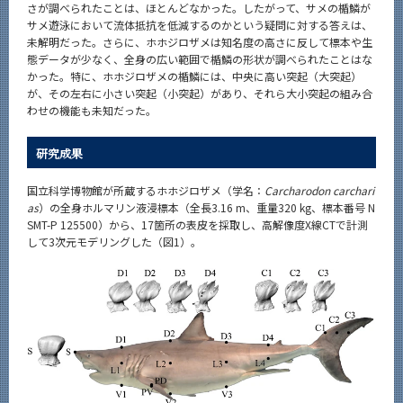
さが調べられたことは、ほとんどなかった。したがって、サメの楯鱗が
サメ遊泳において流体抵抗を低減するのかという疑問に対する答えは、
未解明だった。さらに、ホホジロザメは知名度の高さに反して標本や生
態データが少なく、全身の広い範囲で楯鱗の形状が調べられたことはな
かった。特に、ホホジロザメの楯鱗には、中央に高い突起（大突起）
が、その左右に小さい突起（小突起）があり、それら大小突起の組み合
わせの機能も未知だった。
研究成果
国立科学博物館が所蔵するホホジロザメ（学名：
Carcharodon carchari
as
）の全身ホルマリン液浸標本（全長3.16 m、重量320 kg、標本番号 N
SMT-P 125500）から、17箇所の表皮を採取し、高解像度X線CTで計測
して3次元モデリングした（図1）。