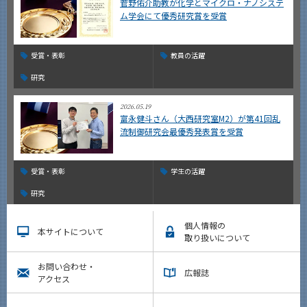
菅野佑介助教が化学とマイクロ・ナノシステ
ム学会にて優秀研究賞を受賞
受賞・表彰
教員の活躍
研究
2026.05.19
富永健斗さん（大西研究室M2）が第41回乱
流制御研究会最優秀発表賞を受賞
受賞・表彰
学生の活躍
研究
個人情報の
本サイトについて
取り扱いについて
お問い合わせ・
広報誌
アクセス