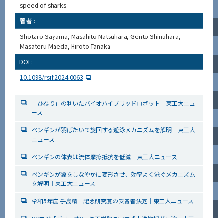
speed of sharks
著者 :
Shotaro Sayama, Masahito Natsuhara, Gento Shinohara,
Masateru Maeda, Hiroto Tanaka
DOI :
10.1098/rsif.2024.0063
「ひねり」の利いたバイオハイブリッドロボット｜東工大ニュ
ース
ペンギンが羽ばたいて旋回する遊泳メカニズムを解明｜東工大
ニュース
ペンギンの体表は流体摩擦抵抗を低減｜東工大ニュース
ペンギンが翼をしなやかに変形させ、効率よく泳ぐメカニズム
を解明｜東工大ニュース
令和5年度 手島精一記念研究賞の受賞者決定｜東工大ニュース