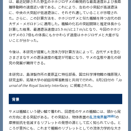
は、最近記録された野生のホホジロザメの瞬発的な最高速度および長距
離移動時の速度近い値である。これにより、左右の小突起が高速遊泳
に、中央の大突起が低速遊泳に、それぞれ適していることが示唆され
た。さらに、この計算方法を、ホホジロザメと似た楯鱗を持つ古代の巨
大ザメ・メガロドンに適用した。楯鱗の化石の突起間隔と推定体長から
計算した結果、最適遊泳速度は5.9 m/sと2.7 m/sとなり、今回のホホジ
ロザメの3.7倍もの体長にもかかわらず速度はホホジロザメと大差がな
いことが分かった。
今後は、本研究が提案した流体力学計算方法によって、古代ザメを含む
さまざまなサメの遊泳速度の推定が可能になり、サメの生態や進化の研
究の発展が期待できる。
本研究は、島津製作所の夏原正仁特任部長、国立科学博物館の篠原現人
研究主幹、拓殖大学の前田将輝准教授と共同で行われ、8月2日付の「
Jo
urnal of the Royal Society Interface
」に掲載された。
背景
サメは楯鱗という硬い鱗で覆われ、回遊性のサメの楯鱗には、頭から尾
[用語3]
の方向に走る突起がある。その突起は、物体表面の
乱流境界層
の
摩擦抵抗を低減するリブレットの発想の源として広く知られている。と
ころが意外にも、これまで楯鱗のリブレットとしての流体力学的な大き