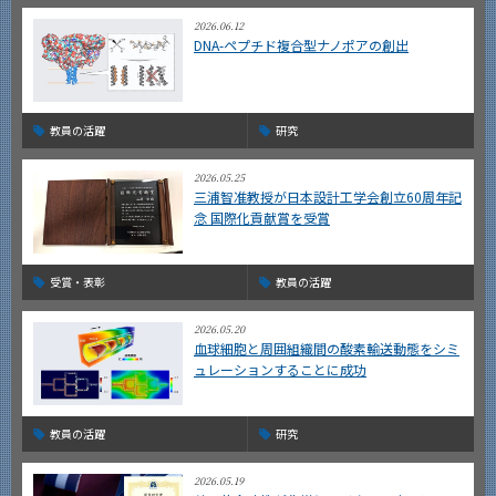
2026.06.12
DNA-ペプチド複合型ナノポアの創出
教員の活躍
研究
2026.05.25
三浦智准教授が日本設計工学会創立60周年記
念 国際化貢献賞を受賞
受賞・表彰
教員の活躍
2026.05.20
血球細胞と周囲組織間の酸素輸送動態をシミ
ュレーションすることに成功
教員の活躍
研究
2026.05.19