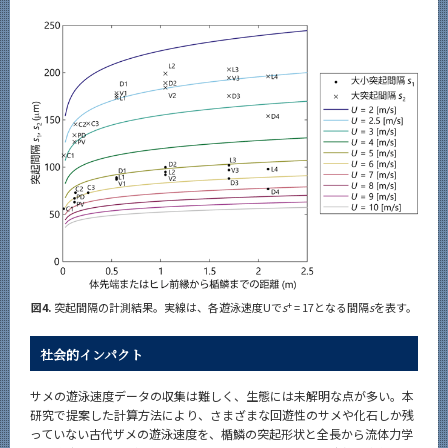
図4.
突起間隔の計測結果。実線は、各遊泳速度Uで
s
+
= 17となる間隔
s
を表す。
社会的インパクト
サメの遊泳速度データの収集は難しく、生態には未解明な点が多い。本
研究で提案した計算方法により、さまざまな回遊性のサメや化石しか残
っていない古代ザメの遊泳速度を、楯鱗の突起形状と全長から流体力学