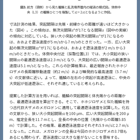
図3.
前方（頭側）から見た楯鱗と乱流境界層内の縦渦の模式図。体側中
央（L3）の楯鱗ひとつを複製して
s
= 2
s
となるように作図。
2
1
寸法計測の結果、突起間隔は先端・前縁からの距離が遠いほど大きかっ
+
た（図4）。この傾向は、無次元間隔
s
が17となる間隔
s
（図中の実線）
+
の傾向に対応している。狭い大小突起の無次元間隔
s
が17になるの
1
は、おおよそ遊泳速度が5 m/sから7 m/sのときだった。一方、広い大突
+
起の無次元間隔
s
が17になるのは、おおよそ遊泳速度が2 m/s から3
2
m/sのときだった。体側中央付近（採取位置L3）では、大小突起の狭い
間隔
s
の最適遊泳速度は2.3 m/sとなり、大突起の広い間隔
s
の最適遊泳
1
2
速度は5.1 m/sとなった。これらの計算結果は、最近報告されたホホジ
ロザメの長距離移動速度（約2 m/s）および瞬発的な最高速度（5.7 m/
s）の文献値に近い。よって、楯鱗の左右の小突起が高速遊泳に、中央の
大突起が低速遊泳に、それぞれ適していると考えられる。
提案した計算方法を用いれば、楯鱗の突起間隔と体先端からの距離か
ら、最適遊泳速度を算出できる。そこで、ホホジロザメと似た楯鱗を持
つ古代巨大ザメのメガロドンに適用して最適遊泳速度を試算した。化石
の文献から、狭い大小突起間隔
s
を100 μm、広い大突起間隔
s
を200 μ
1
2
m、推定全長を11.7 mとし、全長の中央の位置（先端からの距離5.85
m）で計算した。その結果、最適遊泳速度はそれぞれ5.9 m/sと2.7 m/s
となった。これは、メガロドンの全長は今回のホホジロザメの3.7倍も
あるにも関わらず、遊泳速度には大きな差がないことを意味する。