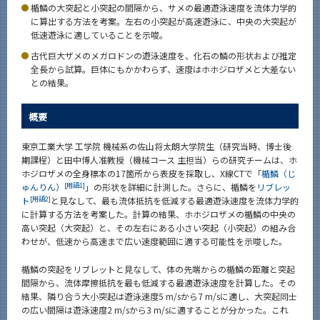
楯鱗の大突起と小突起の間隔から、サメの最適遊泳速度を流体力学的
News
に算出する方法を考案。左右の小突起が高速遊泳に、中央の大突起が
低速遊泳に適していることを示唆。
News 一覧
古代巨大ザメのメガロドンの遊泳速度を、化石の鱗の形状および推定
カテゴリ別
全長から試算。巨体にもかかわらず、速度はホホジロザメと大差ない
との結果。
課程別
月別
概要
イベントカレンダー
東京工業大学 工学院 機械系の佐山将太朗大学院生（研究当時、博士後
Event Calendar
期課程）と田中博人准教授（機械コース 主担当）らの研究チームは、ホ
ホジロザメの全身標本の17箇所から表皮を採取し、X線CTで「
楯鱗（じ
[用語1]
ゅんりん）
」の形状を詳細に計測した。さらに、楯鱗を
リブレッ
[用語2]
ト
と見なして、最も流体抵抗を低減する最適遊泳速度を流体力学的
に計算する方法を考案した。計算の結果、ホホジロザメの楯鱗の中央の
サイト構成
高い突起（大突起）と、その左右にある小さい突起（小突起）の組み合
わせが、低速から高速まで広い速度範囲に適する可能性を示唆した。
系詳細情報
楯鱗の突起をリブレットと見なして、体の先端からの楯鱗の距離と突起
間隔から、流体摩擦抵抗を最も低減する最適遊泳速度を計算した。その
結果、隣り合う大小突起は遊泳速度5 m/sから7 m/sに適し、大突起同士
CLOSE
の広い間隔は遊泳速度2 m/sから3 m/sに適することが分かった。これ