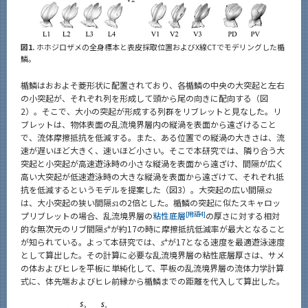
図1.
ホホジロザメの全身標本と表皮採取位置およびX線CTでモデリングした楯
鱗。
楯鱗はおおよそ菱形状に配置されており、各楯鱗の中央の大突起と左右
の小突起が、それぞれ列を形成して頭から尾の向きに配向する（図
2）。そこで、大小の突起が形成する列群をリブレットと見なした。リ
ブレットは、物体表面の乱流境界層内の縦渦を表面から遠ざけること
で、流体摩擦抵抗を低減する。また、ある位置での縦渦の大きさは、流
速が遅いほど大きく、速いほど小さい。そこで本研究では、隣り合う大
突起と小突起が高速遊泳時の小さな縦渦を表面から遠ざけ、間隔が広く
高い大突起が低速遊泳時の大きな縦渦を表面から遠ざけて、それぞれ抵
抗を低減するというモデルを提案した（図3）。大突起の広い間隔
s
2
は、大小突起の狭い間隔
s
の2倍とした。楯鱗の突起に似たスキャロッ
1
[用語4]
プリブレットの場合、乱流境界層の
粘性底層
の厚さに対する相対
+
的な無次元のリブ間隔
s
が約17の時に摩擦抵抗低減率が最大となること
+
が知られている。よって本研究では、
s
が17となる速度を最適遊泳速度
として算出した。その計算に必要な乱流境界層の粘性底層厚さは、サメ
の体およびヒレを平板に単純化して、平板の乱流境界層の流体力学計算
式に、体先端およびヒレ前縁から楯鱗までの距離を代入して算出した。