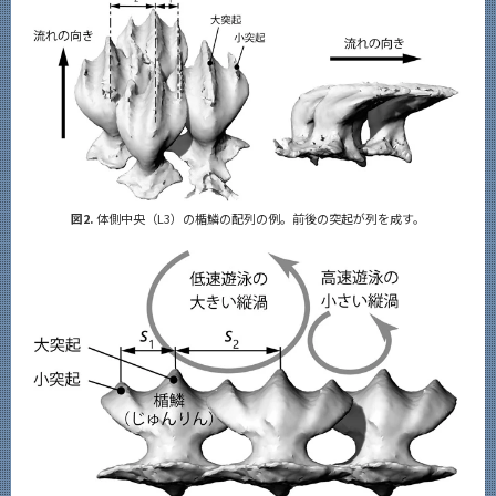
図2.
体側中央（L3）の楯鱗の配列の例。前後の突起が列を成す。