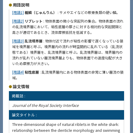
用語説明
[用語1]
楯鱗（じゅんりん）
: サメやエイなどの軟骨魚類の硬い鱗。
[用語2]
リブレット
: 物体表面の微小な突起列の集合。物体表面の流れ
の乱流境界層において、粘性底層の厚さに対する相対的な突起間隔と
高さが適切であるとき、流体摩擦抵抗を低減する。
[用語3]
乱流境界層
: 物体付近で流れが粘性の影響で遅くなっている領
域を境界層と呼ぶ。境界層内の流れが時空間的に乱れている（乱流状
態である）境界層を、乱流境界層と呼ぶ。乱流境界層は、境界層内の
流れが乱れていない層流境界層よりも、物体表面での速度勾配が大き
いため摩擦力が大きい。
[用語4]
粘性底層
: 乱流境界層内にある物体表面の非常に薄い層流の領
域。
論文情報
掲載誌 :
Journal of the Royal Society Interface
論文タイトル :
Three-dimensional shape of natural riblets in the white shark:
relationship between the denticle morphology and swimming