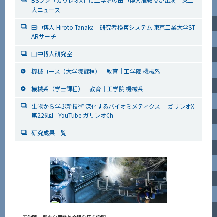
BSフジ「ガリレオX」に工学院の田中博人准教授が出演｜東工
大ニュース
田中博人 Hiroto Tanaka｜研究者検索システム 東京工業大学ST
ARサーチ
田中博人研究室
機械コース（大学院課程）｜教育｜工学院 機械系
機械系（学士課程）｜教育｜工学院 機械系
生物から学ぶ新技術 深化するバイオミメティクス ｜ガリレオX
第226回 - YouTube ガリレオCh
研究成果一覧
工学院 ―新たな産業と文明を拓く学問―