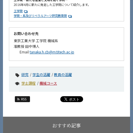
2016年4月に新たに発足した工学院について紹介します。
工学院
学院・系及びリベラルアーツ研究教育院
お問い合わせ先
東京工業大学 工学院 機械系
准教授 田中博人
Email
tanaka.h.cb@m.titech.ac.jp
研究
学生の活躍
教員の活躍
学士課程
機械コース
RSS
おすすめ記事