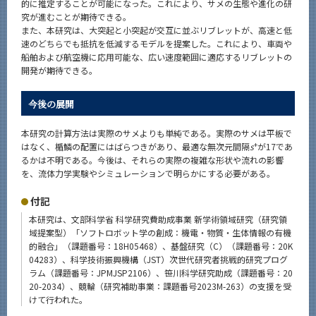
的に推定することが可能になった。これにより、サメの生態や進化の研
究が進むことが期待できる。
また、本研究は、大突起と小突起が交互に並ぶリブレットが、高速と低
速のどちらでも抵抗を低減するモデルを提案した。これにより、車両や
船舶および航空機に応用可能な、広い速度範囲に適応するリブレットの
開発が期待できる。
今後の展開
本研究の計算方法は実際のサメよりも単純である。実際のサメは平板で
+
はなく、楯鱗の配置にはばらつきがあり、最適な無次元間隔
s
が17であ
るかは不明である。今後は、それらの実際の複雑な形状や流れの影響
を、流体力学実験やシミュレーションで明らかにする必要がある。
付記
本研究は、文部科学省 科学研究費助成事業 新学術領域研究（研究領
域提案型）「ソフトロボット学の創成：機電・物質・生体情報の有機
的融合」（課題番号：18H05468）、基盤研究（C）（課題番号：20K
04283）、科学技術振興機構（JST）次世代研究者挑戦的研究プログ
ラム（課題番号：JPMJSP2106）、笹川科学研究助成（課題番号：20
20-2034）、競輪（研究補助事業：課題番号2023M-263）の支援を受
けて行われた。