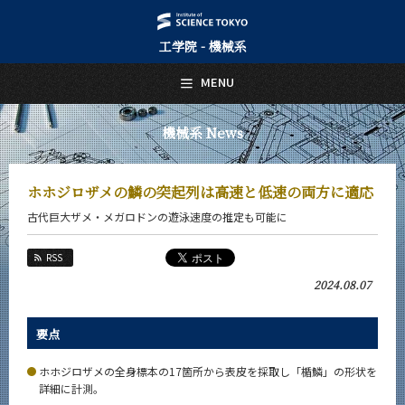
工学院 - 機械系
日本語
English
MENU
トップページ
Top Page
機械系 News
機械系について
About Us
ホホジロザメの鱗の突起列は高速と低速の両方に適応
教育
古代巨大ザメ・メガロドンの遊泳速度の推定も可能に
Education
教員・研究室
RSS
Faculty and Laboratories
2024.08.07
未来
Future
要点
入学案内
Admissions
ホホジロザメの全身標本の17箇所から表皮を採取し「楯鱗」の形状を
詳細に計測。
機械系 News