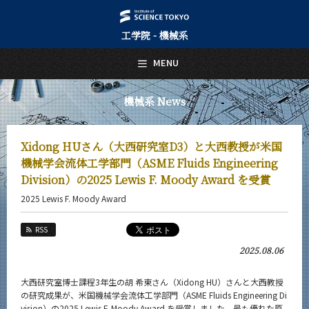
工学院 - 機械系
日本語
English
MENU
トップページ
Top Page
機械系 News
機械系について
About Us
Xidong HUさん（大西研究室D3）と大西教授が米国
教育
機械学会流体工学部門（ASME Fluids Engineering
Education
Division）の2025 Lewis F. Moody Award を受賞
教員・研究室
2025 Lewis F. Moody Award
Faculty and Laboratories
RSS
未来
Future
2025.08.06
入学案内
Admissions
大西研究室博士課程3年生の胡 希東さん（Xidong HU）さんと大西教授
の研究成果が、米国機械学会流体工学部門（ASME Fluids Engineering Di
vision）の2025 Lewis F. Moody Award を受賞しました。最も優れた原
機械系 News