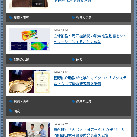
受賞・表彰
教員の活躍
2026.05.20
血球細胞と周囲組織間の酸素輸送動態をシミ
ュレーションすることに成功
教員の活躍
研究
2026.05.19
菅野佑介助教が化学とマイクロ・ナノシステ
ム学会にて優秀研究賞を受賞
受賞・表彰
教員の活躍
研究
2026.05.19
富永健斗さん（大西研究室M2）が第41回乱
流制御研究会最優秀発表賞を受賞