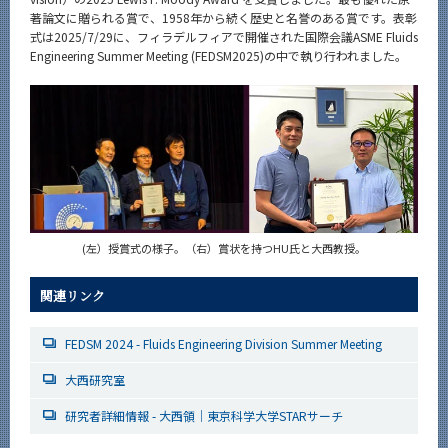
News
著論文に贈られる賞で、1958年から続く歴史と名誉のある賞です。表彰
式は2025/7/29に、フィラデルフィアで開催された国際会議ASME Fluids
News 一覧
Engineering Summer Meeting (FEDSM2025)の中で執り行われました。
カテゴリ別
課程別
月別
イベントカレンダー
Event Calendar
(左）授賞式の様子。（右）賞状を持つHU氏と大西教授。
関連リンク
サイト構成
FEDSM 2024 - Fluids Engineering Division Summer Meeting
系詳細情報
大西研究室
研究者詳細情報 - 大西領｜東京科学大学STARサーチ
CLOSE