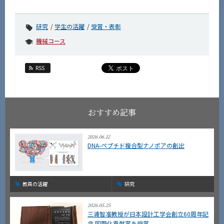
研究
学生の活躍
受賞・表彰
機械コース
RSS
おすすめ記事
2026.06.12
DNA-ペプチド複合型ナノポアの創出
教員の活躍
研究
2026.05.25
三浦智准教授が日本設計工学会創立60周年記
念 国際化貢献賞を受賞