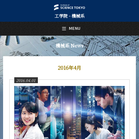
工学院 - 機械系
日本語
English
MENU
トップページ
Top Page
機械系 News
機械系について
About Us
2016年4月
教育
Education
2016.04.01
教員・研究室
Faculty and Laboratories
未来
Future
入学案内
Admissions
機械系 News