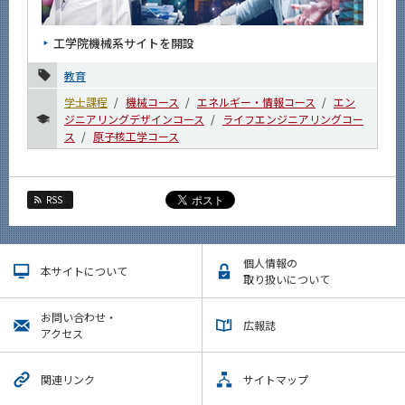
News
工学院機械系サイトを開設
News 一覧
教育
カテゴリ別
学士課程
機械コース
エネルギー・情報コース
エン
課程別
ジニアリングデザインコース
ライフエンジニアリングコー
ス
原子核工学コース
月別
2026年
RSS
2025年
2024年
個人情報の
本サイトについて
取り扱いについて
2023年
お問い合わせ・
2022年
広報誌
アクセス
2021年
関連リンク
サイトマップ
2020年