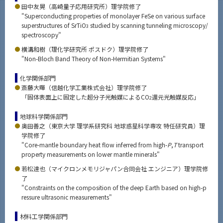
田中友晃（高崎量子応用研究所）理学院修了
"Superconducting properties of monolayer FeSe on various surface
superstructures of SrTiO
studied by scanning tunneling microscopy/
3
spectroscopy"
横溝和樹（理化学研究所 ポスドク）理学院修了
"Non-Bloch Band Theory of Non-Hermitian Systems"
化学関係部門
斎藤大暉（信越化学工業株式会社）理学院修了
「固体表面上に固定した超分子光触媒によるCO
還元光触媒反応」
2
地球科学関係部門
奥田善之（東京大学 理学系研究科 地球惑星科学専攻 特任研究員）理
学院修了
"Core-mantle boundary heat flow inferred from high-
P
,
T
transport
property measurements on lower mantle minerals"
若松達也（マイクロンメモリジャパン合同会社 エンジニア）理学院修
了
"Constraints on the composition of the deep Earth based on high-p
ressure ultrasonic measurements"
材料工学関係部門