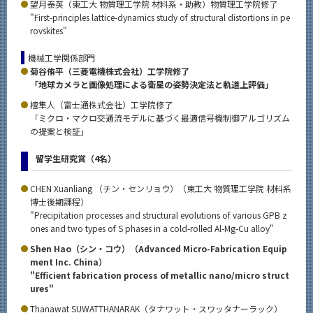
望月泰英（東工大 物質理工学院 材料系・助教）物質理工学院修了
"First-principles lattice-dynamics study of structural distortions in pe
rovskites"
機械工学関係部門
菊谷侑平（三菱電機株式会社）工学院修了
「地球カメラと画像処理による衛星の姿勢決定法と軌道上評価」
檀隼人（富士通株式会社）工学院修了
「ミクロ・マクロ交通流モデルに基づく最適信号機制御アルゴリズム
の提案と検証」
留学生研究賞（4名）
CHEN Xuanliang （チン・センリョウ）（東工大 物質理工学院 材料系
博士後期課程）
"Precipitation processes and structural evolutions of various GPB z
ones and two types of S phases in a cold-rolled Al-Mg-Cu alloy"
Shen Hao（シン・コウ）（Advanced Micro-Fabrication Equip
ment Inc. China）
"Efficient fabrication process of metallic nano/micro struct
ures"
Thanawat SUWATTHANARAK（タナワット・スワッタナーラック）