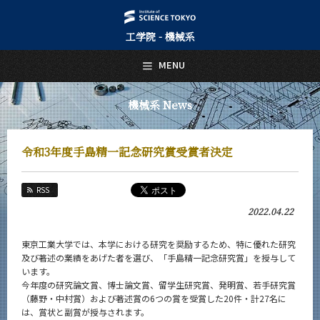
工学院 - 機械系
日本語
English
MENU
トップページ
Top Page
機械系 News
機械系について
About Us
令和3年度手島精一記念研究賞受賞者決定
教育
Education
RSS
教員・研究室
2022.04.22
Faculty and Laboratories
未来
東京工業大学では、本学における研究を奨励するため、特に優れた研究
Future
及び著述の業績をあげた者を選び、「手島精一記念研究賞」を授与して
います。
入学案内
今年度の研究論文賞、博士論文賞、留学生研究賞、発明賞、若手研究賞
Admissions
（藤野・中村賞）および著述賞の6つの賞を受賞した20件・計27名に
は、賞状と副賞が授与されます。
機械系 News