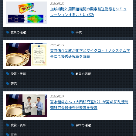
2026.05.20
血球細胞と周囲組織間の酸素輸送動態をシミュ
レーションすることに成功
教員の活躍
研究
2026.05.19
菅野佑介助教が化学とマイクロ・ナノシステム学
会にて優秀研究賞を受賞
受賞・表彰
教員の活躍
研究
2026.05.19
富永健斗さん（大西研究室M2）が第41回乱流制
御研究会最優秀発表賞を受賞
受賞・表彰
学生の活躍
研究