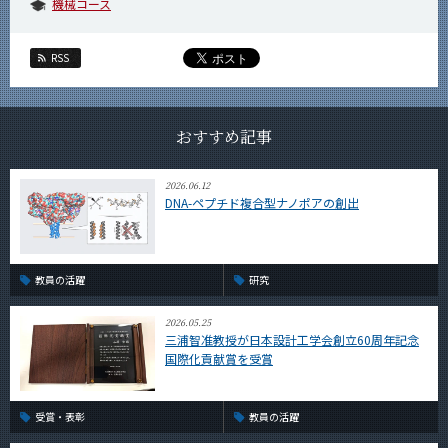
機械コース
RSS
おすすめ記事
2026.06.12
DNA-ペプチド複合型ナノポアの創出
教員の活躍
研究
2026.05.25
三浦智准教授が日本設計工学会創立60周年記念
国際化貢献賞を受賞
受賞・表彰
教員の活躍