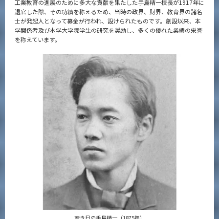
工業教育の進展のために多大な貢献を果たした手島精一校長が1917年に
退官した際、その功績を称えるため、当時の政界、財界、教育界の諸名
士が発起人となって募金が行われ、設けられたものです。創設以来、本
学関係者及び本学大学院学生の研究を奨励し、多くの優れた業績の栄誉
を称えています。
若き日の手島精一（1875年）