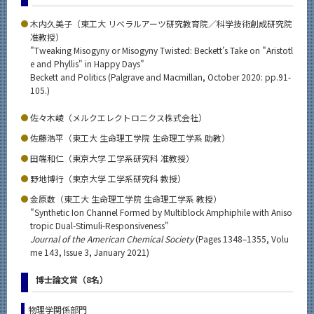
木内久美子（東工大 リベラルアーツ研究教育院／科学技術創成研究院
准教授）
"Tweaking Misogyny or Misogyny Twisted: Beckett’s Take on "Aristotl
e and Phyllis" in Happy Days"
Beckett and Politics (Palgrave and Macmillan, October 2020: pp.91-
105.)
佐々木崚（メルクエレクトロニクス株式会社）
佐藤浩平（東工大 生命理工学院 生命理工学系 助教）
田端和仁（東京大学 工学系研究科 准教授）
野地博行（東京大学 工学系研究科 教授）
金原数（東工大 生命理工学院 生命理工学系 教授）
"Synthetic Ion Channel Formed by Multiblock Amphiphile with Aniso
tropic Dual-Stimuli-Responsiveness"
Journal of the American Chemical Society
(Pages 1348–1355, Volu
me 143, Issue 3, January 2021)
博士論文賞（8名）
物理学関係部門