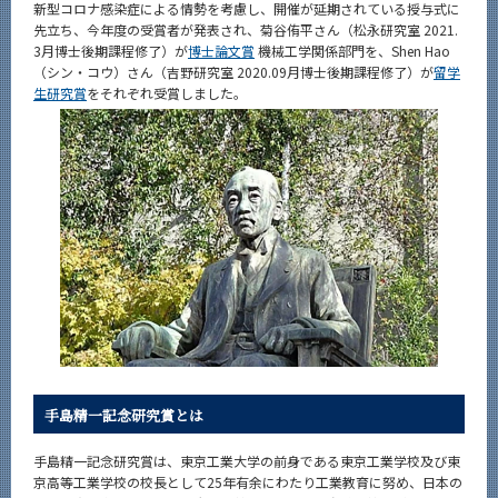
新型コロナ感染症による情勢を考慮し、開催が延期されている授与式に
News
先立ち、今年度の受賞者が発表され、菊谷侑平さん（松永研究室 2021.
3月博士後期課程修了）が
博士論文賞
機械工学関係部門を、Shen Hao
News 一覧
（シン・コウ）さん（吉野研究室 2020.09月博士後期課程修了）が
留学
生研究賞
をそれぞれ受賞しました。
カテゴリ別
課程別
月別
イベントカレンダー
Event Calendar
サイト構成
系詳細情報
手島精一記念研究賞とは
手島精一記念研究賞は、東京工業大学の前身である東京工業学校及び東
CLOSE
京高等工業学校の校長として25年有余にわたり工業教育に努め、日本の