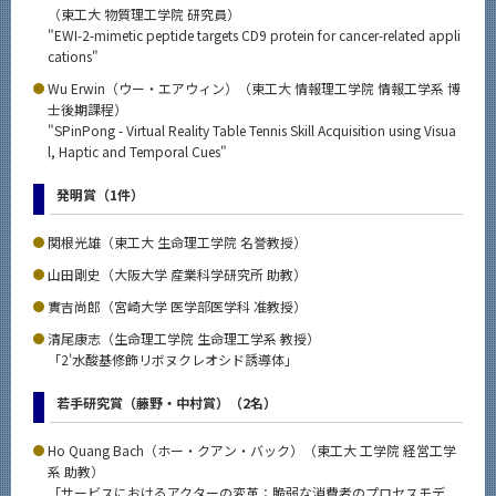
（東工大 物質理工学院 研究員）
"EWI-2-mimetic peptide targets CD9 protein for cancer-related appli
cations"
Wu Erwin（ウー・エアウィン）（東工大 情報理工学院 情報工学系 博
士後期課程）
"SPinPong - Virtual Reality Table Tennis Skill Acquisition using Visua
l, Haptic and Temporal Cues"
発明賞（1件）
関根光雄（東工大 生命理工学院 名誉教授）
山田剛史（大阪大学 産業科学研究所 助教）
實吉尚郎（宮崎大学 医学部医学科 准教授）
清尾康志（生命理工学院 生命理工学系 教授）
「2'水酸基修飾リボヌクレオシド誘導体」
若手研究賞（藤野・中村賞）（2名）
Ho Quang Bach（ホー・クアン・バック）（東工大 工学院 経営工学
系 助教）
「サービスにおけるアクターの変革：脆弱な消費者のプロセスモデ