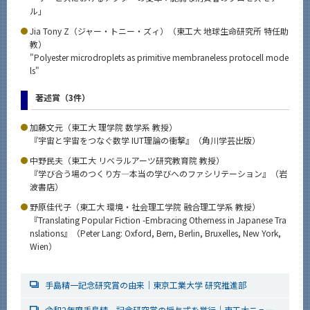
ル」
Jia Tony Z（ジャー・トニー・ズィ）（東工大 地球生命研究所 特任助
教）
"Polyester microdroplets as primitive membraneless protocell mode
ls"
著述賞（3件）
加藤文元（東工大 理学院 数学系 教授）
『宇宙と宇宙をつなぐ数学 IUT理論の衝撃』（角川学芸出版）
中野民夫（東工大 リベラルアーツ研究教育院 教授）
『学び合う場のつくり方—本当の学びへのファシリテーション』（岩
波書店）
野原佳代子（東工大 環境・社会理工学院 融合理工学系 教授）
『Translating Popular Fiction -Embracing Otherness in Japanese Tra
nslations』（Peter Lang: Oxford, Bern, Berlin, Bruxelles, New York,
Wien）
手島精一記念研究賞の由来｜東京工業大学 研究推進部
令和2年度手島精一記念研究賞の授与式を挙行｜東工大ニュー