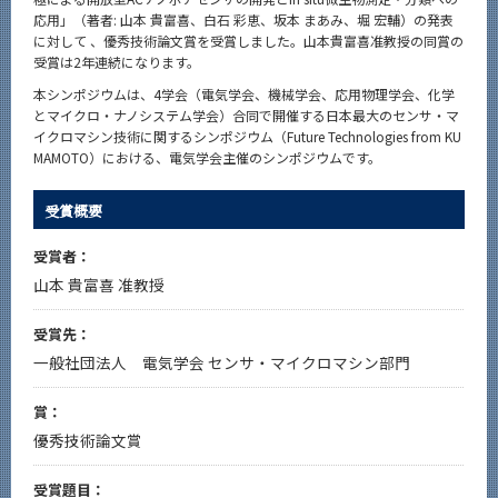
News
応用」（著者: 山本 貴富喜、白石 彩恵、坂本 まあみ、堀 宏輔）の発表
に対して 、優秀技術論文賞を受賞しました。山本貴富喜准教授の同賞の
News 一覧
受賞は2年連続になります。
本シンポジウムは、4学会（電気学会、機械学会、応用物理学会、化学
カテゴリ別
とマイクロ・ナノシステム学会）合同で開催する日本最大のセンサ・マ
イクロマシン技術に関するシンポジウム（Future Technologies from KU
課程別
MAMOTO）における、電気学会主催のシンポジウムです。
月別
受賞概要
イベントカレンダー
Event Calendar
受賞者：
山本 貴富喜 准教授
受賞先：
サイト構成
一般社団法人 電気学会 センサ・マイクロマシン部門
系詳細情報
賞：
優秀技術論文賞
CLOSE
受賞題目：