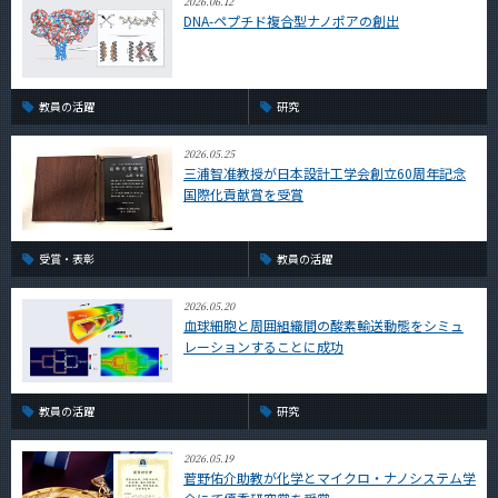
2026.06.12
DNA-ペプチド複合型ナノポアの創出
教員の活躍
研究
2026.05.25
三浦智准教授が日本設計工学会創立60周年記念
国際化貢献賞を受賞
受賞・表彰
教員の活躍
2026.05.20
血球細胞と周囲組織間の酸素輸送動態をシミュ
レーションすることに成功
教員の活躍
研究
2026.05.19
菅野佑介助教が化学とマイクロ・ナノシステム学