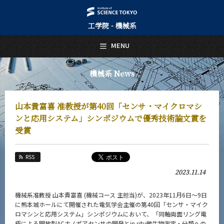
工学院 - 機械系
日本語
English
MENU
トップページ
Top Page
機械系 News
機械系について
About Us
山本貴富喜 准教授が第40回「センサ・マイクロマシ
教育
ンと応用システム」シンポジウムで優秀技術論文賞を
Education
受賞
教員・研究室
Faculty and Laboratories
RSS
未来
2023.11.14
Future
機械系准教授 山本貴富喜 (機械コース 主担当)が、2023年11月6日～9日
入学案内
Admissions
に熊本城ホールにて開催された電気学会主催の第40回「センサ・マイク
ロマシンと応用システム」シンポジウムにおいて、「同軸両面リング電
極による開放型ACナノポアセンサの開発とin situ微生物測定・分類への
機械系 News