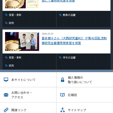
会にて優秀研究賞を受賞
受賞・表彰
教員の活躍
研究
2026.05.19
富永健斗さん（大西研究室M2）が第41回乱流制
御研究会最優秀発表賞を受賞
受賞・表彰
学生の活躍
研究
個人情報の
本サイトについて
取り扱いについて
お問い合わせ・
広報誌
アクセス
関連リンク
サイトマップ