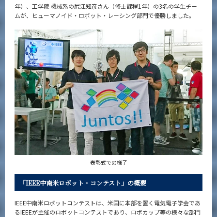
年）、工学院 機械系の尻江知彦さん（修士課程1年）の3名の学生チー
News
ムが、ヒューマノイド・ロボット・レーシング部門で優勝しました。
News 一覧
カテゴリ別
課程別
月別
イベントカレンダー
Event Calendar
サイト構成
表彰式での様子
系詳細情報
「IEEE中南米ロボット・コンテスト」の概要
IEEE中南米ロボットコンテストは、米国に本部を置く電気電子学会であ
CLOSE
るIEEEが主催のロボットコンテストであり、ロボカップ等の様々な部門