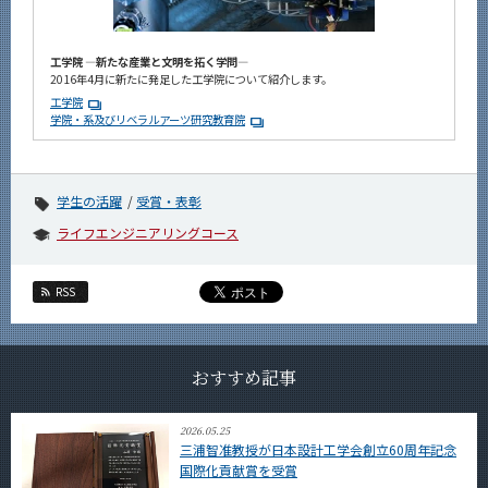
工学院 ―新たな産業と文明を拓く学問―
2016年4月に新たに発足した工学院について紹介します。
工学院
学院・系及びリベラルアーツ研究教育院
学生の活躍
受賞・表彰
ライフエンジニアリングコース
RSS
おすすめ記事
2026.05.25
三浦智准教授が日本設計工学会創立60周年記念
国際化貢献賞を受賞