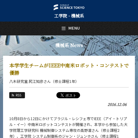
工学院 - 機械系
日本語
English
MENU
トップページ
Top Page
機械系 News
機械系について
About Us
本学学生チームがIEEE中南米ロボット・コンテストで
教育
優勝
Education
八木研究室 尻江知彦さん（修士課程1年）
教員・研究室
Faculty and Laboratories
RSS
未来
2016.12.06
Future
10月8日から12日にかけてブラジル・レシフェ市でIEEE（アイ・トリプ
入学案内
ル・イー）中南米ロボットコンテストが開催され、本学から参加した大
Admissions
学院理工学研究科 機械制御システム専攻の高野凜さん（修士課程2
年）、工学院 システム制御系のジャン・ジュンホさん（修士課程1
機械系 News