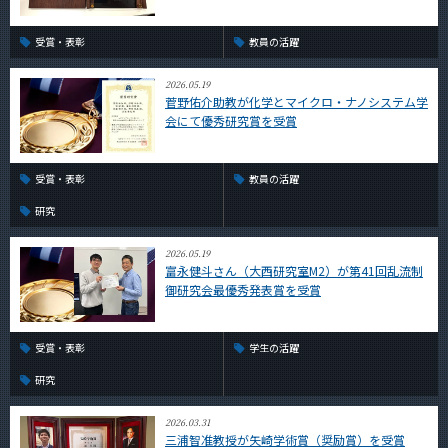
受賞・表彰
教員の活躍
2026.05.19
菅野佑介助教が化学とマイクロ・ナノシステム学
会にて優秀研究賞を受賞
受賞・表彰
教員の活躍
研究
2026.05.19
富永健斗さん（大西研究室M2）が第41回乱流制
御研究会最優秀発表賞を受賞
受賞・表彰
学生の活躍
研究
2026.03.31
三浦智准教授が矢崎学術賞（奨励賞）を受賞