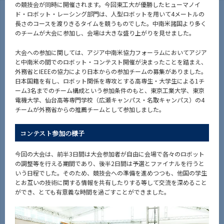
の競技会が同時に開催されます。今回東工大が優勝したヒューマノイ
ド・ロボット・レーシング部門は、人型ロボットを用いて4メートルの
長さのコースを渡りきるタイムを競うものでした。中南米諸国より多く
のチームが大会に参加し、会場は大きな盛り上がりを見せました。
大会への参加に関しては、アジア中南米協力フォーラムにおいてアジア
と中南米の間でのロボット・コンテスト開催が決まったことを踏まえ、
外務省とIEEEの協力により日本からの参加チームの募集がありました。
日本国籍を有し、ロボット関係を専攻とする高専生・大学生による1チ
ーム3名までのチーム構成という参加条件のもと、東京工業大学、東京
電機大学、仙台高等専門学校（広瀬キャンパス・名取キャンパス）の4
チームが外務省からの推薦チームとして参加しました。
コンテスト参加の様子
今回の大会は、前半3日間は大会参加者が自由に会場で各々のロボット
の調整等を行える期間であり、後半2日間は予選とファイナルを行うと
いう日程でした。そのため、競技会への準備を進めつつも、他国の学生
とお互いの技術に関する情報を共有したりする等して交流を深めること
ができ、とても有意義な時間を過ごすことができました。