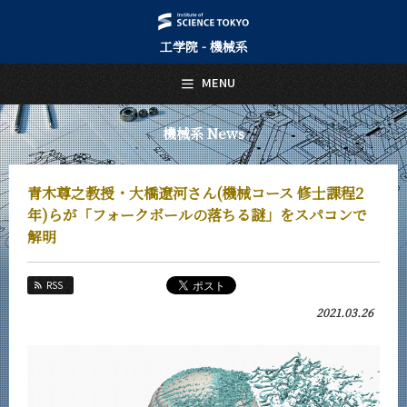
工学院 - 機械系
日本語
English
MENU
トップページ
Top Page
機械系 News
機械系について
About Us
青木尊之教授・大橋遼河さん(機械コース 修士課程2
教育
年)らが「フォークボールの落ちる謎」をスパコンで
Education
解明
教員・研究室
Faculty and Laboratories
RSS
未来
2021.03.26
Future
入学案内
Admissions
機械系 News