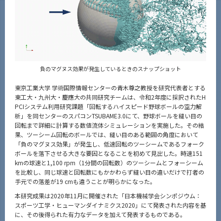
News
News 一覧
カテゴリ別
課程別
負のマグヌス効果が発生しているときのスナップショット
月別
東京工業大学 学術国際情報センターの青木尊之教授を研究代表者とする
東工大・九州大・慶應大の共同研究チームは、令和2年度に採択されたH
イベントカレンダー
PCIシステム利用研究課題「回転するハイスピード野球ボールの空力解
Event Calendar
析」を同センターのスパコンTSUBAME3.0にて、野球ボールを縫い目の
回転まで詳細に計算する数値流体シミュレーションを実施した。その結
果、ツーシーム回転のボールでは、縫い目のある範囲の角度において
「負のマグヌス効果」が発生し、低速回転のツーシームであるフォーク
ボールを落下させる大きな要因となることを初めて見出した。時速151
サイト構成
kmの球速と1,100 rpm（1分間の回転数）のツーシームとフォーシーム
を比較し、同じ球速と回転数にもかかわらず縫い目の違いだけで打者の
系詳細情報
手元での落差が19 cmも違うことが明らかになった。
本研究成果は2020年11月に開催された「日本機械学会シンポジウム：
スポーツ工学・ヒューマンダイナミクス2020」にて発表された内容を基
CLOSE
に、その後得られた有力なデータを加えて発表するものである。