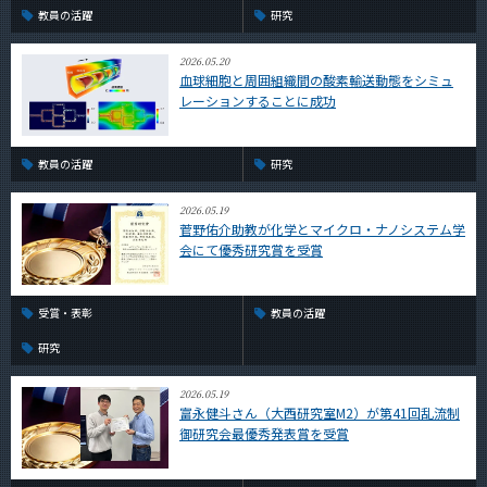
教員の活躍
研究
2026.05.20
血球細胞と周囲組織間の酸素輸送動態をシミュ
レーションすることに成功
教員の活躍
研究
2026.05.19
菅野佑介助教が化学とマイクロ・ナノシステム学
会にて優秀研究賞を受賞
受賞・表彰
教員の活躍
研究
2026.05.19
富永健斗さん（大西研究室M2）が第41回乱流制
御研究会最優秀発表賞を受賞