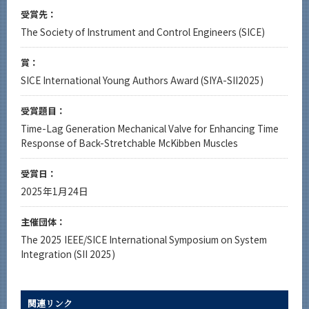
受賞先：
The Society of Instrument and Control Engineers (SICE)
賞：
SICE International Young Authors Award (SIYA-SII2025)
受賞題目：
Time-Lag Generation Mechanical Valve for Enhancing Time
Response of Back-Stretchable McKibben Muscles
受賞日：
2025年1月24日
主催団体：
The 2025 IEEE/SICE International Symposium on System
Integration (SII 2025)
関連リンク