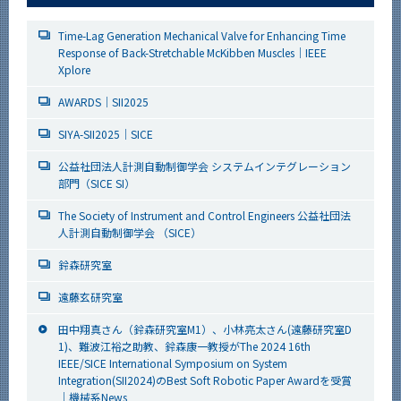
Time-Lag Generation Mechanical Valve for Enhancing Time
Response of Back-Stretchable McKibben Muscles｜IEEE
Xplore
AWARDS｜SII2025
SIYA-SII2025｜SICE
公益社団法人計測自動制御学会 システムインテグレーション
部門（SICE SI）
The Society of Instrument and Control Engineers 公益社団法
人計測自動制御学会 （SICE）
鈴森研究室
遠藤玄研究室
田中翔真さん（鈴森研究室M1）、小林亮太さん(遠藤研究室D
1)、難波江裕之助教、鈴森康一教授が
The 2024 16th
IEEE/SICE International Symposium on System
Integration(SII2024)のBest Soft Robotic Paper Award
を受賞
｜機械系News