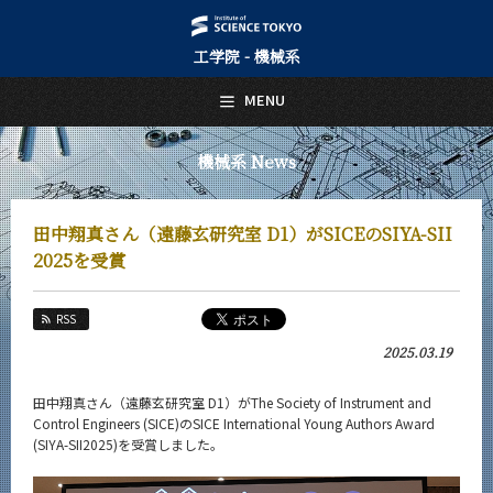
工学院 - 機械系
日本語
English
MENU
トップページ
Top Page
機械系 News
機械系について
About Us
田中翔真さん（遠藤玄研究室 D1）がSICEのSIYA-SII
教育
2025を受賞
Education
教員・研究室
RSS
Faculty and Laboratories
2025.03.19
未来
Future
田中翔真さん（遠藤玄研究室 D1）が
The Society of Instrument and
Control Engineers (SICE)のSICE International Young Authors Award
入学案内
(SIYA-SII2025)
を受賞しました。
Admissions
機械系 News