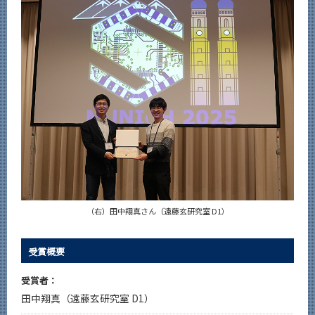
News
News 一覧
カテゴリ別
課程別
月別
イベントカレンダー
Event Calendar
（右）田中翔真さん（遠藤玄研究室 D1）
サイト構成
系詳細情報
受賞概要
受賞者：
CLOSE
田中翔真（遠藤玄研究室 D1）