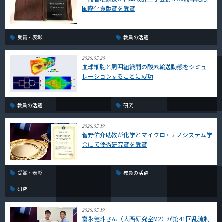
国際化貢献賞を受賞
受賞・表彰
教員の活躍
2026.05.20
血球細胞と周囲組織間の酸素輸送動態をシミュ
レーションすることに成功
教員の活躍
研究
2026.05.19
菅野佑介助教が化学とマイクロ・ナノシステム学
会にて優秀研究賞を受賞
受賞・表彰
教員の活躍
研究
2026.05.19
富永健斗さん（大西研究室M2）が第41回乱流制