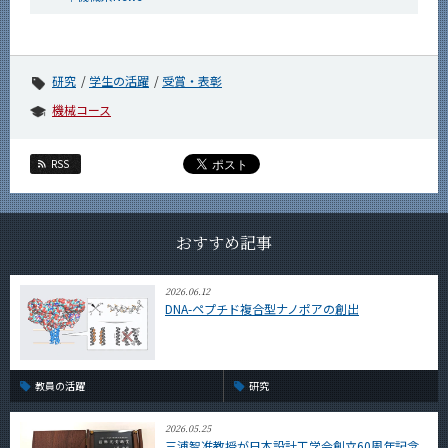
研究
学生の活躍
受賞・表彰
機械コース
RSS
おすすめ記事
2026.06.12
DNA-ペプチド複合型ナノポアの創出
教員の活躍
研究
2026.05.25
三浦智准教授が日本設計工学会創立60周年記念