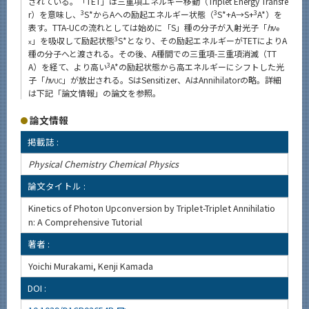
されている。「TET」は三重項エネルギー移動（Triplet Energy Transfe
3
3
3
r）を意味し、
S*からAへの励起エネルギー状態（
S*+A→S+
A*）を
表す。TTA-UCの流れとしては始めに「S」種の分子が入射光子「
hν
e
3
」を吸収して励起状態
S*となり、その励起エネルギーがTETによりA
x
種の分子へと渡される。その後、A種間での三重項-三重項消滅（TT
3
A）を経て、より高い
A*の励起状態から高エネルギーにシフトした光
子「
hν
」が放出される。SはSensitizer、AはAnnihilatorの略。詳細
UC
は下記「論文情報」の論文を参照。
論文情報
掲載誌 :
Physical Chemistry Chemical Physics
論文タイトル :
Kinetics of Photon Upconversion by Triplet-Triplet Annihilatio
n: A Comprehensive Tutorial
著者 :
Yoichi Murakami, Kenji Kamada
DOI :