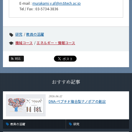
E-mail :
murakami.y.af@m.titech.ac.jp
Tel / Fax : 03-5734-3836
研究
教員の活躍
機械コース
エネルギー・情報コース
RSS
おすすめ記事
2026.06.12
DNA-ペプチド複合型ナノポアの創出
教員の活躍
研究