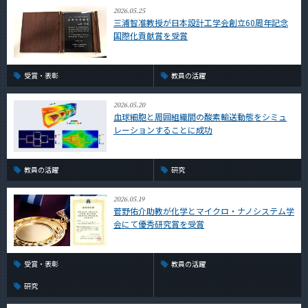
2026.05.25
三浦智准教授が日本設計工学会創立60周年記念
国際化貢献賞を受賞
受賞・表彰
教員の活躍
2026.05.20
血球細胞と周囲組織間の酸素輸送動態をシミュ
レーションすることに成功
教員の活躍
研究
2026.05.19
菅野佑介助教が化学とマイクロ・ナノシステム学
会にて優秀研究賞を受賞
受賞・表彰
教員の活躍
研究