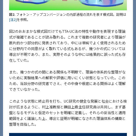
図2.
フォトン・アップコンバージョンの内部過程の流れを表す模式図。説明は
[注2]
を参照。
図2のおおまかな模式図だけでもTTA-UC法の特性や動作を表現する理論
式が複雑であることが読み取れる。これまで複数の研究者により理論が
断片的かつ部分的に発表されており、中には単純でよく使用されるため
に分野内での同意がよく取れている式もあるが、幾つかの式については
導出が不明であり、また、実際そのような中には結果的に誤った式も存
在していた。
また、幾つかの式の間にある関係も不明瞭で、理論の体系的な整理がな
いために実験結果への解釈や評価に用いにくい状態となっていた。この
ため、当該分野の研究者でさえ、その中身や根底にある関係はよく理解
できていなかった。
このような状態に終止符を打ち、UC研究の健全な発展と社会における検
討が広まるように、村上准教授と鎌田上級主任研究員は共同し、まず基
盤となるモデルと仮定のセットを明確に定義し、それらの妥当性と適用
範囲をよく議論した上、導出と証明が明確になされた理論体系の構築と
整理を目指した。