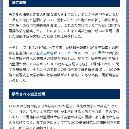
研究成果
モデルの構築と定義の明確な導入を土台にし、そこから途中を省かない
一貫した導出と証明によって、従来未知だった幾つかの新しい解析解を
含む多くの有用な関係式を導出し、これまで欠けていたTTA-UCに関する
理論体系を構築した。これにより、これまで当該分野で続いた首尾一貫
した理論体系が欠如した状態に終止符を打った。
一例として、図2の上部に白字で示した励起光強度とUC量子効率との関
[用語4]
係を普遍的に表す
無次元解析解（ユニバーサル・カーブ）
の導出と
その実験評価への適用法の整理を達成した。加えて、従来表層的で解析
的整理が及んでいなかったUCの効率を支配する統計（図2中のφ
）に関
S
する解析解と、それと他の変数との関係を表す解析解を導出し、UCの理
論と表現式を大学初等の数学知識があれば誰にでも体系的に理解可能な
ものとした。
期待される波及効果
TTA-UCは分野の始まりから約10年が経ち、今後は大学での研究だけで
なく、社会、民間による応用検討が本格化すると考えられる。その流れ
にあり、本理論体系の整理は大学研究者の研究に理論による裏付けを与
えるだけでなく、産学両方においてTTA-UCの基礎研究と応用開発を推進
する一助になると期待される。