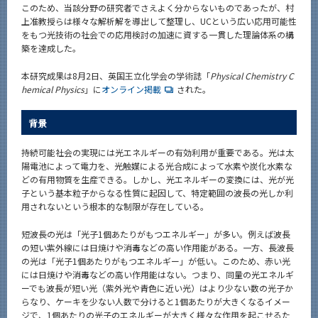
このため、当該分野の研究者でさえよく分からないものであったが、村
上准教授らは様々な解析解を導出して整理し、UCという広い応用可能性
をもつ光技術の社会での応用検討の加速に資する一貫した理論体系の構
築を達成した。
本研究成果は8月2日、英国王立化学会の学術誌「
Physical Chemistry C
hemical Physics
」に
オンライン掲載
された。
背景
持続可能社会の実現には光エネルギーの有効利用が重要である。光は太
陽電池によって電力を、光触媒による光合成によって水素や炭化水素な
どの有用物質を生産できる。しかし、光エネルギーの変換には、光が光
子という基本粒子からなる性質に起因して、特定範囲の波長の光しか利
用されないという根本的な制限が存在している。
短波長の光は「光子1個あたりがもつエネルギー」が多い。例えば波長
の短い紫外線には日焼けや消毒などの高い作用能がある。一方、長波長
の光は「光子1個あたりがもつエネルギー」が低い。このため、赤い光
には日焼けや消毒などの高い作用能はない。つまり、同量の光エネルギ
ーでも波長が短い光（紫外光や青色に近い光）はより少ない数の光子か
らなり、ケーキを少ない人数で分けると1個あたりが大きくなるイメー
ジで、1個あたりの光子のエネルギーが大きく様々な作用を起こせるた