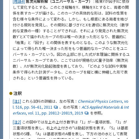
[用語4]
無次元解析解（ユニバーサル・カーブ）
: 結果Yが因子Xに依存
して変化するとする。このとき縦軸をY、横軸をXとすると、両者の関
係を表すカーブが描ける。このカーブの具体的な形は、試料の性質を
含む様々な条件によって変わる。しかし、もし根底にある両者を結び
付ける規則を発見し、その規則に基づきYとXを適切に無次元化（数学
的な変換の一種）することができれば、それにより発見された無次元
数Y′とX′で描かれたカーブの形は唯一の決まった形となり、普遍的に
「結果」と「因子」との関係を表すものとなる。このような無次元化
によって得られた唯一決まった形をもつ普遍的なカーブのことをユニ
バーサル・カーブという。図2の上部に示した式が本理論に関係するユ
ニバーサル・カーブであり、ここではΘが規格化UC量子効率（無次元
数）、Λが無次元化励起強度を表しており、「どのような試料や実験
条件で得られた計測データも、このカーブを縦と横に伸縮した形で表
される」という普遍性を持っている。
注釈
[注1]
これら試料の詳細は、左の写真：
Chemical Physics Letters
, vo
l. 516, pp. 56–61, 2011
、右の写真：
ACS Applied Materials & Int
erfaces
, vol. 11, pp. 20812−20819, 2019
を参照。
[注2]
この図中では左上の上付き数字は「1」が一重項状態、「3」が
三重項状態を表し、右上の上付きの*は励起状態を表す。「S」は基底
状態のS種、「A」は基底状態のA種を表し、下方の池の水として表現