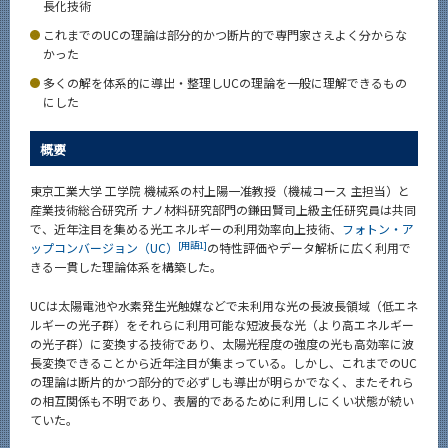
長化技術
News
これまでのUCの理論は部分的かつ断片的で専門家さえよく分からな
News 一覧
かった
多くの解を体系的に導出・整理しUCの理論を一般に理解できるもの
カテゴリ別
にした
課程別
概要
月別
東京工業大学 工学院 機械系の村上陽一准教授（機械コース 主担当）と
イベントカレンダー
産業技術総合研究所 ナノ材料研究部門の鎌田賢司上級主任研究員は共同
Event Calendar
で、近年注目を集める光エネルギーの利用効率向上技術、
フォトン・ア
[用語1]
ップコンバージョン（UC）
の特性評価やデータ解析に広く利用で
きる一貫した理論体系を構築した。
UCは太陽電池や水素発生光触媒などで未利用な光の長波長領域（低エネ
サイト構成
ルギーの光子群）をそれらに利用可能な短波長な光（より高エネルギー
の光子群）に変換する技術であり、太陽光程度の強度の光も高効率に波
系詳細情報
長変換できることから近年注目が集まっている。しかし、これまでのUC
の理論は断片的かつ部分的で必ずしも導出が明らかでなく、またそれら
の相互関係も不明であり、表層的であるために利用しにくい状態が続い
CLOSE
ていた。