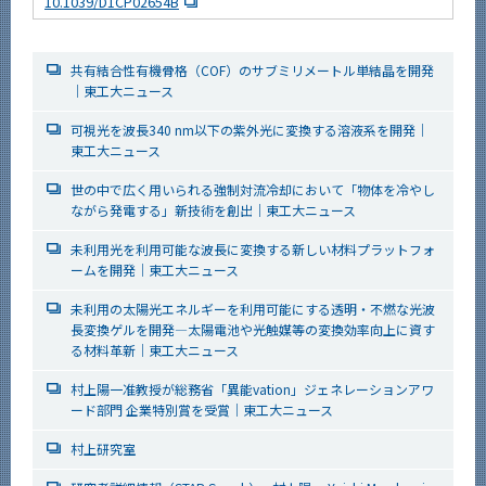
10.1039/D1CP02654B
共有結合性有機骨格（COF）のサブミリメートル単結晶を開発
｜東工大ニュース
可視光を波長340 nm以下の紫外光に変換する溶液系を開発｜
東工大ニュース
世の中で広く用いられる強制対流冷却において「物体を冷やし
ながら発電する」新技術を創出｜東工大ニュース
未利用光を利用可能な波長に変換する新しい材料プラットフォ
ームを開発｜東工大ニュース
未利用の太陽光エネルギーを利用可能にする透明・不燃な光波
長変換ゲルを開発―太陽電池や光触媒等の変換効率向上に資す
る材料革新｜東工大ニュース
村上陽一准教授が総務省「異能vation」ジェネレーションアワ
ード部門 企業特別賞を受賞｜東工大ニュース
村上研究室