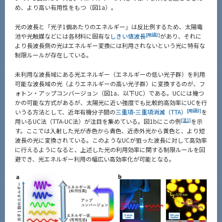
め、より高い有用性をもつ（図1a）。
光の波長と「光子1個あたりのエネルギー」は反比例するため、太陽電
[用語2]
池や光触媒などには各材料に固有な
しきい値波長
があり、それに
より長波長側の光はエネルギー変換には利用されないという光に特有な
制限ルールが存在している。
未利用な波長域にある光エネルギー（エネルギーの低い光子群）を利用
可能な波長域の光（よりエネルギーの高い光子群）に変換するのが、フ
ォトン・アップコンバージョン（図1a、以下UC）である。UCには幾つ
かの可能な方式があるが、太陽光に近い強度でも比較的高効率にUCを行
[用語3]
いうる方法として、近年有機分子間の
三重項-三重項消滅（TTA）
を
[注1]
用いるUC法（TTA-UC法）が注目を集めている。図1bにこの例
を示
す。ここでは入射した光が赤色から青色、近赤外光から黄色と、より短
波長の光に変換されている。このようなUCが狙った波長に対して高効率
に行えるようになると、上述した光の利用効率に関する制限ルールを回
避でき、光エネルギー利用の幅広い高効率化が可能となる。