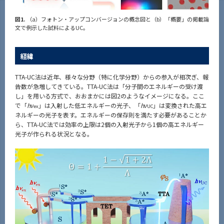
図1.
（a）フォトン・アップコンバージョンの概念図と（b）「概要」の掲載論
文で例示した試料によるUC。
経緯
TTA-UC法は近年、様々な分野（特に化学分野）からの参入が相次ぎ、報
告数が急増してきている。TTA-UC法は「分子間のエネルギーの受け渡
し」を用いる方式で、おおまかには図2のようなイメージになる。ここ
で「
hν
」は入射した低エネルギーの光子、「
hν
」は変換された高エ
ex
UC
ネルギーの光子を表す。エネルギーの保存則を満たす必要があることか
ら、TTA-UC法では効率の上限は2個の入射光子から1個の高エネルギー
光子が作られる状況となる。