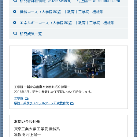
研究者詳細情報（STAR Search） - 村上陽一 Yoichi Murakami
機械コース（大学院課程）｜教育｜工学院 - 機械系
エネルギ―コース（大学院課程）｜教育｜工学院 - 機械系
研究成果一覧
工学院 ―新たな産業と文明を拓く学問―
2016年4月に新たに発足した工学院について紹介します。
工学院
学院・系及びリベラルアーツ研究教育院
お問い合わせ先
東京工業大学 工学院 機械系
准教授 村上陽一