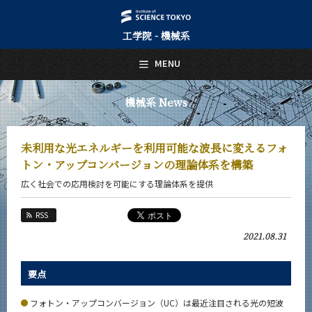
工学院 - 機械系
日本語
English
MENU
トップページ
Top Page
機械系 News
機械系について
About Us
未利用な光エネルギーを利用可能な波長に変えるフォ
教育
トン・アップコンバージョンの理論体系を構築
Education
広く社会での応用検討を可能にする理論体系を提供
教員・研究室
Faculty and Laboratories
RSS
未来
2021.08.31
Future
入学案内
要点
Admissions
フォトン・アップコンバージョン（UC）は最近注目される光の短波
機械系 News