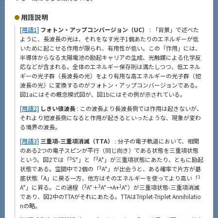
用語説明
[用語1]
フォトン・アップコンバージョン（UC）
: 「背景」で述べた
ように、長波長の光は、それをなす光子1個あたりのエネルギーが低
いために起こせる作用が限られ、有用性が低い。この「作用」には、
半導体からなる太陽電池の励起キャリアの生成、光触媒による化学反
応などが含まれる。全体のエネルギー保存則は満たしつつ、低エネル
ギーの光子群（長波長の光）をより有用な高エネルギーの光子群（短
波長の光）に変換するのがフォトン・アップコンバージョンである。
図1aにはその概念模式図が、図1bにはその例が示されている。
[用語2]
しきい値波長
: この波長より長波長側では作用は起きないが、
それより短波長側になると作用が起きるといったような、現象が変わ
る境界の波長。
[用語3]
三重項-三重項消滅（TTA）
: 分子の電子軌道において、相関
のある2つの電子スピンが平行（同じ向き）である状態を三重項状態
3
3
という。図2では「
S*」と「
A*」が三重項状態にあたり、ともに励起
3
状態である。空間中で2個の「
A*」が出会うと、ある確率で片方が基
1
底状態「A」に戻る一方、他方はそのエネルギーを使ってより高い「
3
3
1
A*」に昇る。この過程（
A*＋
A*→A+
A*）が三重項状態-三重項消滅
であり、図2中のTTAがそれにあたる。TTAはTriplet-Triplet Annihilatio
nの略。