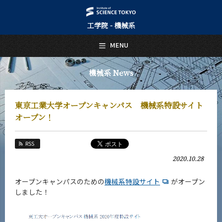
工学院 - 機械系
日本語
English
MENU
トップページ
Top Page
機械系 News
機械系について
About Us
東京工業大学オープンキャンパス 機械系特設サイト
教育
オープン！
Education
教員・研究室
RSS
Faculty and Laboratories
2020.10.28
未来
Future
オープンキャンパスのための
機械系特設サイト
がオープン
しました！
入学案内
Admissions
機械系 News