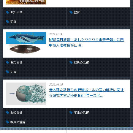
お知らせ
教育
研究
2022.11.15
MBS毎日放送「あしたワクワク未来予報」に田
中博人准教授が出演
お知らせ
教員の活躍
研究
2022.04.05
青木尊之教授らの野球ボールの空力解析に関す
る研究内容がNHK BS「ワースポ...
お知らせ
学生の活躍
教員の活躍