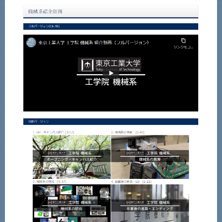
News
News 一覧
カテゴリ別
課程別
月別
イベントカレンダー
Event Calendar
サイト構成
系詳細情報
CLOSE