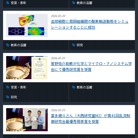
受賞・表彰
教員の活躍
2026.05.20
血球細胞と周囲組織間の酸素輸送動態をシミュ
レーションすることに成功
教員の活躍
研究
2026.05.19
菅野佑介助教が化学とマイクロ・ナノシステム学
会にて優秀研究賞を受賞
受賞・表彰
教員の活躍
研究
2026.05.19
富永健斗さん（大西研究室M2）が第41回乱流制
御研究会最優秀発表賞を受賞