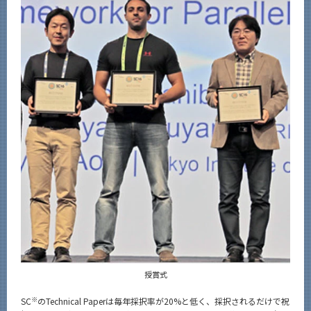
News
News 一覧
カテゴリ別
課程別
月別
イベントカレンダー
Event Calendar
サイト構成
系詳細情報
授賞式
CLOSE
※
SC
のTechnical Paperは毎年採択率が20%と低く、採択されるだけで祝