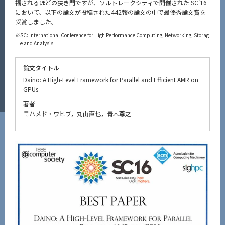
福されるほどの狭き門ですが、ソルトレークシティで開催された SC'16
において、以下の論文が投稿された442報の論文の中で最優秀論文賞を
受賞しました。
※
SC: International Conference for High Performance Computing, Networking, Storag
e and Analysis
論文タイトル
Daino: A High-Level Framework for Parallel and Efficient AMR on
GPUs
著者
モハメド・ワヒブ，丸山直也，青木尊之