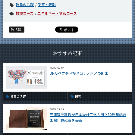
教員の活躍
受賞・表彰
機械コース
エネルギー・情報コース
RSS
おすすめ記事
2026.06.12
DNA-ペプチド複合型ナノポアの創出
教員の活躍
研究
2026.05.25
三浦智准教授が日本設計工学会創立60周年記念
国際化貢献賞を受賞