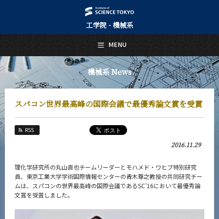
工学院 - 機械系
日本語
English
MENU
トップページ
Top Page
機械系 News
機械系について
About Us
スパコン世界最高峰の国際会議で最優秀論文賞を受賞
教育
Education
RSS
教員・研究室
2016.11.29
Faculty and Laboratories
未来
理化学研究所の丸山直也チームリーダーとモハメド・ワヒブ特別研究
Future
員、東京工業大学学術国際情報センターの青木尊之教授の共同研究チー
ムは、スパコンの世界最高峰の国際会議であるSC'16において最優秀論
入学案内
文賞を受賞しました。
Admissions
機械系 News