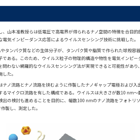
し、山本准教授らは低電圧で高電界が得られるナノ空間の特徴を合目的
な電気インピーダンス応答によるウイルスセンシング技術に挑戦した。
RNAやタンパク質などの生体分子が、タンパク質や脂質で作られた球殻容
子である。このため、ウイルス粒子の物理的構造や物性を電気インピー
を問わない網羅的なウイルスセンシング法が実現できると可能性があり
施した。
はナノ流路とナノ流路を挟むように作製したナノギャップ電極および入
るマイクロ流路を有した構成である。ウイルスは大きさが数10 nm～数1
検出の検討も進めることを目的に、幅数100 nmのナノ流路をフォトリ
で作製し、測定した。