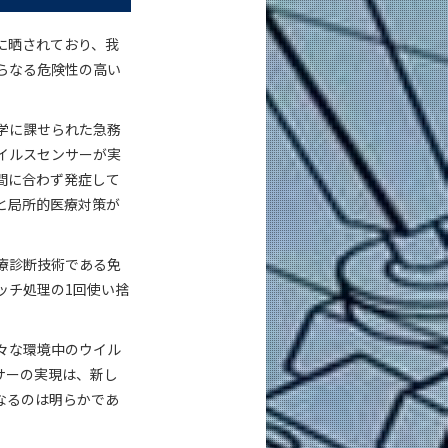
に晒されており、我
らなる危険性の高い
学に課せられた急務
イルスセンサーが実
間に合わず発症して
と局所的医療対策が
療診断技術である免
ッチ処理の1回使い捨
々な環境中のウイル
サーの実現は、新し
なるのは明らかであ