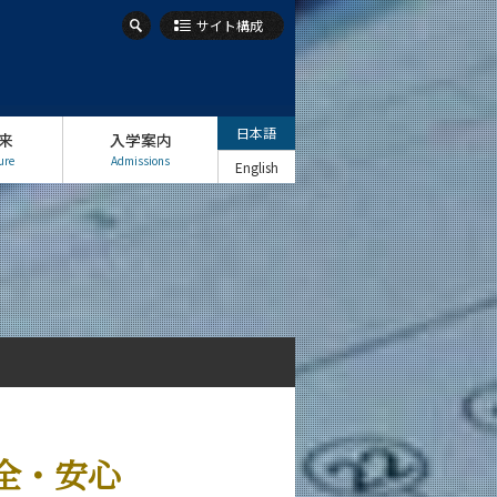
サイト構成
日本語
来
入学案内
ure
Admissions
English
全・安心