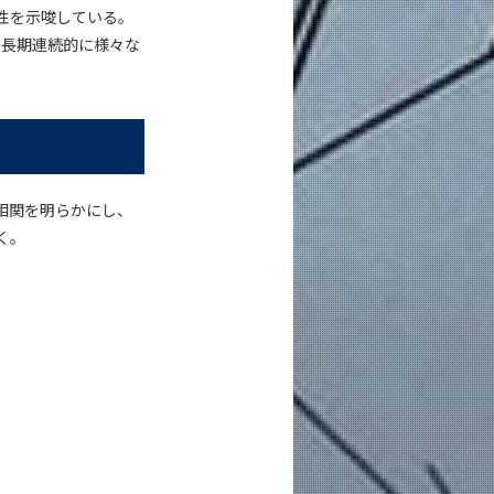
性を示唆している。
つ長期連続的に様々な
相関を明らかにし、
く。