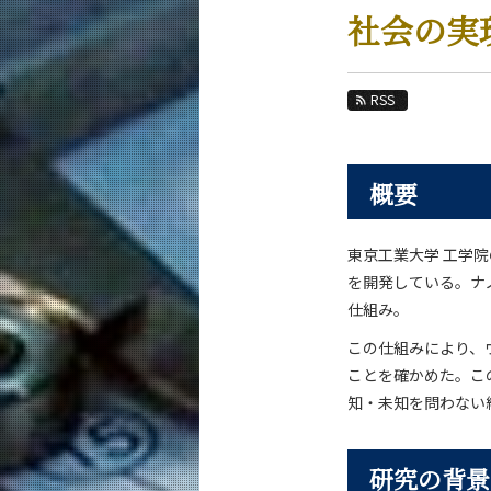
教育
社会の実
教員・研究室
未来
RSS
入学案内
概要
機械系 News
News 一覧
東京工業大学 工学
カテゴリ別
を開発している。ナ
課程別
仕組み。
月別
この仕組みにより、
ことを確かめた。こ
イベントカレンダー
知・未知を問わない
研究の背景