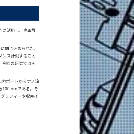
的に活用し、高電界
器に閉じ込められた、
ダンス計測すること
、今回の研究ではそ
出力ポートからナノ流
00 nmである。そ
ソグラフィーや収束イ