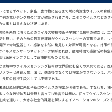
トに限らずペット、家畜、農作物に至るまで常に病源性ウイルスの脅威
症例の無いデング熱の発症が確認される昨今、エボラウイルスなどのさ
の火事とは言えない状況にある。
感染を未然に防ぐためのウイルス監視技術や早期発見技術の確立は、工
でも無い。そのための最重要課題がウイルスセンサーの実現である。ウ
場所で常時監視して、感染を未然に発見して対策が可能となる。対策が
ウイルスセンサーのネットワーク網があれば、最短時間で感染域の特定
世代医療インフラとして画期的なものとなる。
な環境中のウイルスセンシング技術は世界的にも全くの未開である。医
ポリメラーゼ連鎖反応）法は、感染後でなくては検出ができないうえ、バ
、長期の監視手段としては不適である。
来法は原理的に未知や新型ウイルスの検出が困難である。すなわち、様
るような技術体系は皆無と言っても過言では無い。従ってウイルスセン
創成を通じて、大きな社会的課題を解決するイノベーションのシーズと