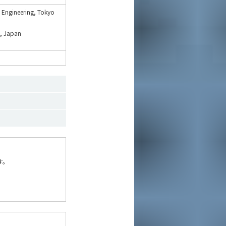
 Engineering, Tokyo
o, Japan
す。