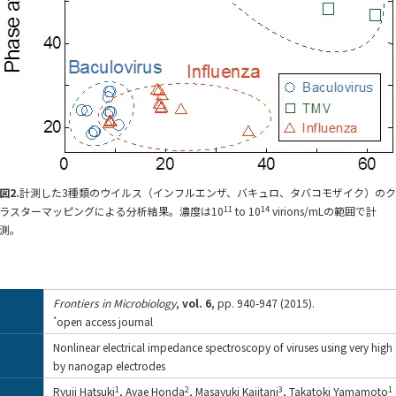
図2.
計測した3種類のウイルス（インフルエンザ、バキュロ、タバコモザイク）のク
11
14
ラスターマッピングによる分析結果。濃度は10
to 10
virions/mLの範囲で計
測。
Frontiers in Microbiology
,
vol. 6
, pp. 940-947 (2015).
*
open access journal
Nonlinear electrical impedance spectroscopy of viruses using very high e
by nanogap electrodes
1
2
3
1
Ryuji Hatsuki
, Ayae Honda
, Masayuki Kajitani
, Takatoki Yamamoto