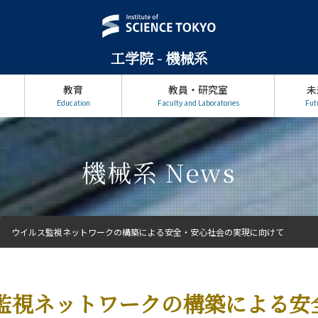
工学院 - 機械系
教育
教員・研究室
未
Education
Faculty and Laboratories
Fut
機械系 News
ウイルス監視ネットワークの構築による安全・安心社会の実現に向けて
監視ネットワークの構築による安