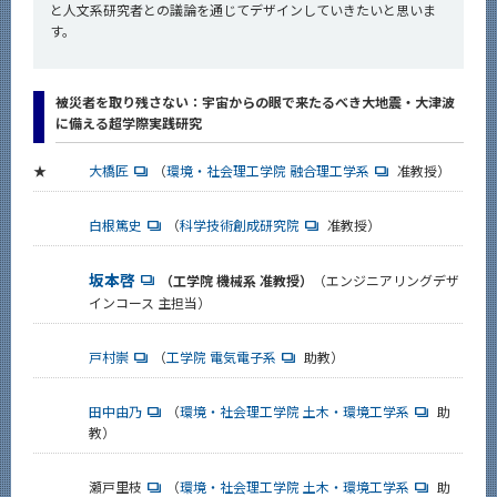
と人文系研究者との議論を通じてデザインしていきたいと思いま
す。
被災者を取り残さない：宇宙からの眼で来たるべき大地震・大津波
に備える超学際実践研究
★
大橋匠
（
環境・社会理工学院 融合理工学系
准教授）
白根篤史
（
科学技術創成研究院
准教授）
坂本啓
（工学院 機械系 准教授）
（エンジニアリングデザ
インコース 主担当）
戸村崇
（
工学院 電気電子系
助教）
田中由乃
（
環境・社会理工学院 土木・環境工学系
助
教）
瀬戸里枝
（
環境・社会理工学院 土木・環境工学系
助