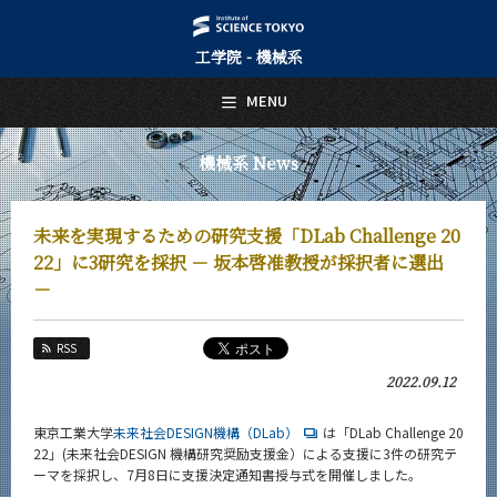
工学院 - 機械系
日本語
English
MENU
トップページ
Top Page
機械系 News
機械系について
About Us
未来を実現するための研究支援「DLab Challenge 20
教育
22」に3研究を採択 － 坂本啓准教授が採択者に選出
Education
－
教員・研究室
Faculty and Laboratories
RSS
未来
2022.09.12
Future
東京工業大学
未来社会DESIGN機構（DLab）
は「DLab Challenge 20
入学案内
Admissions
22」(未来社会DESIGN 機構研究奨励支援金）による支援に3件の研究テ
ーマを採択し、7月8日に支援決定通知書授与式を開催しました。
機械系 News