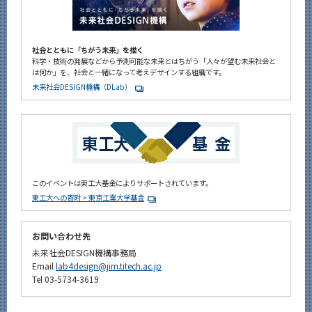
社会とともに「ちがう未来」を描く
科学・技術の発展などから予測可能な未来とはちがう「人々が望む未来社会と
は何か」を、社会と一緒になって考えデザインする組織です。
未来社会DESIGN機構（DLab）
このイベントは東工大基金によりサポートされています。
東工大への寄附 > 東京工業大学基金
お問い合わせ先
未来社会DESIGN機構事務局
Email
lab4design@jim.titech.ac.jp
Tel 03-5734-3619