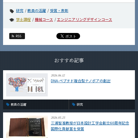
研究
教員の活躍
受賞・表彰
学士課程
機械コース
エンジニアリングデザインコース
RSS
おすすめ記事
2026.06.12
DNA-ペプチド複合型ナノポアの創出
教員の活躍
研究
2026.05.25
三浦智准教授が日本設計工学会創立60周年記念
国際化貢献賞を受賞