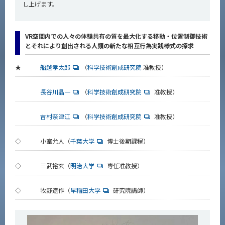
し上げます。
VR空間内での人々の体験共有の質を最大化する移動・位置制御技術
とそれにより創出される人類の新たな相互行為実践様式の探求
★
船越孝太郎
（
科学技術創成研究院
准教授）
長谷川晶一
（
科学技術創成研究院
准教授）
吉村奈津江
（
科学技術創成研究院
准教授）
◇
小室允人（
千葉大学
博士後期課程）
◇
三武裕玄（
明治大学
専任准教授）
◇
牧野遼作（
早稲田大学
研究院講師）