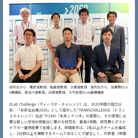
News
News 一覧
カテゴリ別
課程別
月別
イベントカレンダー
Event Calendar
前列左から、磯部准教授、船越准教授、大橋准教授 後列左から、佐藤勲DLa
b機構長、長谷川准教授、白根准教授、大竹尚登DLab副機構長
サイト構成
DLab Challenge（ディーラボ・チャレンジ）は、2020年度の設立以
来、「未来社会像2020」として提示した“TRANSCHALLENGE（トラン
系詳細情報
スチャレンジ）社会”や24の「未来シナリオ」の実現と、その実現に必
要な新しい学術分野創出に繋がる研究を、最長3年間、研究費とポスト
ドクター雇用経費で支援します。申請条件は、2名以上のチームを編成
CLOSE
し、2分野以上を横断するチームであることが望ましく、代表者（申請