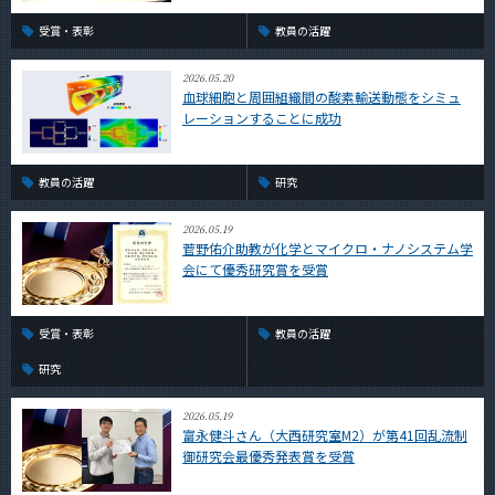
受賞・表彰
教員の活躍
2026.05.20
血球細胞と周囲組織間の酸素輸送動態をシミュ
レーションすることに成功
教員の活躍
研究
2026.05.19
菅野佑介助教が化学とマイクロ・ナノシステム学
会にて優秀研究賞を受賞
受賞・表彰
教員の活躍
研究
2026.05.19
富永健斗さん（大西研究室M2）が第41回乱流制
御研究会最優秀発表賞を受賞