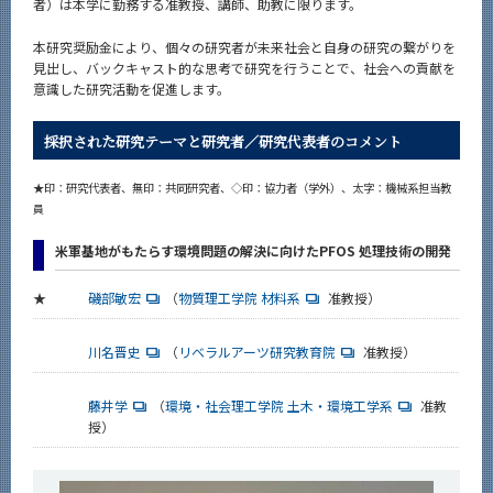
者）は本学に勤務する准教授、講師、助教に限ります。
本研究奨励金により、個々の研究者が未来社会と自身の研究の繋がりを
見出し、バックキャスト的な思考で研究を行うことで、社会への貢献を
意識した研究活動を促進します。
採択された研究テーマと研究者／研究代表者のコメント
★印：研究代表者、無印：共同研究者、◇印：協力者（学外）、太字：機械系担当教
員
米軍基地がもたらす環境問題の解決に向けたPFOS 処理技術の開発
★
磯部敏宏
（
物質理工学院 材料系
准教授）
川名晋史
（
リベラルアーツ研究教育院
准教授）
藤井学
（
環境・社会理工学院 土木・環境工学系
准教
授）