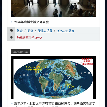
2026年度博士論文発表会
教育
研究
学生の活躍
イベント報告
地球惑星科学コース
2026.05.25
東アジア・北西太平洋域で初 白亜紀末の小惑星衝突を示す