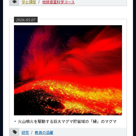
学士課程
地球惑星科学コース
2026.05.07
火山噴火を駆動する巨大マグマ貯留域の「縁」のマグマ
研究
教員の活躍