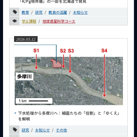
「K/Pg境界層」の一部を北海道で発見
教育
研究
教員の活躍
お知らせ
学士課程
地球惑星科学コース
2026.05.12
下水処理から多摩川へ：細菌たちの「役割」と「ゆくえ」
を解明
研究
お知らせ
その他