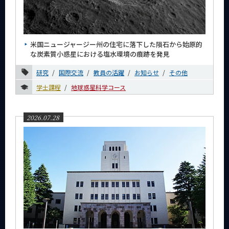
News
News 一覧
米国ニュージャージー州の住宅に落下した隕石から始原的
カテゴリ別
な炭素質小惑星における塩水環境の痕跡を発見
課程別
研究
国際交流
教員の活躍
お知らせ
その他
月別
学士課程
地球惑星科学コース
イベントカレンダー
Event Calendar
2026.07.28
サイト構成
学内向け情報
CLOSE