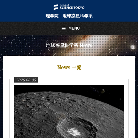
理学院 - 地球惑星科学系
日本語
English
MENU
トップページ
Top Page
地球惑星科学系 News
地球惑星科学系について
About Us
News 一覧
教育
Education
2026.08.05
教員・研究室
Faculty and Laboratories
未来
Future
入学案内
Admissions
地球惑星科学系 News