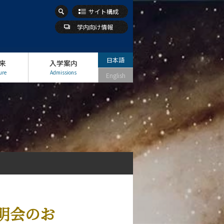
サイト構成
学内向け情報
日本語
来
入学案内
ure
Admissions
English
説明会のお