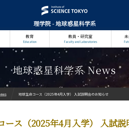
理学院 - 地球惑星科学系
教育
教員・研究室
未
Education
Faculty and Laboratories
Fut
地球惑星科学系 News
ews
地球生命コース（2025年4月入学） 入試説明会のお知らせ
コース（2025年4月入学） 入試