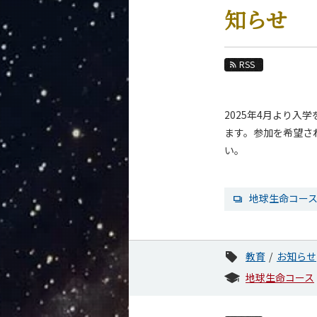
教育
知らせ
教員・研究室
未来
RSS
入学案内
2025年4月より
地球惑星科学系 News
ます。参加を希望され
News 一覧
い。
カテゴリ別
課程別
地球生命コース
月別
イベントカレンダー
教育
お知らせ
地球生命コース