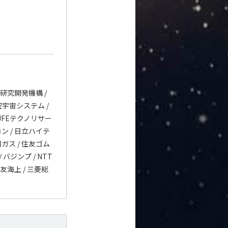
洋研究開発機構 /
空宇宙システム /
 JFEテクノリサー
コン / 日立ハイテ
岡ガス / 住友ゴム
バジンプ / NTT
住友海上 / 三菱総