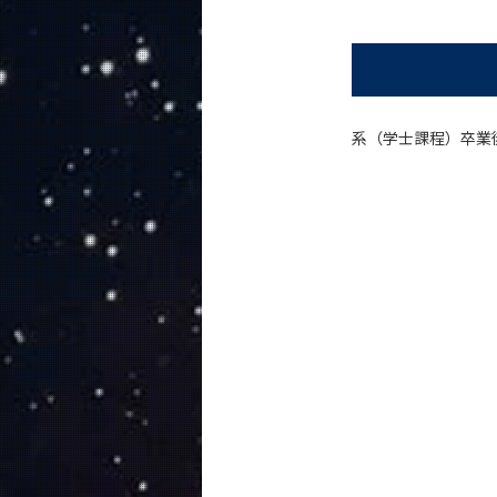
教育
教員・研究室
未来
系（学士課程）卒業
将来の進路
活躍する先輩たち
桑原 歩さん
鏡味 沙耶さん
内尾 優子さん
藏田 真彦さん
山城 かすみさん
入学案内
地球惑星科学系 News
イベントカレンダー