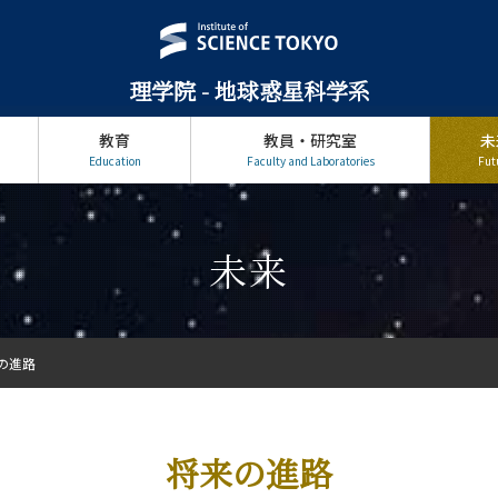
理学院 - 地球惑星科学系
教育
教員・研究室
未
Education
Faculty and Laboratories
Fut
未来
の進路
将来の進路