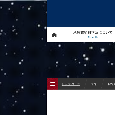
地球惑星科学系について
About Us
トップページ
未来
将来
トップページ
地球惑星科学系について