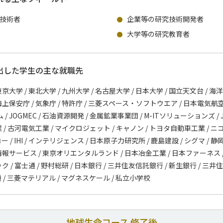
技術者
企業等の研究技術開発者
大学等の研究教育者
出した学生の主な就職先
京大学 / 東北大学 / 九州大学 / 名古屋大学 / 日本大学 / 国立天文台 / 海
海上保安庁 / 気象庁 / 特許庁 / 三菱スペース・ソフトウエア / 日本電気航
 JOGMEC / 石油資源開発 / 金属鉱業事業団 / M-ITソリューションズ /
 / 古河電気工業 / マイクロジェット / キャノン / トヨタ自動車工業 / ニ
ー / IHI / インテリジェンス / 日本原子力研究所 / 鹿島建設 / シグマ / 静
情報サービス / 東京オリエンタルランド / 日本冶金工業 / 日本ファーネス / 
ク / 富士通 / 野村総研 / 日本銀行 / 三井住友信託銀行 / 新生銀行 / 三井
機 / 三菱マテリアル / マグネスケール / 私立小学校
地球生命コース 修了後