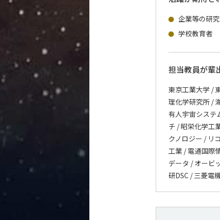
企業等の研究
学校教育者
担当教員が輩
東京工業大学 / 東
理化学研究所 / 
有人宇宙システム /
チ / 昭栄化学工業
クノロジー / リコ
工業 / 電通国際
データ / オービッ
研DSC / 三菱電