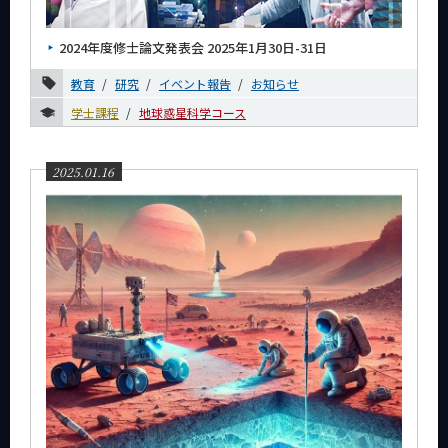
News
2024年度修士論文発表会 2025年1月30日-31日
News 一覧
教育
研究
イベント報告
お知らせ
カテゴリ別
学士課程
地球惑星科学コース
課程別
月別
2025.01.16
2026年
2025年
12月
10月
9月
7月
6月
4月