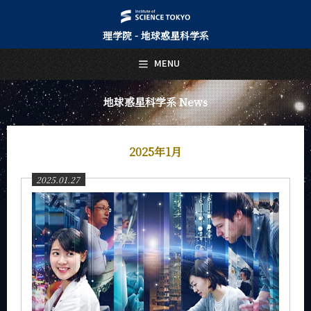
理学院 - 地球惑星科学系
日本語
English
MENU
トップページ
Top Page
地球惑星科学系 News
地球惑星科学系について
About Us
2025年1月
教育
Education
2025.01.27
教員・研究室
Faculty and Laboratories
未来
Future
入学案内
Admissions
地球惑星科学系 News