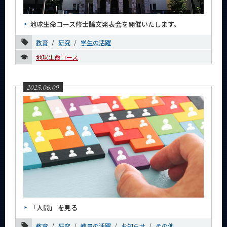
News
地球生命コース修士論文発表会を開催いたします。
News 一覧
教育
研究
学生の活躍
カテゴリ別
地球生命コース
課程別
月別
2025.06.09
2026年
2025年
12月
10月
9月
7月
6月
「人間」 を見る
4月
教育
研究
教員の活躍
お知らせ
その他