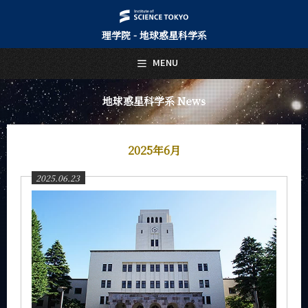
理学院 - 地球惑星科学系
日本語
English
MENU
トップページ
Top Page
地球惑星科学系 News
地球惑星科学系について
About Us
2025年6月
教育
Education
2025.06.23
教員・研究室
Faculty and Laboratories
未来
Future
入学案内
Admissions
地球惑星科学系 News