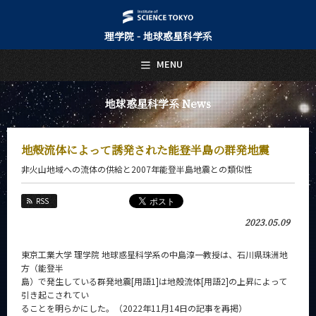
理学院 - 地球惑星科学系
日本語
English
MENU
トップページ
Top Page
地球惑星科学系 News
地球惑星科学系について
About Us
地殻流体によって誘発された能登半島の群発地震
教育
非火山地域への流体の供給と2007年能登半島地震との類似性
Education
教員・研究室
RSS
Faculty and Laboratories
2023.05.09
未来
Future
東京工業大学 理学院 地球惑星科学系の中島淳一教授は、石川県珠洲地
方（能登半
入学案内
島）で発生している群発地震[用語1]は地殻流体[用語2]の上昇によって
Admissions
引き起こされてい
ることを明らかにした。（2022年11月14日の記事を再掲）
地球惑星科学系 News