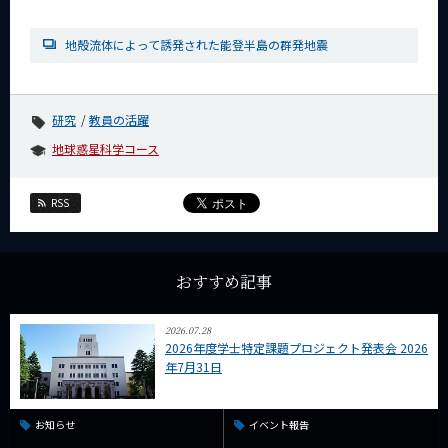
News
地殻流体によって誘発された能登半島の群発地震
News 一覧
カテゴリ別
研究
教員の活躍
課程別
地球惑星科学コース
月別
イベントカレンダー
RSS
Event Calendar
おすすめ記事
サイト構成
2026.07.28
2026年度学士特定課題プロジェクト発表会 2026
学内向け情報
年7月31日
CLOSE
お知らせ
イベント報告