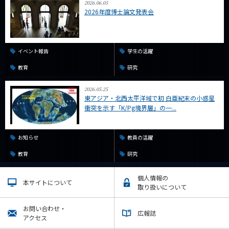
2026.06.05
2026年度博士論文発表会
イベント報告
学生の活躍
教育
研究
2026.05.25
東アジア・北西太平洋域で初 白亜紀末の小惑星
衝突を示す「K/Pg境界層」の一...
お知らせ
教員の活躍
教育
研究
個人情報の
本サイトについて
取り扱いについて
お問い合わせ・
広報誌
アクセス