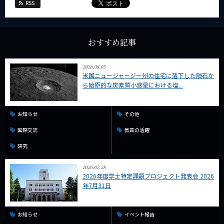
RSS
おすすめ記事
2026.08.05
米国ニュージャージー州の住宅に落下した隕石か
ら始原的な炭素質小惑星における塩...
お知らせ
その他
国際交流
教員の活躍
研究
2026.07.28
2026年度学士特定課題プロジェクト発表会 2026
年7月31日
お知らせ
イベント報告