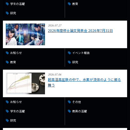
学生の活躍
教育
研究
2026.07.27
2026年度修士論文発表会 2026年7月31日
お知らせ
イベント報告
教育
研究
2026.07.06
超高温高圧鉄の中で、水素が流体のように振る
舞う
お知らせ
その他
学生の活躍
教員の活躍
研究