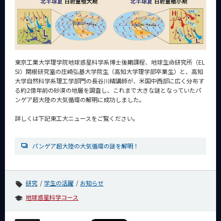
News
News 一覧
カテゴリ別
課程別
東京工業大学理学院地球惑星科学系博士後期課程、地球生命研究所（EL
SI）関根研究室の庄崎弘基大学院生（高知大学理学部卒業生）と、高知
月別
大学自然科学系理工学部門の長谷川精講師が、米国中西部に広く分布す
る約2億年前の砂漠の地層を調査し、これまで大きな謎となっていたパ
ンゲア超大陸の大気循環の解明に成功しました。
イベントカレンダー
Event Calendar
詳しくは下記東工大ニュースをご覧ください。
パンゲア超大陸の大気循環の謎を解明！
サイト構成
学内向け情報
研究
学生の活躍
お知らせ
地球惑星科学コース
CLOSE