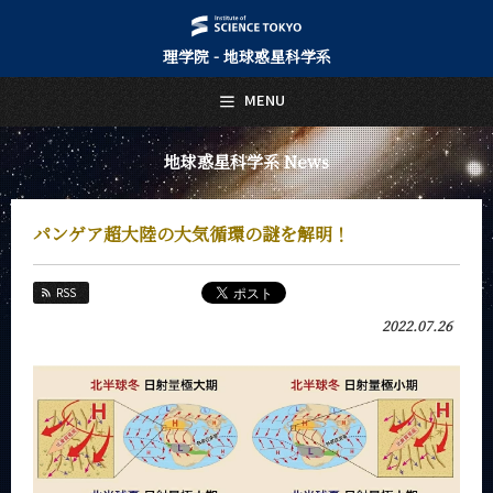
理学院 - 地球惑星科学系
日本語
English
MENU
トップページ
Top Page
地球惑星科学系 News
地球惑星科学系について
About Us
パンゲア超大陸の大気循環の謎を解明！
教育
Education
RSS
教員・研究室
2022.07.26
Faculty and Laboratories
未来
Future
入学案内
Admissions
地球惑星科学系 News