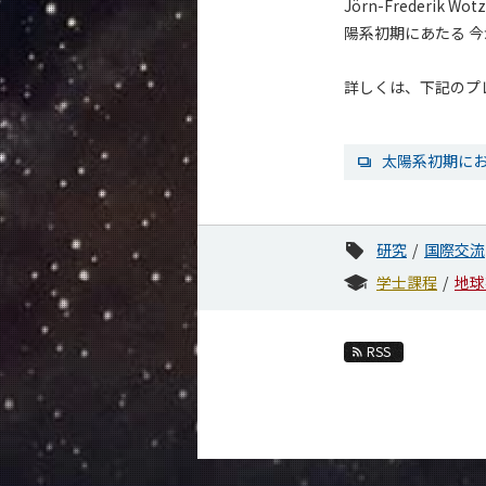
Jörn-Frederik
陽系初期にあたる 今
詳しくは、下記のプ
太陽系初期に
研究
国際交流
学士課程
地球
RSS