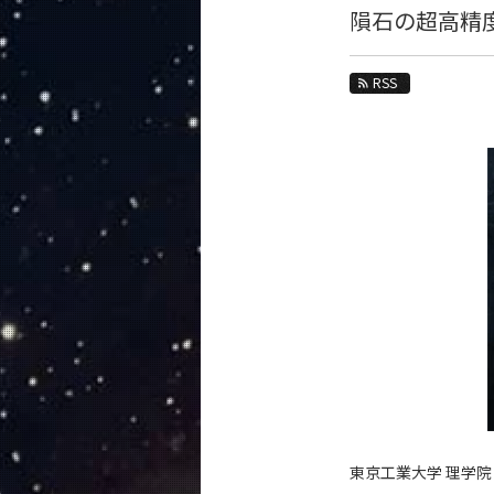
教育
隕石の超高精
教員・研究室
RSS
未来
入学案内
地球惑星科学系 News
News 一覧
カテゴリ別
課程別
月別
イベントカレンダー
東京工業大学 理学