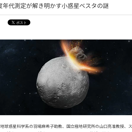
度年代測定が解き明かす小惑星ベスタの謎
院 地球惑星科学系の羽場麻希子助教、国立極地研究所の山口亮准教授、