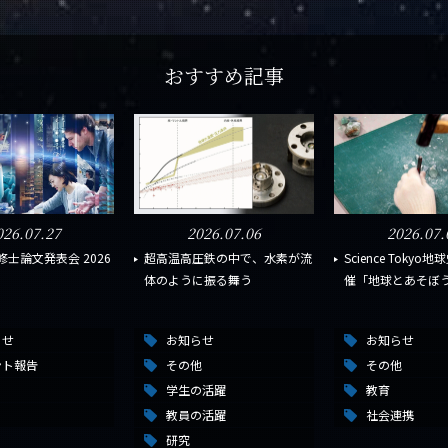
おすすめ記事
026.07.27
2026.07.06
2026.07.
修士論文発表会 2026
超高温高圧鉄の中で、水素が流
Science Toky
日
体のように振る舞う
催「地球とあそぼう
らせ
お知らせ
お知らせ
ント報告
その他
その他
学生の活躍
教育
教員の活躍
社会連携
研究