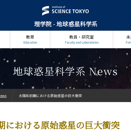
理学院 - 地球惑星科学系
教育
教員・研究室
未
Education
Faculty and Laboratories
Fut
地球惑星科学系 News
ews
太陽系初期における原始惑星の巨大衝突
期における原始惑星の巨大衝突