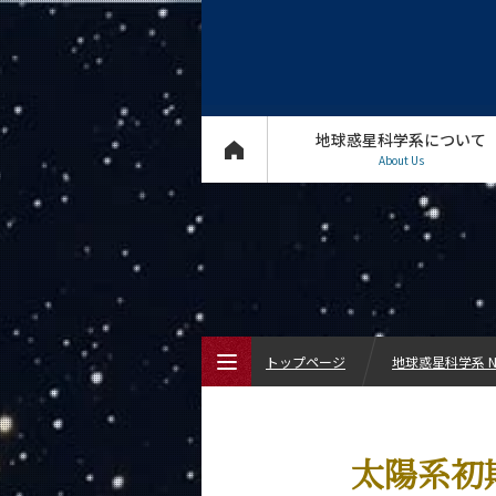
地球惑星科学系について
About Us
トップページ
地球惑星科学系 N
トップページ
太陽系初
地球惑星科学系について