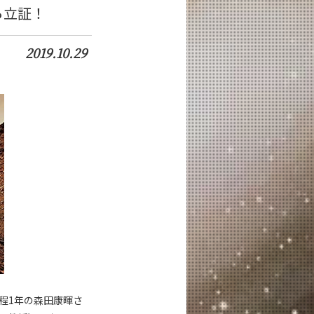
ら立証！
2019.10.29
程1年の森田康暉さ