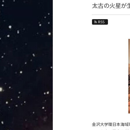
教育
太古の火星が
教員・研究室
RSS
未来
入学案内
地球惑星科学系 News
News 一覧
カテゴリ別
課程別
月別
イベントカレンダー
金沢大学環日本海域