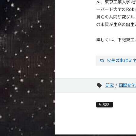
ん、東京工業大学 
ーバード大学のRob
員らの共同研究グル
の水質が生命の誕生
詳しくは、下記東工
火星の水はミ
研究
国際交流
RSS