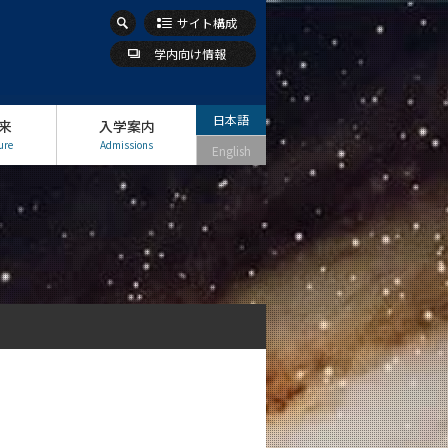
サイト構成
学内向け情報
日本語
来
入学案内
ure
Admissions
English