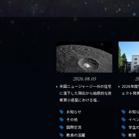
2026.08.05
2
米国ニュージャージー州の住宅
2026年
に落下した隕石から始原的な炭
ェクト発表
素質小惑星における塩...
お知らせ
お知
その他
イベ
国際交流
学生
教員の活躍
教育