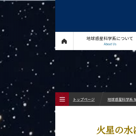
地球惑星科学系について
About Us
トップページ
地球惑星科学系 N
トップページ
火星の水
地球惑星科学系について