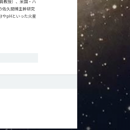
員教授）、米国・ハ
構の佐久間博主幹研究
分やpHといった火星