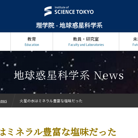
理学院 - 地球惑星科学系
教育
教員・研究室
未
Education
Faculty and Laboratories
Fut
地球惑星科学系 News
ews
火星の水はミネラル豊富な塩味だった
はミネラル豊富な塩味だった