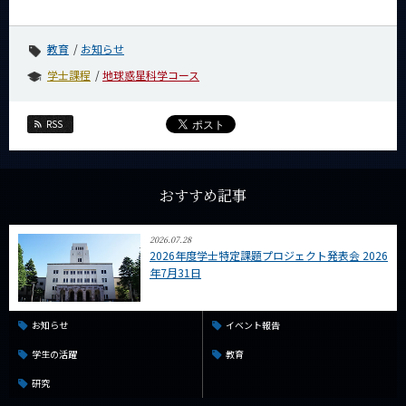
News
News 一覧
教育
お知らせ
学士課程
地球惑星科学コース
カテゴリ別
課程別
RSS
月別
イベントカレンダー
おすすめ記事
Event Calendar
2026.07.28
2026年度学士特定課題プロジェクト発表会 2026
年7月31日
サイト構成
学内向け情報
お知らせ
イベント報告
学生の活躍
教育
CLOSE
研究