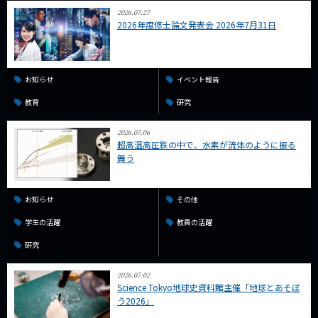
2026.07.27
2026年度修士論文発表会 2026年7月31日
お知らせ
イベント報告
教育
研究
2026.07.06
超高温高圧鉄の中で、水素が流体のように振る
舞う
お知らせ
その他
学生の活躍
教員の活躍
研究
2026.07.02
Science Tokyo地球史資料館主催「地球とあそぼ
う2026」