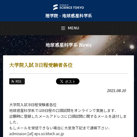
理学院 - 地球惑星科学系
日本語
English
MENU
トップページ
Top Page
地球惑星科学系 News
地球惑星科学系について
About Us
大学院入試 B日程受験者各位
教育
Education
RSS
教員・研究室
2021.08.10
Faculty and Laboratories
未来
大学院入試 B日程受験者各位
Future
地球惑星科学系ではB日程の口頭試問をオンラインで実施します．
出願時に登録したメールアドレスに口頭試問に関するメールを送付しま
入学案内
した．
Admissions
もしメールを受信できない場合に大至急下記まで連絡下さい．
admission [at] eps.sci.titech.ac.jp
地球惑星科学系 News