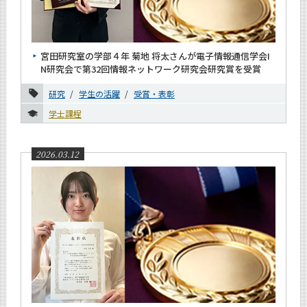
宮田研究室の学部４年 菊地 将太さんが電子情報通信学会I
N研究会で第32回情報ネットワーク研究会研究賞を受賞
研究
学生の活躍
受賞・表彰
学士課程
2026.03.12