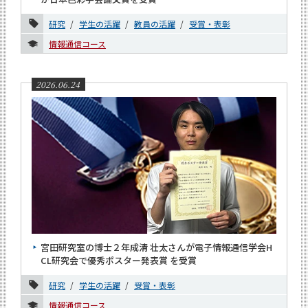
月別
研究
学生の活躍
教員の活躍
受賞・表彰
情報通信コース
イベントカレンダー
Event Calendar
2026.06.24
サイト構成
学内向け情報
CLOSE
宮田研究室の博士２年成清 壮太さんが電子情報通信学会H
CL研究会で優秀ポスター発表賞 を受賞
研究
学生の活躍
受賞・表彰
情報通信コース