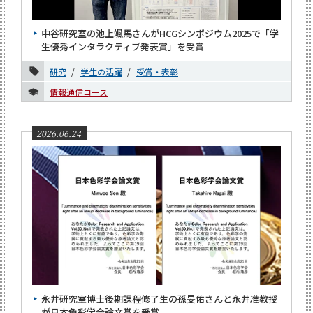
News
中谷研究室の池上颯馬さんがHCGシンポジウム2025で「学
News 一覧
生優秀インタラクティブ発表賞」を受賞
カテゴリ別
研究
学生の活躍
受賞・表彰
教育
情報通信コース
研究
社会連携
2026.06.24
国際交流
学生の活躍
教員の活躍
受賞・表彰
イベント報告
入試情報
お知らせ
永井研究室博士後期課程修了生の孫旻佑さんと永井准教授
課程別
が日本色彩学会論文賞を受賞