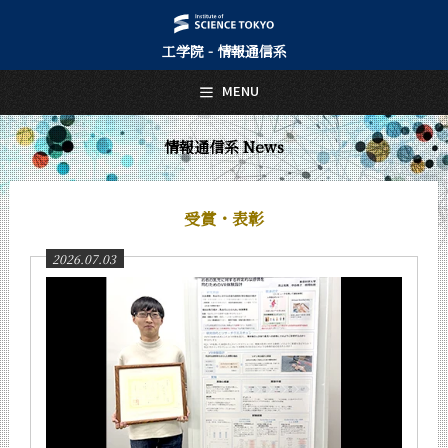
工学院 - 情報通信系
日本語
English
MENU
トップページ
Top Page
情報通信系 News
情報通信系について
About Us
受賞・表彰
教育
Education
2026.07.03
教員・研究室
Faculty and Laboratories
未来
Future
入学案内
Admissions
情報通信系 News