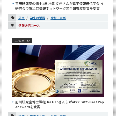
宮田研究室の修士1年 松尾 文佳さんが電子情報通信学会IN
研究会で第11回情報ネットワーク若手研究奨励賞を受賞
研究
学生の活躍
受賞・表彰
情報通信コース
2026.03.12
府川研究室博士課程 Jia HaoさんらがAPCC 2025 Best Pap
er Awardを受賞