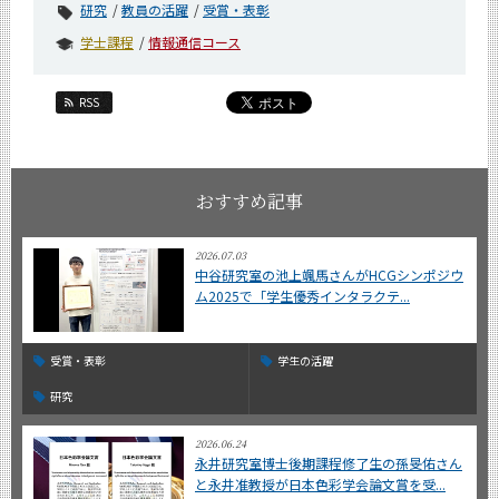
研究
教員の活躍
受賞・表彰
学士課程
情報通信コース
RSS
おすすめ記事
2026.07.03
中谷研究室の池上颯馬さんがHCGシンポジウ
ム2025で「学生優秀インタラクテ...
受賞・表彰
学生の活躍
研究
2026.06.24
永井研究室博士後期課程修了生の孫旻佑さん
と永井准教授が日本色彩学会論文賞を受...