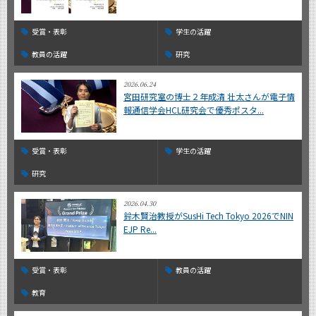
受賞・表彰
学生の活躍
教員の活躍
研究
2026.06.24
宮田研究室の博士２年成清 壮太さんが電子情
報通信学会HCL研究会で優秀ポスタ...
受賞・表彰
学生の活躍
研究
2026.04.30
鈴木賢治教授がSusHi Tech Tokyo 2026でNIN
EJP Re...
受賞・表彰
教員の活躍
教育