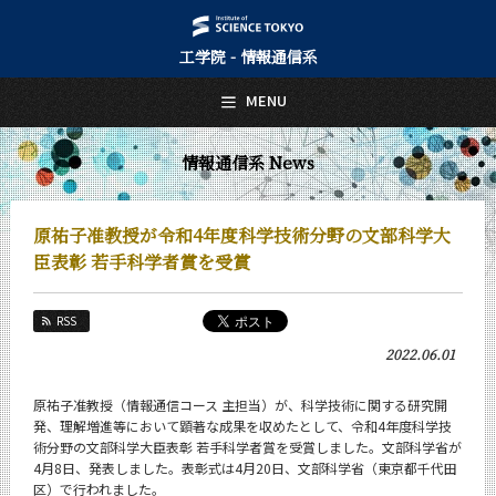
工学院 - 情報通信系
日本語
English
MENU
トップページ
Top Page
情報通信系 News
情報通信系について
About Us
原祐子准教授が令和4年度科学技術分野の文部科学大
教育
臣表彰 若手科学者賞を受賞
Education
教員・研究室
RSS
Faculty and Laboratories
2022.06.01
未来
Future
原祐子准教授（情報通信コース 主担当）が、科学技術に関する研究開
発、理解増進等において顕著な成果を収めたとして、令和4年度科学技
入学案内
術分野の文部科学大臣表彰 若手科学者賞を受賞しました。文部科学省が
Admissions
4月8日、発表しました。表彰式は4月20日、文部科学省（東京都千代田
区）で行われました。
情報通信系 News