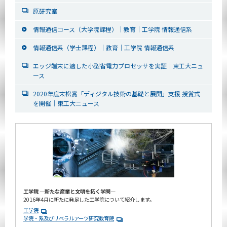
原研究室
情報通信コース（大学院課程）｜教育｜工学院 情報通信系
情報通信系（学士課程）｜教育｜工学院 情報通信系
エッジ端末に適した小型省電力プロセッサを実証｜東工大ニュ
ース
2020年度末松賞「ディジタル技術の基礎と展開」支援 授賞式
を開催｜東工大ニュース
工学院 ―新たな産業と文明を拓く学問―
2016年4月に新たに発足した工学院について紹介します。
工学院
学院・系及びリベラルアーツ研究教育院