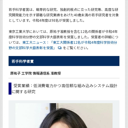
News
若手科学者賞は、萌芽的な研究、独創的視点に立った研究等、高度な研
News 一覧
究開発能力を示す顕著な研究業績をあげた40歳未満の若手研究者を対象
としています。令和4年度は98名が受賞しました。
カテゴリ別
東京工業大学においては、原祐子准教授を含む12名の関係者が令和4年
課程別
度科学技術分野の文部科学大臣表彰を受賞しました。受賞者の詳細につ
いては、
東工大ニュース：「東工大関係者12名が令和4年度科学技術分
月別
野の文部科学大臣表彰を受賞」
をご覧ください。
イベントカレンダー
若手科学者賞
Event Calendar
原祐子 工学院 情報通信系 准教授
受賞業績：低消費電力かつ高信頼な組み込みシステム設計
サイト構成
に関する研究
学内向け情報
CLOSE