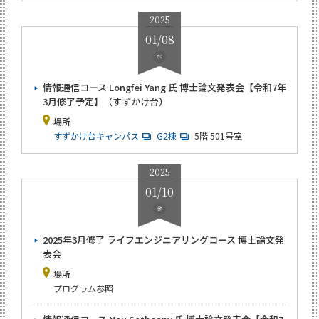
News
2025
01/08
イベントカレンダー
Event Calendar
水
今後のイベント
情報通信コース Longfei Yang 氏 博士論文発表会【令和7年
3月修了予定】（すずかけ台）
今後の課程別イベント
場所
年別アーカイブ
すずかけ台キャンパス
G2棟
5階 501号室
2026年
2025
2025年
01/10
2024年
金
2023年
2025年3月修了 ライフエンジニアリングコース 博士論文発
2022年
表会
2021年
場所
2020年
プログラム参照
2019年