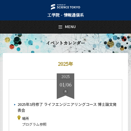
工学院 - 情報通信系
日本語
English
MENU
トップページ
Top Page
イベントカレンダー
情報通信系について
About Us
2025年
教育
Education
2025
教員・研究室
01/06
Faculty and Laboratories
月
未来
Future
2025年3月修了 ライフエンジニアリングコース 博士論文発
表会
入学案内
場所
Admissions
プログラム参照
情報通信系 News