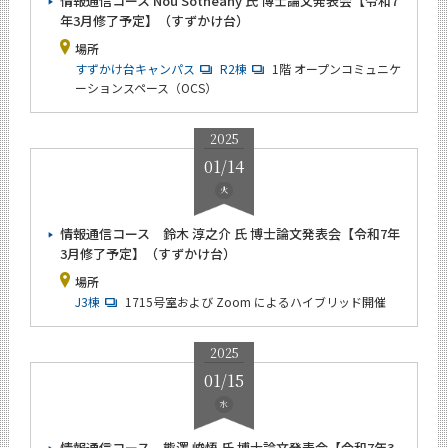
情報通信コース Nou Sotheany 氏 博士論文発表会【令和7
2018年
年3月修了予定】（すずかけ台）
2017年
場所
すずかけ台キャンパス
R2棟
1階 オープンコミュニケ
2016年
ーションスペース（OCS）
2025
01/14
サイト構成
火
学内向け情報
情報通信コース 鈴木 淳之介 氏 博士論文発表会【令和7年
3月修了予定】（すずかけ台）
CLOSE
場所
J3棟
1715号室および Zoom によるハイブリッド開催
2025
01/15
水
情報通信コース 熊澤 峻悟 氏 博士論文発表会【令和7年3